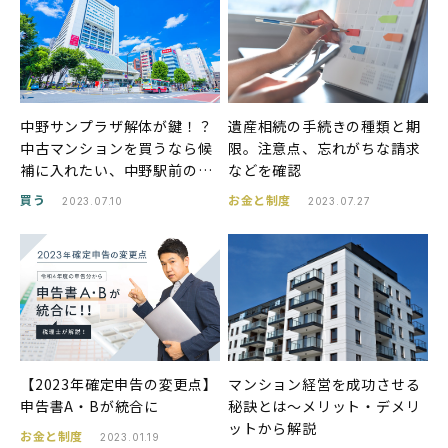
中野サンプラザ解体が鍵！？
遺産相続の手続きの種類と期
中古マンションを買うなら候
限。注意点、忘れがちな請求
補に入れたい、中野駅前の今
などを確認
と未来
買う
お金と制度
2023.07.10
2023.07.27
【2023年確定申告の変更点】
マンション経営を成功させる
申告書A・Bが統合に
秘訣とは〜メリット・デメリ
ットから解説
お金と制度
2023.01.19