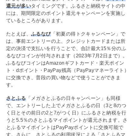
還元が多い
タイミングです。ふるさと納税サイトの中
には、期間限定のポイント還元キャンペーンを実施し
ているところがあります。
たとえば、
ふるなび
「初夏の得トクキャンペーン」で
は、事前エントリーの上、クレジットカードまたは所
定の決済で支払いを行うことで、合計最大15％分のふ
るなびコインが付与されます（2023年7月2日まで）。
ふるなびコインはAmazonギフトカード・楽天ポイン
ト・dポイント・PayPay残高（PayPayマネーライト）
に交換でき、普段の買い物などで使うことができま
す。
さとふる
「メガさとふるの日キャンペーン」も同様
で、エントリーした上でメガさとふるの日（3と8のつ
く日とその前日の2と7がつく日）にふるさと納税を行
うと5.5％のさとふるマイポイントが還元されます。さ
とふるマイポイントはPayPayポイントに交換可能で
す。さらに、さとふるの利用状況による「さとふるマ