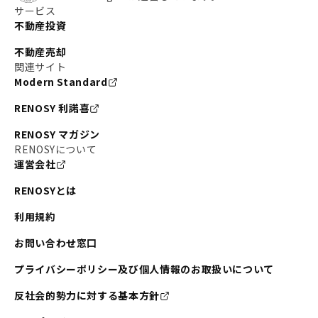
#東京メトロ副都心線
#JR常磐線
サービス
不動産投資
#東京メトロ銀座線
#JR中央線
不動産売却
#東京メトロ半蔵門線
#江東区
#六本木
関連サイト
Modern Standard
#不動産投資の始め方
#エリア未来ナビ
#武蔵小杉
RENOSY 利諾喜
#リノベで家ができるまで
#東急目黒線
#JR埼京線
RENOSY マガジン
#日暮里・舎人ライナー
#京成本線
#日暮里
RENOSYについて
運営会社
#東京メトロ千代田線
#東武伊勢崎線
#赤坂
RENOSYとは
#錦糸町
#両国
#東京メトロ南北線
#宅建
利用規約
#大田区
#中央区
#RENOSYルームツアー
#品川区
お問い合わせ窓口
#川崎
#東急池上線
#JR南武線
プライバシーポリシー及び個人情報のお取扱いについて
#東京メトロ丸ノ内線
#オリンピック
反社会的勢力に対する基本方針