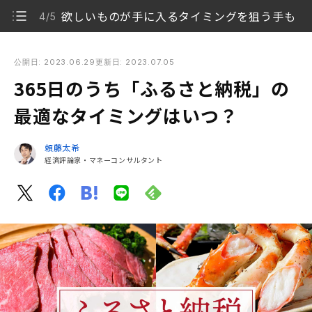
欲しいものが手に入るタイミングを狙う手も
4/5
365日のうち「ふるさと納税」の最適なタイミングはいつ？
公開日: 2023.06.29
更新日: 2023.07.05
365日のうち「ふるさと納税」の
ふるさと納税は年末にしている人が多い
1/5
最適なタイミングはいつ？
ふるさと納税を年末にするメリット・デメリット
2/5
頼藤太希
ふるさと納税はポイント還元が多いタイミングを狙お
経済評論家・マネーコンサルタント
3/5
う
欲しいものが手に入るタイミングを狙う手も
4/5
余裕を持って間違えないように手続きしよう
5/5