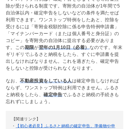
除が受けられる制度です。寄附先の自治体が1年間で5
自治体以内・確定申告をしないなどの条件を満たせば
利用できます。ワンストップ特例をしたあと、控除を
受けるには「寄附金税額控除に係る申告特例申請書」
「マイナンバーカード（または個人番号と身分証）の
コピー」を寄附先の自治体に提出する必要がありま
す。この
期限
が
翌年の1月10日（必着）
なのです。年末
ギリギリでふるさと納税をしたら、すぐに申請書を提
出しなければなりません。これを過ぎたら、確定申告
をしないと控除が受けられなくなります。
なお、
不動産投資をしている人
は確定申告しなければ
ならず、ワンストップ特例は利用できません。ふるさ
と納税をしたら、
確定申告
でふるさと納税の手続きも
忘れずにしましょう。
【関連リンク】
・
【初心者必見】ふるさと納税の確定申告。準備物や申