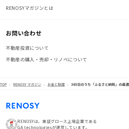
#まとめ
#融資
#目黒
#相続わかるラボ
#横浜
RENOSYマガジンとは
#大阪
#JR総武線
#東京メトロ日比谷線
#手数料
#マイナンバー
#PropTech特集
#港区
お問い合わせ
#海外不動産投資
#攻めのマンション管理
不動産投資について
#JR湘南新宿ライン
#池袋
#不動産投資の基本
不動産の購入・売却・リノベについて
#20代
#都営浅草線
#東急東横線
#東京メトロ有楽町線
#自己資金
#品川
TOP
RENOSY マガジン
お金と制度
365日のうち「ふるさと納税」の最
#都営大江戸線
#都営三田線
#不労所得
#アパート経営
#住人目線の街案内
#私の資産ポートフォリオ
#新宿
#わたしのリノベーションストーリー
#JR横須賀線
RENOSYは、東証グロース上場企業である
GA technologiesが運営しています。