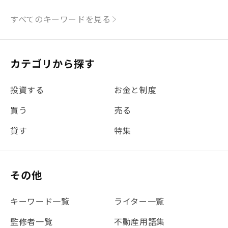
#シミュレーション
#まちの住みやすさ発見！
すべてのキーワードを見る
#リフォーム
#iDeCo
#税理士中井の課税ルール解説
#理想の暮らし
カテゴリから探す
#金利
#経費
#相続
#不動産購入
#相続税
投資する
お金と制度
#REIT
#新型コロナ
#ETF
#固定資産税
買う
売る
#団体信用生命保険
#贈与税
#災害に備える
貸す
特集
#書類
#リスク分散
#リノシーチャンネル
#DIY
#保険
#賃貸管理
#東京
#ワンルーム
#利回り
その他
#不動産投資体験レポ
#FX
#JR山手線
#建物管理
#地震対策
#セミナー
#渋谷
#ふるさと納税
キーワード一覧
ライター一覧
#法人化
#クラウドファンディング
#JR京浜東北線
監修者一覧
不動産用語集