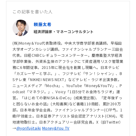
この記事を書いた人
頼藤太希
経済評論家・マネーコンサルタント
(株)Money＆You代表取締役。中央大学商学部客員講師。早稲田
大学オープンカレッジ講師。ファイナンシャルプランナー三田会
代表。日経CNBCレギュラーコメンテーター。慶應義塾大学経済
学部卒業後、外資系生保のアフラックにて資産運用リスク管理業
務に6年間従事。2015年に現会社を創業し現職へ。日本テレビ
「カズレーザーと学ぶ。」、フジテレビ「サン！シャイン」、B
Sテレ東「NIKKEI NEWS NEXT」などテレビ・ラジオ出演多数。
ニュースメディア「Mocha」、YouTube「Money&YouTV」、P
odcast「マネラジ。」、Voicy「1日5分でお金持ちラジオ」運
営。「はじめての新NISA＆iDeCo」(成美堂出版)、「定年後ずっ
と困らないお金の話」(大和書房)など書籍110冊超、累計200万
部。日本年金学会会員。ファイナンシャルプランナー(CFP®)。1
級FP技能士。日本証券アナリスト協会認定アナリスト(CMA)。宅
地建物取引士。日本アクチュアリー会研究会員。X（旧Twitter）
→
@yorifujitaiki
Money&You TV