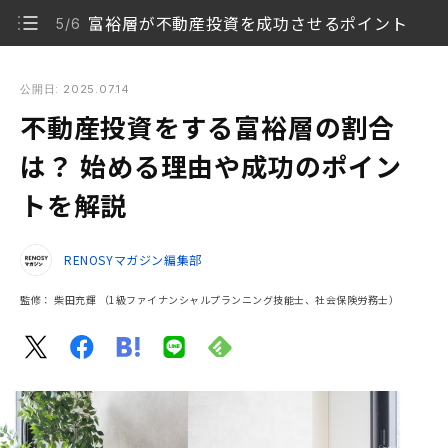
富裕層が不動産投資を成功させるポイント
5/6
不動産投資をする富裕層の割合は？ 始める理由や成功のポイン
トを解説
公開日: 2025.07.14
不動産投資をする富裕層の割合
不動産投資は富裕層に人気がある？
1/6
は？ 始める理由や成功のポイン
富裕層が不動産投資を始める7つの理由
2/6
トを解説
富裕層におすすめな不動産投資物件
3/6
RENOSYマガジン編集部
富裕層が不動産投資を始める際の注意点
4/6
監修：
柴田充輝
（1級ファイナンシャルプランニング技能士、社会保険労務士）
富裕層が不動産投資を成功させるポイント
5/6
富裕層におすすめの不動産投資！ 戦略を立てて資産
6/6
拡大を目指そう