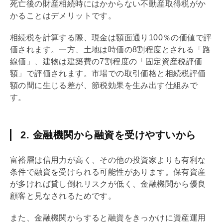
死亡後の財産相続時にはかからない
不動産取得税
がか
かることはデメリットです。
相続税
を計算する際、現金は額面通り100％の価値で評
価されます。一方、土地は時価の8割程度とされる「
路
線価
」、建物は建築費の7割程度の「
固定資産税
評価
額」で評価されます。市場での取引価格と
相続税
評価
額の間に生じる差が、節税効果を生み出す仕組みで
す。
2. 金融機関から融資を受けやすいから
富裕層は信用力が高く、その他の投資家よりも有利な
条件で融資を受けられる可能性があります。保有資産
が多ければ貸し倒れリスクが低く、金融機関から優良
顧客と見なされるためです。
また、金融機関からすると融資をきっかけに資産運用