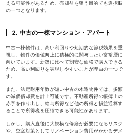
える可能性があるため、売却益を狙う目的でも選択肢
の一つとなります。
2. 中古の一棟マンション・アパート
中古一棟物件は、高い
利回り
や短期的な節税効果を重
視し、物件の価値向上に積極的に関与したい富裕層に
向いています。新築に比べて割安な価格で購入できる
ため、高い
利回り
を実現しやすいことが理由の一つで
す。
また、法定耐用年数が短い中古の木造物件では、多額
の
減価償却
費を計上可能です。不動産所得の帳簿上の
赤字を作り出し、給与所得など他の所得と損益通算す
ることで所得税を圧縮できる可能性があります。
しかし、購入直後に大規模な修繕が必要になるリスク
や、空室対策として
リノベーション
費用がかかるデメ