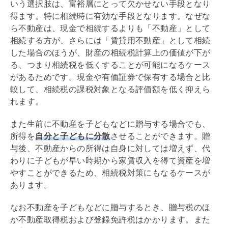
いう選択肢は、富裕層にとって欠かせない手段となり
得ます。特に相続時に有効な手段となります。なぜな
ら不動産は、現金で相続するよりも「不動産」として
相続する方が、さらには「賃貸用不動産」として相続
した場合のほうが、財産の
相続税
計算上の価値が下が
る、つまり
相続税
を低くすることが可能になるケース
があるためです。現金や有価証券で保有する場合と比
較して、
相続税
の課税対象となる評価額を低く抑えら
れます。
また生前に不動産を子どもなどに贈与する場合でも、
所得を
自分と子どもに分散
させることができます。贈
与後、不動産からの所得は自身に対しては増えず、代
わりに子どもが早い時期から家賃収入を得て資産を増
やすことができるため、
相続税
対策にもなるケースが
あります。
なお不動産を子どもなどに贈与するとき、
贈与税
のほ
か
不動産取得税
および
登録免許税
はかかります。また