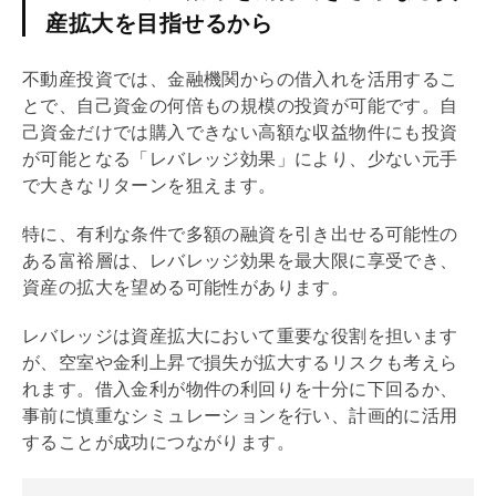
産拡大を目指せるから
不動産投資では、金融機関からの借入れを活用するこ
とで、自己資金の何倍もの規模の投資が可能です。自
己資金だけでは購入できない高額な
収益物件
にも投資
が可能となる「
レバレッジ効果
」により、少ない元手
で大きなリターンを狙えます。
特に、有利な条件で多額の融資を引き出せる可能性の
ある富裕層は、
レバレッジ効果
を最大限に享受でき、
資産の拡大を望める可能性があります。
レバレッジ
は資産拡大において重要な役割を担います
が、空室や金利上昇で損失が拡大するリスクも考えら
れます。借入金利が物件の
利回り
を十分に下回るか、
事前に慎重なシミュレーションを行い、計画的に活用
することが成功につながります。