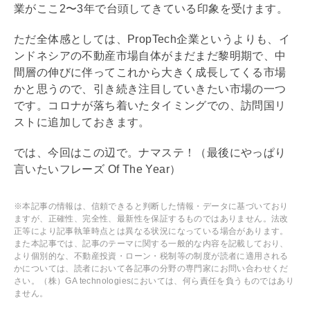
業がここ2〜3年で台頭してきている印象を受けます。
ただ全体感としては、PropTech企業というよりも、イ
ンドネシアの不動産市場自体がまだまだ黎明期で、中
間層の伸びに伴ってこれから大きく成長してくる市場
かと思うので、引き続き注目していきたい市場の一つ
です。コロナが落ち着いたタイミングでの、訪問国リ
ストに追加しておきます。
では、今回はこの辺で。ナマステ！（最後にやっぱり
言いたいフレーズ Of The Year）
※本記事の情報は、信頼できると判断した情報・データに基づいており
ますが、正確性、完全性、最新性を保証するものではありません。法改
正等により記事執筆時点とは異なる状況になっている場合があります。
また本記事では、記事のテーマに関する一般的な内容を記載しており、
より個別的な、不動産投資・ローン・税制等の制度が読者に適用される
かについては、読者において各記事の分野の専門家にお問い合わせくだ
さい。（株）GA technologiesにおいては、何ら責任を負うものではあり
ません。