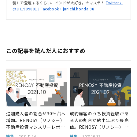
装）で登壇するくらい、インドが大好き。ナマステ！
Twitter：
@JH19890813
Facebook：junichi.honda.98
この記事を読んだ人におすすめ
追加購入者の割合が30％台へ
成約顧客のうち投資経験があ
増加。RENOSY（リノシー）
る人の割合が約半年ぶり最高
不動産投資マンスリーレポー
値。RENOSY（リノシー） 不
ト2021年10月
動産投資マンスリーレポート
特集
特集
2021.11.24
2021.10.27