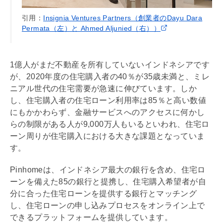
引用：
Insignia Ventures Partners（創業者のDayu Dara
Permata（左）と Ahmed Aljunied（右））
1億人がまだ不動産を所有していないインドネシアです
が、2020年度の住宅購入者の40％が35歳未満と、ミレ
ニアル世代の住宅需要が急速に伸びています。しか
し、住宅購入者の
住宅ローン
利用率は85％と高い数値
にもかかわらず、金融サービスへのアクセスに何かし
らの制限がある人が9,000万人もいるといわれ、
住宅ロ
ーン
周りが住宅購入における大きな課題となっていま
す。
Pinhomeは、インドネシア最大の銀行を含め、
住宅ロ
ーン
を備えた85の銀行と提携し、住宅購入希望者が自
分に合った
住宅ローン
を提供する銀行とマッチング
し、
住宅ローン
の申し込みプロセスをオンライン上で
できるプラットフォームを提供しています。