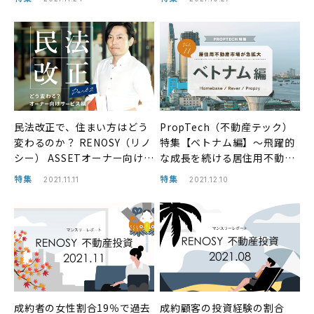
2021年9月
民法改正で、住まい方はどう
PropTech（不動産テック）
変わるのか？ RENOSY（リノ
特集【ベトナム編】〜飛躍的
シー） ASSETオーナー向けサ
な成長を続ける居住用不動
ービスについてのご紹介（パ
産〜
特集
特集
2021.11.11
2021.12.10
ート2）
成約者の女性割合19％で過去
成約顧客の投資経験の割合