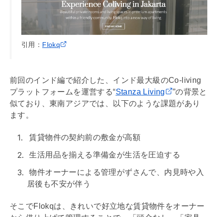
引用：
Flokq
前回のインド編で紹介した、インド最大級のCo-living
プラットフォームを運営する“
Stanza Living
”の背景と
似ており、東南アジアでは、以下のような課題があり
ます。
賃貸物件の契約前の
敷金
が高額
生活用品を揃える準備金が生活を圧迫する
物件オーナーによる管理がずさんで、
内見
時や入
居後も不安が伴う
そこでFlokqは、きれいで好立地な賃貸物件をオーナー