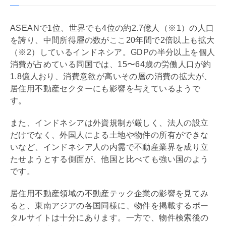
ASEANで1位、世界でも4位の約2.7億人（※1）の人口
を誇り、中間所得層の数がここ20年間で2倍以上も拡大
（※2）しているインドネシア。GDPの半分以上を個人
消費が占めている同国では、15〜64歳の労働人口が約
1.8億人おり、消費意欲が高いその層の消費の拡大が、
居住用不動産セクターにも影響を与えているようで
す。
また、インドネシアは外資規制が厳しく、法人の設立
だけでなく、外国人による土地や物件の所有ができな
いなど、インドネシア人の内需で不動産業界を成り立
たせようとする側面が、他国と比べても強い国のよう
です。
居住用不動産領域の不動産テック企業の影響を見てみ
ると、東南アジアの各国同様に、物件を掲載するポー
タルサイトは十分にあります。一方で、物件検索後の