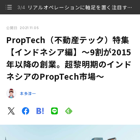
リアルオペレーションに軸足を置く注目すべきPropTech企業3社
3/4
PropTech（不動産テック）特集【インドネシア編】〜9割が
2015年以降の創業。超黎明期のインドネシアのPropTech市
公開日: 2021.11.05
場〜
PropTech（不動産テック）特集
豊富な労働人口が後押し！ インドネシアの居住用不
【インドネシア編】〜9割が2015
1/4
動産市場
年以降の創業。超黎明期のインド
インドネシアの主要ポータルサイト
2/4
ネシアのPropTech市場〜
リアルオペレーションに軸足を置く注目すべき
3/4
PropTech企業3社
本多淳一
これから始まる、インドネシアのPropTech
4/4