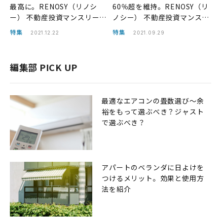
最高に。RENOSY（リノシ
60％超を維持。RENOSY（リ
ー） 不動産投資マンスリーレ
ノシー） 不動産投資マンスリ
ポート2021年11月
ーレポート2021年8月
特集
特集
2021.12.22
2021.09.29
編集部 PICK UP
最適なエアコンの畳数選び〜余
裕をもって選ぶべき？ジャスト
で選ぶべき？
アパートのベランダに日よけを
つけるメリット。効果と使用方
法を紹介