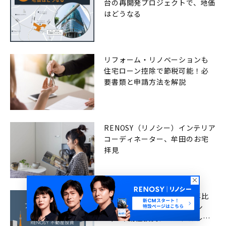
台の再開発プロジェクトで、地価
はどうなる
リフォーム・リノベーションも
住宅ローン控除で節税可能！必
要書類と申請方法を解説
RENOSY（リノシー）インテリア
コーディネーター、牟田のお宅
拝見
成約者の投資経験割合が前年比
10pt上昇。RENOSY（リノシ
ー） 不動産投資アニュアルレポ