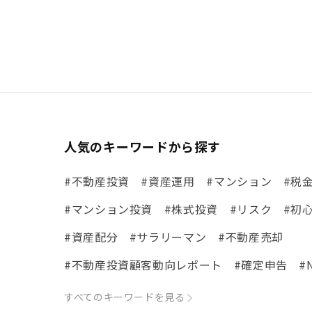
人気のキーワードから探す
#不動産投資
#資産運用
#マンション
#税
#マンション投資
#株式投資
#リスク
#初
#資産配分
#サラリーマン
#不動産売却
#不動産投資顧客動向レポート
#確定申告
#
#体験談
#市場動向
#ローン
#リノベ事例
すべてのキーワードを見る