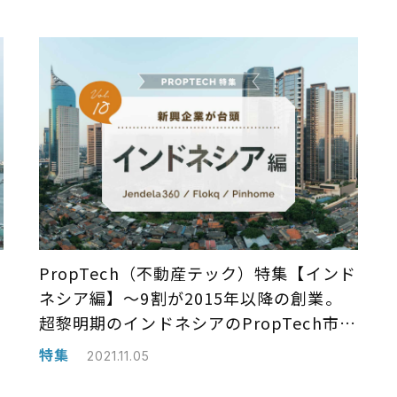
ナ
PropTech（不動産テック）特集【インド
ネシア編】〜9割が2015年以降の創業。
超黎明期のインドネシアのPropTech市
場〜
特集
2021.11.05