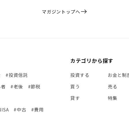
マガジントップへ
カテゴリから探す
金
#投資信託
投資する
お金と制
心者
#老後
#節税
買う
売る
貸す
特集
NISA
#中古
#費用
集
#シミュレーション