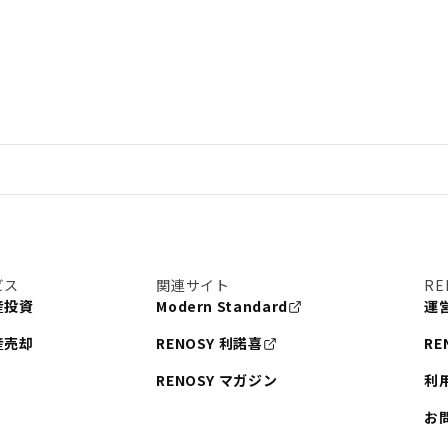
eCo
#金利
#経費
#相続
#ETF
#固定資産税
#書類
#リスク分散
理
#東京
#ワンルーム
手線
#建物管理
税
#法人化
ビス
関連サイト
RE
まとめ
#融資
#目黒
産投資
Modern Standard
運
#東京メトロ日比谷線
産売却
RENOSY 利諾喜
RE
港区
#海外不動産投資
RENOSY マガジン
利
#池袋
お