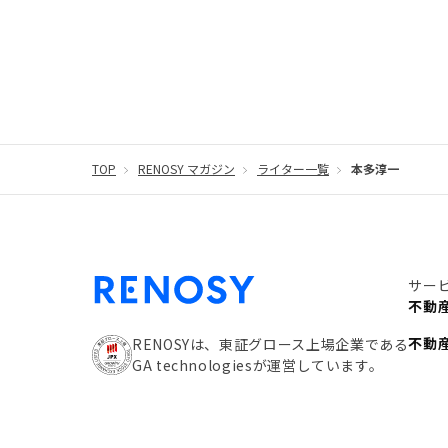
#まちの住みやすさ発見！
#リフォーム
#iD
#税理士中井の課税ルール解説
#理想の暮らし
#不動産購入
#相続税
#REIT
#新型コロナ
#団体信用生命保険
#贈与税
#災害に備える
#リノシーチャンネル
TOP
RENOSY マガジン
ライター一覧
#DIY
#保険
本多淳一
#賃貸管
#利回り
#不動産投資体験レポ
#FX
#JR山
#地震対策
#セミナー
#渋谷
#ふるさと納
サー
#クラウドファンディング
#JR京浜東北線
#
不動
#相続わかるラボ
#横浜
#大阪
#JR総武線
不動
RENOSYは、東証グロース上場企業である
GA technologiesが運営しています。
#手数料
#マイナンバー
#PropTech特集
#
#攻めのマンション管理
#JR湘南新宿ライン