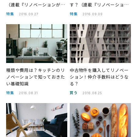
（連載『リノベーションがで
す？（連載『リノベーション
きるまで』2）
ができるまで』1）
特集
特集
2016.09.27
2016.09.09
種類や費用は？キッチンのリ
中古物件を購入してリノベー
ノベーションで知っておきた
ション！仲介手数料はどうな
い基礎知識
る？
特集
買う
2016.08.31
2016.08.25