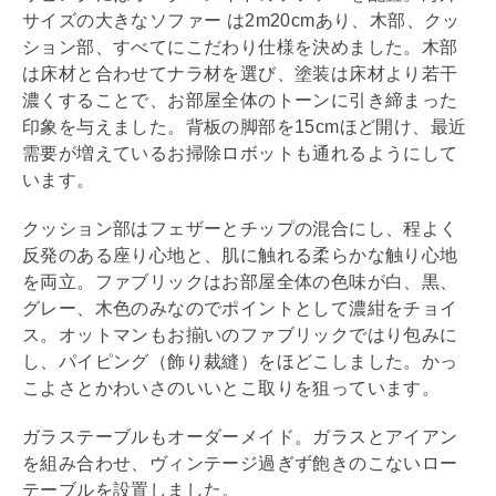
サイズの大きなソファー は2m20cmあり、木部、クッ
ション部、すべてにこだわり仕様を決めました。木部
は床材と合わせてナラ材を選び、塗装は床材より若干
濃くすることで、お部屋全体のトーンに引き締まった
印象を与えました。背板の脚部を15cmほど開け、最近
需要が増えているお掃除ロボットも通れるようにして
います。
クッション部はフェザーとチップの混合にし、程よく
反発のある座り心地と、肌に触れる柔らかな触り心地
を両立。ファブリックはお部屋全体の色味が白、黒、
グレー、木色のみなのでポイントとして濃紺をチョイ
ス。オットマンもお揃いのファブリックではり包みに
し、パイピング（飾り裁縫）をほどこしました。かっ
こよさとかわいさのいいとこ取りを狙っています。
ガラステーブルもオーダーメイド。ガラスとアイアン
を組み合わせ、ヴィンテージ過ぎず飽きのこないロー
テーブルを設置しました。