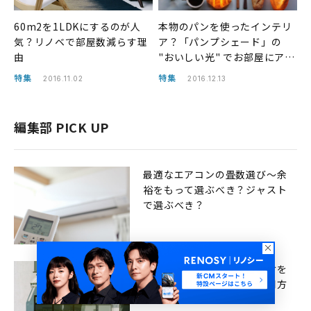
60m2を1LDKにするのが人
本物のパンを使ったインテリ
気？リノベで部屋数減らす理
ア？「パンプシェード」の
由
"おいしい光" でお部屋にアク
セントを！
特集
特集
2016.11.02
2016.12.13
編集部 PICK UP
最適なエアコンの畳数選び〜余
裕をもって選ぶべき？ジャスト
で選ぶべき？
アパートのベランダに日よけを
つけるメリット。効果と使用方
法を紹介