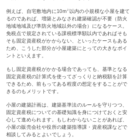
例えば、自宅敷地内に10m
以内の小規模な小屋を建て
2
るのであれば、増築とみなされ建築確認が不要（防火
地域地域及び準防火地域以外の場合）になるケース。
免税点で規定されている課税標準額以内であればそも
そも
固定資産税
がかからない、といったケースもある
ため、こうした部分が小屋建築にとっての大きなポイ
ントといえます。
もし
固定資産税
がかかる場合であっても、基準となる
固定資産税
の計算式を使ってざっくりと納税額を計算
できるため、前もってある程度の想定をすることがで
きるのもメリットです。
小屋の建築計画は、
建築基準法
のルールを守りつつ、
固定資産税
についての
基礎
知識を身につけておくと安
心して進められます。もしわからないことがあれば、
小屋の販売会社や役所の建築指導課・資産税課などで
相談してみるとよいでしょう。