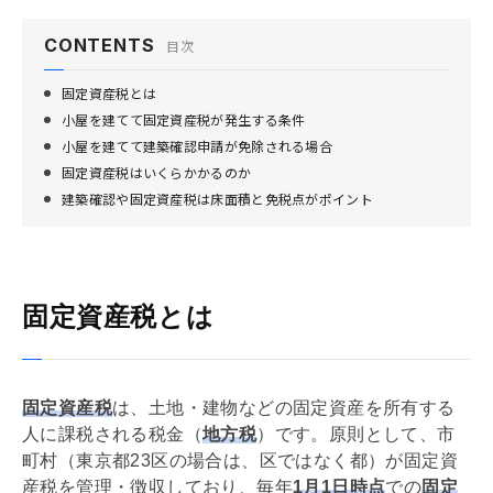
CONTENTS
目次
固定資産税とは
小屋を建てて固定資産税が発生する条件
小屋を建てて建築確認申請が免除される場合
固定資産税はいくらかかるのか
建築確認や固定資産税は床面積と免税点がポイント
固定資産税とは
固定資産税
は、土地・建物などの
固定資産
を所有する
人に課税される税金（
地方税
）です。原則として、市
町村（東京都23区の場合は、区ではなく都）が
固定資
産税
を管理・徴収しており、毎年
1月1日時点
での
固定