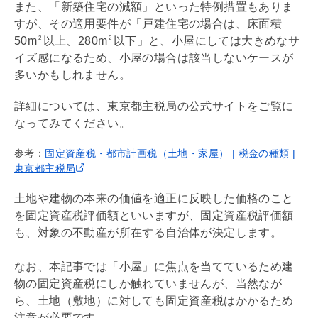
また、「新築住宅の減額」といった特例措置もありま
すが、その適用要件が「戸建住宅の場合は、床面積
50m
以上、280m
以下」と、小屋にしては大きめなサ
2
2
イズ感になるため、小屋の場合は該当しないケースが
多いかもしれません。
詳細については、東京都主税局の公式サイトをご覧に
なってみてください。
参考：
固定資産税・都市計画税（土地・家屋） | 税金の種類 |
東京都主税局
土地や建物の本来の価値を適正に反映した価格のこと
を
固定資産税
評価額といいますが、
固定資産税
評価額
も、対象の不動産が所在する自治体が決定します。
なお、本記事では「小屋」に焦点を当てているため建
物の
固定資産税
にしか触れていませんが、当然なが
ら、土地（敷地）に対しても
固定資産税
はかかるため
注意が必要です。