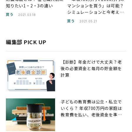
知りたい1・2・3の違い
マンションを買う」は可能？
シミュレーションと今考える
買う
2021.03.18
べきポイント
買う
2021.05.21
編集部 PICK UP
【診断】年金だけで大丈夫？老
後の必要資金と毎月の貯金額を
計算
子どもの教育費は公立・私立で
いくら？ 年収700万円の家庭は
教育費を払い、老後資金を準備
できるのか