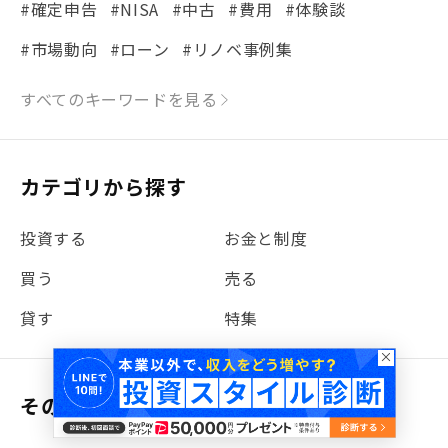
#確定申告
#NISA
#中古
#費用
#体験談
#市場動向
#ローン
#リノベ事例集
#シミュレーション
#まちの住みやすさ発見！
すべてのキーワードを見る
#リフォーム
#iDeCo
#税理士中井の課税ルール解説
#理想の暮らし
カテゴリから探す
#金利
#経費
#相続
#不動産購入
#相続税
投資する
お金と制度
#REIT
#新型コロナ
#ETF
#固定資産税
買う
売る
#団体信用生命保険
#贈与税
#災害に備える
貸す
特集
#書類
#リスク分散
#リノシーチャンネル
#DIY
#保険
#賃貸管理
#東京
#ワンルーム
#利回り
その他
#不動産投資体験レポ
#FX
#JR山手線
#建物管理