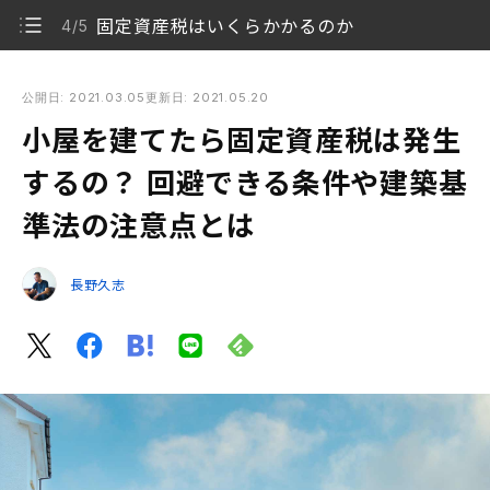
固定資産税はいくらかかるのか
4/5
小屋を建てたら固定資産税は発生するの？ 回避できる条件や建
築基準法の注意点とは
公開日: 2021.03.05
更新日: 2021.05.20
小屋を建てたら固定資産税は発生
固定資産税とは
1/5
するの？ 回避できる条件や建築基
小屋を建てて固定資産税が発生する条件
2/5
準法の注意点とは
小屋を建てて建築確認申請が免除される場合
3/5
長野久志
固定資産税はいくらかかるのか
4/5
建築確認や固定資産税は床面積と免税点がポイント
5/5