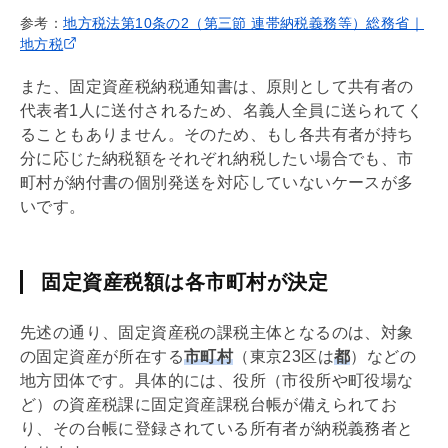
参考：
地方税法第10条の2（第三節 連帯納税義務等）総務省｜
地方税
また、
固定資産税
納税通知書は、原則として共有者の
代表者1人に送付されるため、名義人全員に送られてく
ることもありません。そのため、もし各共有者が持ち
分に応じた納税額をそれぞれ納税したい場合でも、市
町村が納付書の個別発送を対応していないケースが多
いです。
固定資産税額は各市町村が決定
先述の通り、
固定資産税
の課税主体となるのは、対象
の
固定資産
が所在する
市町村
（東京23区は
都
）などの
地方団体です。具体的には、役所（市役所や町役場な
ど）の資産税課に
固定資産
課税台帳が備えられてお
り、その台帳に登録されている所有者が納税義務者と