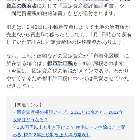
資産
の所有者
に対して「
固定資産税
評価証明書」や
「
固定資産税
納税通知書」などが送付されます。
例えば、2月1日に不動産売買によって土地の所有権が
売主Aから買主Bに移ったとしても、1月1日時点で所有
していた売主Aに
固定資産税
の納税義務があります。
なお、土地・建物などの
固定資産
が「
市街化区域
」に
所在する場合は、
都市計画
税
も一緒に課税されます
（今回は、
固定資産税
の解説がメインであり、わかり
やすくするため
都市計画
税については割愛させていた
だきます）。
【関連リンク】
・
固定資産税の税額アップ、2021年は免れた。2022年
以降はどうなる？
・
100万円以上も引き下げに？ 住宅ローン控除はこう変
わる【2022年度税制改正大綱の発表】