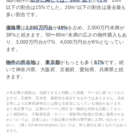
成約物件の
広さに関しては、30m
以下
が
71%
、20m
以下の割合は15%でした。20m
以下の割合は過去最も
2
多い割合です。
価格帯
は
2,000万円台
が
49%
を占め、2,000万円未満が
38%と続きます。50〜80m
未満の広さの物件購入もあ
2
り、3,000万円台が7%、4,000万円台が6%となってい
ます。
物件の所在地
は、
東京都
がもっとも多く
67%
です。続
いて神奈川県、大阪府、京都府、愛知県、兵庫県と続
きます。
※本記事の情報は、信頼できると判断した情報・データに基づいており
ますが、正確性、完全性、最新性を保証するものではありません。法改
正等により記事執筆時点とは異なる状況になっている場合があります。
また本記事では、記事のテーマに関する一般的な内容を記載しており、
より個別的な、不動産投資・ローン・税制等の制度が読者に適用される
かについては、読者において各記事の分野の専門家にお問い合わせくだ
さい。（株）GA technologiesにおいては、何ら責任を負うものではあり
ません。