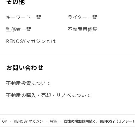
その他
#不動産投資体験レポ
#FX
#JR山手線
#建物管理
#地震対策
#セミナー
#渋谷
#ふるさと納税
キーワード一覧
ライター一覧
#法人化
#クラウドファンディング
#JR京浜東北線
監修者一覧
不動産用語集
#まとめ
#融資
#目黒
#相続わかるラボ
#横浜
RENOSYマガジンとは
#大阪
#JR総武線
#東京メトロ日比谷線
#手数料
#マイナンバー
#PropTech特集
#港区
お問い合わせ
#海外不動産投資
#攻めのマンション管理
不動産投資について
#JR湘南新宿ライン
#池袋
#不動産投資の基本
不動産の購入・売却・リノベについて
#20代
#都営浅草線
#東急東横線
#東京メトロ有楽町線
#自己資金
#品川
TOP
RENOSY マガジン
特集
女性の増加傾向続く。RENOSY（リノシー）
#都営大江戸線
#都営三田線
#不労所得