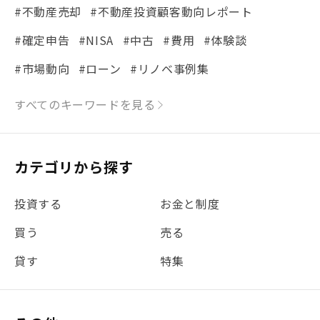
#不動産売却
#不動産投資顧客動向レポート
#確定申告
#NISA
#中古
#費用
#体験談
#市場動向
#ローン
#リノベ事例集
#シミュレーション
#まちの住みやすさ発見！
すべてのキーワードを見る
#リフォーム
#iDeCo
#税理士中井の課税ルール解説
#理想の暮らし
カテゴリから探す
#金利
#経費
#相続
#不動産購入
#相続税
投資する
お金と制度
#REIT
#新型コロナ
#ETF
#固定資産税
買う
売る
#団体信用生命保険
#贈与税
#災害に備える
貸す
特集
#書類
#リスク分散
#リノシーチャンネル
#DIY
#保険
#賃貸管理
#東京
#ワンルーム
#利回り