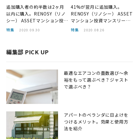
追加購入者の約半数は2ヶ月
41%が翌月に追加購入。
以内に購入。RENOSY（リノ
RENOSY（リノシー） ASSET
シー） ASSETマンション投資
マンション投資マンスリーレ
マンスリーレポート2020年8
ポート2020年7月
特集
特集
2020.09.30
2020.08.26
月
編集部 PICK UP
最適なエアコンの畳数選び〜余
裕をもって選ぶべき？ジャスト
で選ぶべき？
アパートのベランダに日よけを
つけるメリット。効果と使用方
法を紹介