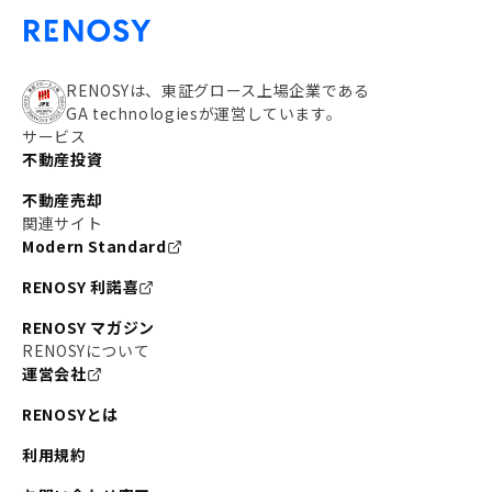
#アパート経営
#住人目線の街案内
#私の資産ポートフォリオ
#新宿
#わたしのリノベーションストーリー
#JR横須賀線
RENOSYは、東証グロース上場企業である
GA technologiesが運営しています。
#東京メトロ副都心線
#JR常磐線
サービス
不動産投資
#東京メトロ銀座線
#JR中央線
不動産売却
#東京メトロ半蔵門線
#江東区
#六本木
関連サイト
Modern Standard
#不動産投資の始め方
#エリア未来ナビ
#武蔵小杉
RENOSY 利諾喜
#リノベで家ができるまで
#東急目黒線
#JR埼京線
RENOSY マガジン
#日暮里・舎人ライナー
#京成本線
#日暮里
RENOSYについて
運営会社
#東京メトロ千代田線
#東武伊勢崎線
#赤坂
RENOSYとは
#錦糸町
#両国
#東京メトロ南北線
#宅建
利用規約
#大田区
#中央区
#RENOSYルームツアー
#品川区