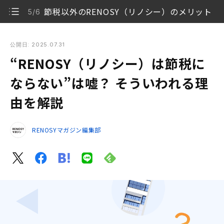
節税以外のRENOSY（リノシー）のメリット
5/6
“RENOSY（リノシー）は節税にならない”は嘘？ そういわれ
る理由を解説
公開日: 2025.07.31
“RENOSY（リノシー）は節税に
【結論】RENOSY（リノシー）の不動産投資で節税に
1/6
なる人もいる
ならない”は嘘？ そういわれる理
由を解説
不動産投資で節税が嘘といわれる理由
2/6
不動産投資の節税の仕組み
3/6
RENOSYマガジン編集部
不動産投資で節税効果を得やすい人の特徴
4/6
節税以外のRENOSY（リノシー）のメリット
5/6
RENOSY（リノシー）で賢く節税するための知識を
6/6
身につけよう