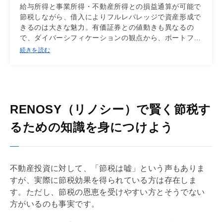
給与所得と事業所得・不動産所得との損益通算が可能で
節税しながら、借入によりフルレバレッジで資産形成で
きるのは大きな魅力。有価証券との値動きも異なるの
で、ダイバーシフィケーションの観点から、ポートフォ
リオの一つとして不動産を保有するのは合理的。
続きを読む
RENOSY（リノシー）で賢く節税す
るための知識を身につけよう
不動産投資に対して、「節税は嘘」という声もありま
すが、実際に節税効果を得られている方は存在しま
す。ただし、節税の恩恵を受けやすい方とそうでない
方がいるのも事実です。