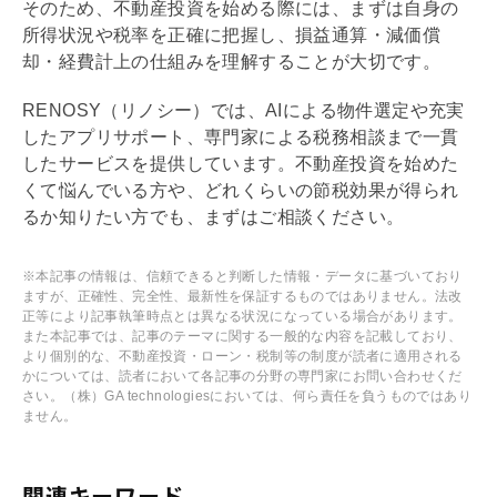
そのため、不動産投資を始める際には、まずは自身の
所得状況や税率を正確に把握し、損益通算・
減価償
却
・経費計上の仕組みを理解することが大切です。
RENOSY（リノシー）では、AIによる物件選定や充実
したアプリサポート、専門家による税務相談まで一貫
したサービスを提供しています。不動産投資を始めた
くて悩んでいる方や、どれくらいの節税効果が得られ
るか知りたい方でも、まずはご相談ください。
※本記事の情報は、信頼できると判断した情報・データに基づいており
ますが、正確性、完全性、最新性を保証するものではありません。法改
正等により記事執筆時点とは異なる状況になっている場合があります。
また本記事では、記事のテーマに関する一般的な内容を記載しており、
より個別的な、不動産投資・ローン・税制等の制度が読者に適用される
かについては、読者において各記事の分野の専門家にお問い合わせくだ
さい。（株）GA technologiesにおいては、何ら責任を負うものではあり
ません。
関連キーワード