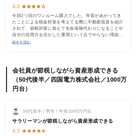
4.3
今回2つ目のワンルーム購入でした。年収があがってき
たことによる税金対策を考えてる際に不動産投資を紹介
されて、節税対策に加えて生命保険代わりになることや
自分の信用力を活かした運用という点でやらない理由が
ありませんでした。担当者の方も非常に相談等しやすく
続きを読む
購入のきっかけになりました！
会社員が節税しながら資産形成できる
（50代後半／四国電力株式会社／1000万
円台）
50代前半 / 男性 / 年収1000万円台
サラリーマンが節税しながら資産形成できる
4.7