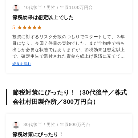
40代後半 / 男性 / 年収1100万円台
節税効果は想定以上でした
5
投資に対するリスク分散のつもりでスタートして、３年
目になり、今回７件目の契約でした。まだ全物件で持ち
出しが必要な状態ではありますが、節税効果は想定以上
で、確定申告で還付された資金を繰上げ返済に充てて、
キャッシュフローの改善を図っています。
続きを読む
節税対策にぴったり！（30代後半／株式
会社村田製作所／800万円台）
30代後半 / 男性 / 年収800万円台
節税対策にぴったり！