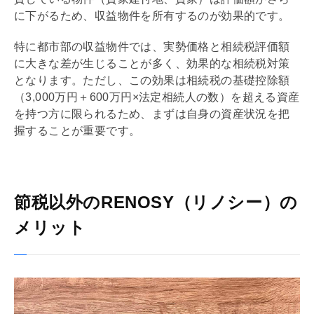
に下がるため、
収益物件
を所有するのが効果的です。
特に都市部の
収益物件
では、実勢価格と
相続税
評価額
に大きな差が生じることが多く、効果的な
相続税
対策
となります。ただし、この効果は
相続税
の
基礎
控除額
（3,000万円＋600万円×法定相続人の数）を超える資産
を持つ方に限られるため、まずは自身の資産状況を把
握することが重要です。
節税以外のRENOSY（リノシー）の
メリット