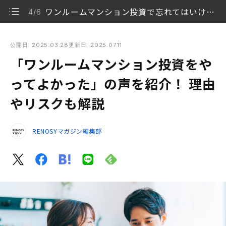
ワンルームマンション投資で忘れてはいけない代表的な3つのリスク
4/6
「ワンルームマンション投資をやってよかった」の声を紹介！
理由やリスクも解説
公開日: 2025.03.28
更新日: 2025.07.11
「ワンルームマンション投資をや
「ワンルームマンション投資をやってよかった」の声
1/6
ってよかった」の声を紹介！ 理由
ワンルームマンション投資をやってよかったと思える
2/6
やリスクも解説
5つの理由
ワンルームマンション投資で成功する人と失敗する人
3/6
RENOSYマガジン編集部
の違い
ワンルームマンション投資で忘れてはいけない代表
4/6
的な3つのリスク
ワンルームマンション投資で失敗しないためのポイン
5/6
ト
ワンルームマンション投資をやってよかったと思える