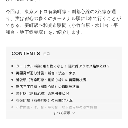
今回は、東京メトロ有楽町線・副都心線の2路線が通
り、実は都心の多くのターミナル駅に1本で行くことが
できる、要町駅〜和光市駅間（小竹向原・氷川台・平
和台・地下鉄赤塚）をご紹介します。
CONTENTS
目次
ターミナル4駅に乗り換えなし！ 隠れ好アクセス路線とは？
再開発が進む池袋・新宿・渋谷・東京
池袋駅（有楽町線・副都心線）の再開発状況
新宿三丁目駅（副都心線）の再開発状況
渋谷駅（副都心線）の再開発状況
有楽町駅（有楽町線）の再開発状況
小竹向原・氷川台・平和台・地下鉄赤塚の基本情報
すべて表示
現在のまちの様子※2021年4月時点
今後も有楽町線・副都心線は人気路線