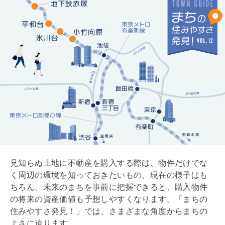
小竹向原・氷川台・平和台・地下鉄赤塚の基本情報
7/9
現在のまちの様子※2021年4月時点
8/9
今後も有楽町線・副都心線は人気路線
9/9
見知らぬ土地に不動産を購入する際は、物件だけでな
く周辺の環境を知っておきたいもの。現在の様子はも
ちろん、未来のまちを事前に把握できると、購入物件
の将来の資産価値も予想しやすくなります。「まちの
住みやすさ発見！」では、さまざまな角度からまちの
よさに迫ります。