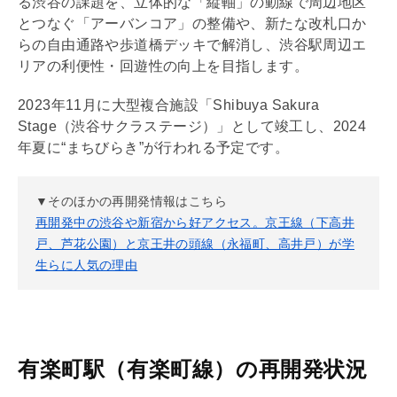
る渋谷の課題を、立体的な「縦軸」の動線で周辺地区
とつなぐ「アーバンコア」の整備や、新たな改札口か
らの自由通路や歩道橋デッキで解消し、渋谷駅周辺エ
リアの利便性・回遊性の向上を目指します。
2023年11月に大型複合施設「Shibuya Sakura
Stage（渋谷サクラステージ）」として竣工し、2024
年夏に“まちびらき”が行われる予定です。
▼そのほかの再開発情報はこちら
再開発中の渋谷や新宿から好アクセス。京王線（下高井
戸、芦花公園）と京王井の頭線（永福町、高井戸）が学
生らに人気の理由
有楽町駅（有楽町線）の再開発状況