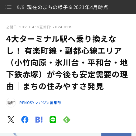
現在のまちの様子※2021年4月時点
8/9
4大ターミナル駅へ乗り換えなし！ 有楽町線・副都心線エリア
（小竹向原・氷川台・平和台・地下鉄赤塚）が今後も安定需要
公開日: 2021.04.16
更新日: 2024.01.19
の理由｜まちの住みやすさ発見
4大ターミナル駅へ乗り換えな
ターミナル4駅に乗り換えなし！ 隠れ好アクセス路線
し！ 有楽町線・副都心線エリア
1/9
とは？
（小竹向原・氷川台・平和台・地
再開発が進む池袋・新宿・渋谷・東京
2/9
下鉄赤塚）が今後も安定需要の理
池袋駅（有楽町線・副都心線）の再開発状況
3/9
由｜まちの住みやすさ発見
新宿三丁目駅（副都心線）の再開発状況
4/9
RENOSYマガジン編集部
渋谷駅（副都心線）の再開発状況
5/9
有楽町駅（有楽町線）の再開発状況
6/9