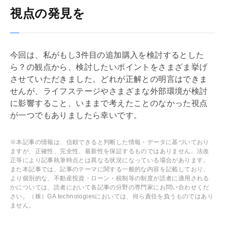
視点の発見を
今回は、私がもし3件目の追加購入を検討するとした
ら？の観点から、検討したいポイントをさまざま挙げ
させていただきました。どれが正解との明言はできま
せんが、ライフステージやさまざまな外部環境が検討
に影響すること、いままで考えたことのなかった視点
が一つでもありましたら幸いです。
※本記事の情報は、信頼できると判断した情報・データに基づいており
ますが、正確性、完全性、最新性を保証するものではありません。法改
正等により記事執筆時点とは異なる状況になっている場合があります。
また本記事では、記事のテーマに関する一般的な内容を記載しており、
より個別的な、不動産投資・ローン・税制等の制度が読者に適用される
かについては、読者において各記事の分野の専門家にお問い合わせくだ
さい。（株）GA technologiesにおいては、何ら責任を負うものではあり
ません。