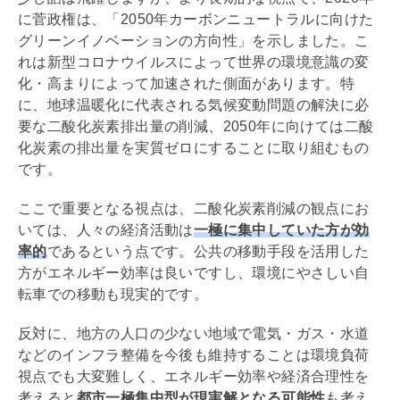
に菅政権は、「2050年カーボンニュートラルに向けた
グリーンイノベーションの方向性」を示しました。こ
れは新型コロナウイルスによって世界の環境意識の変
化・高まりによって加速された側面があります。特
に、地球温暖化に代表される気候変動問題の解決に必
要な二酸化炭素排出量の削減、2050年に向けては二酸
化炭素の排出量を実質ゼロにすることに取り組むもの
です。
ここで重要となる視点は、二酸化炭素削減の観点にお
いては、人々の経済活動は
一極に集中していた方が効
率的
であるという点です。公共の移動手段を活用した
方がエネルギー効率は良いですし、環境にやさしい自
転車での移動も現実的です。
反対に、地方の人口の少ない地域で電気・ガス・水道
などのインフラ整備を今後も維持することは環境負荷
視点でも大変難しく、エネルギー効率や経済合理性を
考えると
都市一極集中型が現実解となる可能性
も考え