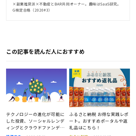
×副業推奨派×不動産とBAR共同オーナー。趣味はSaaS研究。
G検定合格（2020#3）
この記事を読んだ人におすすめ
テクノロジーの進化が可能に
ふるさと納税 お得な実践レポ
した投資、ソーシャルレンデ
ート。おすすめポータルや返
ィングとクラウドファンディ
礼品はこちら！
ングの違いとは