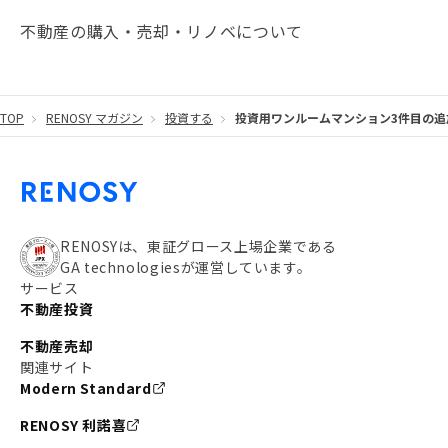
#JR湘南新宿ライン
#池袋
#不動産投資の基本
不動産の購入・売却・リノベについて
#20代
#都営浅草線
#東急東横線
#東京メトロ有楽町線
#自己資金
#品川
TOP
RENOSY マガジン
投資する
投資用ワンルームマンション3件目の
#都営大江戸線
#都営三田線
#不労所得
#アパート経営
#住人目線の街案内
#私の資産ポートフォリオ
#新宿
#わたしのリノベーションストーリー
#JR横須賀線
RENOSYは、東証グロース上場企業である
GA technologiesが運営しています。
#東京メトロ副都心線
#JR常磐線
サービス
不動産投資
#東京メトロ銀座線
#JR中央線
不動産売却
#東京メトロ半蔵門線
#江東区
#六本木
関連サイト
Modern Standard
#不動産投資の始め方
#エリア未来ナビ
#武蔵小杉
RENOSY 利諾喜
#リノベで家ができるまで
#東急目黒線
#JR埼京線