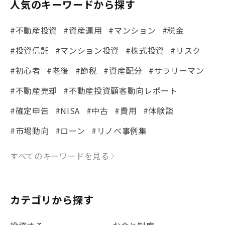
人気のキーワードから探す
#不動産投資
#資産運用
#マンション
#税金
#投資信託
#マンション投資
#株式投資
#リスク
#初心者
#老後
#節税
#資産配分
#サラリーマン
#不動産売却
#不動産投資顧客動向レポート
#確定申告
#NISA
#中古
#費用
#体験談
#市場動向
#ローン
#リノベ事例集
#シミュレーション
#まちの住みやすさ発見！
すべてのキーワードを見る
#リフォーム
#iDeCo
#税理士中井の課税ルール解説
#理想の暮らし
カテゴリから探す
#金利
#経費
#相続
#不動産購入
#相続税