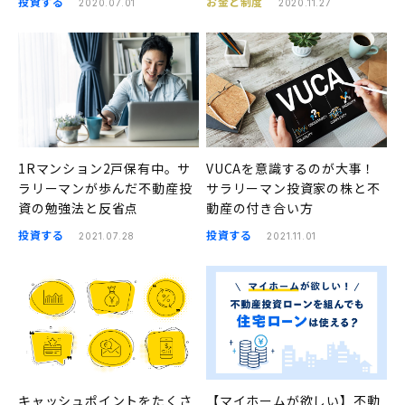
投資する
お金と制度
2020.07.01
2020.11.27
1Rマンション2戸保有中。サ
VUCAを意識するのが大事！
ラリーマンが歩んだ不動産投
サラリーマン投資家の株と不
資の勉強法と反省点
動産の付き合い方
投資する
投資する
2021.07.28
2021.11.01
キャッシュポイントをたくさ
【マイホームが欲しい】不動