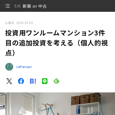
新築 or 中古
5/6
投資用ワンルームマンション3件目の追加投資を考える（個人
的視点）
公開日: 2021.01.22
投資用ワンルームマンション3件
新型コロナウイルスの影響は
1/6
目の追加投資を考える（個人的視
カーボンニュートラル 脱炭素社会
2/6
点）
住宅購入を経験して
3/6
LePenseur
第一子誕生を経て
4/6
新築 or 中古
5/6
視点の発見を
6/6