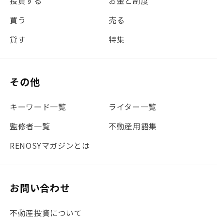
投資する
お金と制度
#REIT
#新型コロナ
#ETF
#固定資産税
買う
売る
#団体信用生命保険
#贈与税
#災害に備える
貸す
特集
#書類
#リスク分散
#リノシーチャンネル
#DIY
#保険
#賃貸管理
#東京
#ワンルーム
#利回り
その他
#不動産投資体験レポ
#FX
#JR山手線
#建物管理
#地震対策
#セミナー
#渋谷
#ふるさと納税
キーワード一覧
ライター一覧
#法人化
#クラウドファンディング
#JR京浜東北線
監修者一覧
不動産用語集
#まとめ
#融資
#目黒
#相続わかるラボ
#横浜
RENOSYマガジンとは
#大阪
#JR総武線
#東京メトロ日比谷線
#手数料
#マイナンバー
#PropTech特集
#港区
お問い合わせ
#海外不動産投資
#攻めのマンション管理
不動産投資について