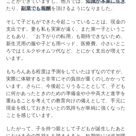
ことができていますし、他方では、
知識が本業に生き
たり、
副業でも報酬
を頂けるようになりました。
そして子どもができた今起こっていることは、現金の
支出です。妻も私も実家が遠く、また第一子というこ
ともあり、「お下がりの転用」も期待できないため、
新生児用の服や子ども用ベッド、医療費、小さいとこ
ろではミルクやオムツ代など、とにかく支出が増えて
います。
もちろんある程度は予測をしていたはずなのですが、
実際に体験すると非常にその負担が重くのしかかって
います。さらに、今後起こりうることとして、子ども
に何かあったときのための準備金や小中高大と進学を
重ねることを考えての教育向けの備えとして、手元に
現金を残しておきたいとの気持ちが単純に強くなった
ことを感じています。
したがって、子を持つ親として子どもが誕生したあと
における今の気持ちを踏まえると、短期的には追加購