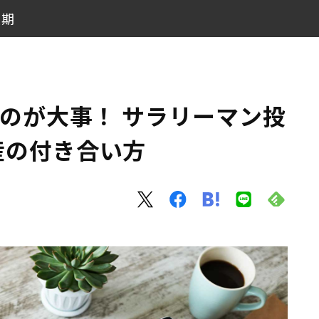
長期
株と不動産の付き合い方
るのが大事！ サラリーマン投
産の付き合い方