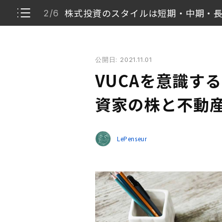
株式投資のスタイルは短期・中期・
2/6
VUCAを意識するのが大事！ サラリーマン投資家の
公開日: 2021.11.01
資産運用の17％を占める株式投資
1/6
VUCAを意識す
株式投資のスタイルは短期・中期・長期
2/6
資家の株と不動
中期投資を選ぶ理由
3/6
LePenseur
投資する銘柄の見つけ方
4/6
株式投資と不動産投資の運用の違い
5/6
将来の成長を期待することはおもしろい
6/6