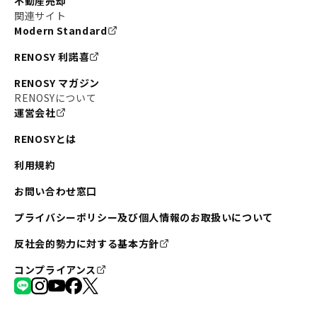
不動産売却
#東京メトロ半蔵門線
#江東区
#六本木
関連サイト
Modern Standard
#不動産投資の始め方
#エリア未来ナビ
#武蔵小杉
RENOSY 利諾喜
#リノベで家ができるまで
#東急目黒線
#JR埼京線
RENOSY マガジン
#日暮里・舎人ライナー
#京成本線
#日暮里
RENOSYについて
運営会社
#東京メトロ千代田線
#東武伊勢崎線
#赤坂
RENOSYとは
#錦糸町
#両国
#東京メトロ南北線
#宅建
利用規約
#大田区
#中央区
#RENOSYルームツアー
#品川区
お問い合わせ窓口
#川崎
#東急池上線
#JR南武線
プライバシーポリシー及び個人情報のお取扱いについて
#東京メトロ丸ノ内線
#オリンピック
反社会的勢力に対する基本方針
#つくばエクスプレス
#恵比寿
#京王井の頭線
コンプライアンス
#東急田園都市線
#広尾
#勝どき
#板橋区