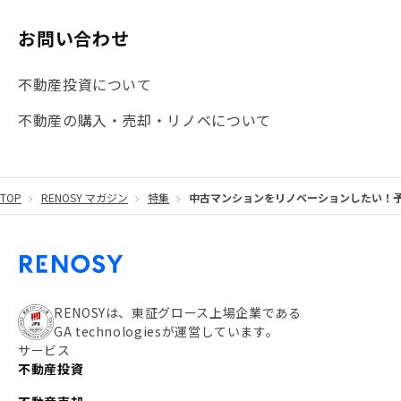
#マイナンバー
#PropTech特集
#港区
お問い合わせ
#海外不動産投資
#攻めのマンション管理
不動産投資について
#JR湘南新宿ライン
#池袋
#不動産投資の基本
不動産の購入・売却・リノベについて
#20代
#都営浅草線
#東急東横線
#東京メトロ有楽町線
#自己資金
#品川
TOP
RENOSY マガジン
特集
中古マンションをリノベーションしたい！
#都営大江戸線
#都営三田線
#不労所得
#アパート経営
#住人目線の街案内
#私の資産ポートフォリオ
#新宿
#わたしのリノベーションストーリー
#JR横須賀線
RENOSYは、東証グロース上場企業である
GA technologiesが運営しています。
#東京メトロ副都心線
#JR常磐線
サービス
不動産投資
#東京メトロ銀座線
#JR中央線