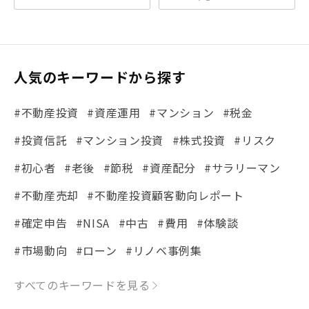
人気のキーワードから探す
#不動産投資
#資産運用
#マンション
#税金
#投資信託
#マンション投資
#株式投資
#リスク
#初心者
#老後
#節税
#資産配分
#サラリーマン
#不動産売却
#不動産投資顧客動向レポート
#確定申告
#NISA
#中古
#費用
#体験談
#市場動向
#ローン
#リノベ事例集
#シミュレーション
#まちの住みやすさ発見！
すべてのキーワードを見る
#リフォーム
#iDeCo