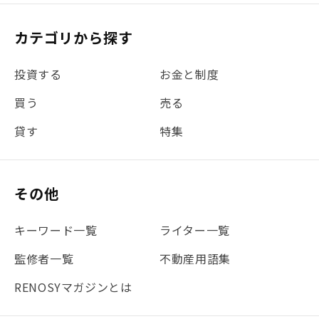
#税理士中井の課税ルール解説
#理想の暮らし
カテゴリから探す
#金利
#経費
#相続
#不動産購入
#相続税
投資する
お金と制度
#REIT
#新型コロナ
#ETF
#固定資産税
買う
売る
#団体信用生命保険
#贈与税
#災害に備える
貸す
特集
#書類
#リスク分散
#リノシーチャンネル
#DIY
#保険
#賃貸管理
#東京
#ワンルーム
#利回り
その他
#不動産投資体験レポ
#FX
#JR山手線
#建物管理
#地震対策
#セミナー
#渋谷
#ふるさと納税
キーワード一覧
ライター一覧
#法人化
#クラウドファンディング
#JR京浜東北線
監修者一覧
不動産用語集
#まとめ
#融資
#目黒
#相続わかるラボ
#横浜
RENOSYマガジンとは
#大阪
#JR総武線
#東京メトロ日比谷線
#手数料