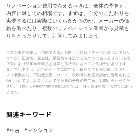
リノベーション
費用で考えるべきは、全体の予算と、
内容に対しての相場です。まずは、自分のこだわりを
実現するには実際にいくらかかるのか、メーカーの価
格を調べたり、複数の
リノベーション
業者から見積も
りをとったりして、計算してみましょう。
※本記事の情報は、信頼できると判断した情報・データに基づいており
ますが、正確性、完全性、最新性を保証するものではありません。法改
正等により記事執筆時点とは異なる状況になっている場合があります。
また本記事では、記事のテーマに関する一般的な内容を記載しており、
より個別的な、不動産投資・ローン・税制等の制度が読者に適用される
かについては、読者において各記事の分野の専門家にお問い合わせくだ
さい。（株）GA technologiesにおいては、何ら責任を負うものではあり
ません。
関連キーワード
#中古
#マンション