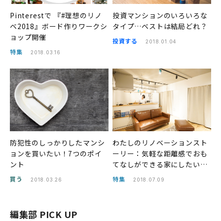
Pinterestで 『#理想のリノ
投資マンションのいろいろな
ベ2018』ボード作りワークシ
タイプ…ベストは結局どれ？
ョップ開催
投資する
2018.01.04
特集
2018.03.16
防犯性のしっかりしたマンシ
わたしのリノベーションスト
ョンを買いたい！7つのポイ
ーリー：気軽な距離感でおも
ント
てなしができる家にしたい。
フィナンシャルプラン アドバ
買う
特集
2018.03.26
2018.07.09
イザーさんの部屋
編集部 PICK UP