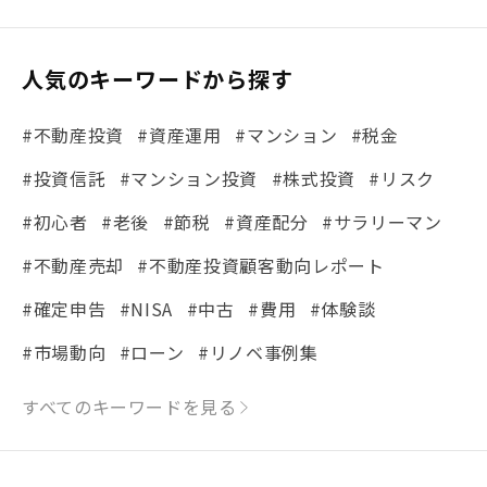
人気のキーワードから探す
#不動産投資
#資産運用
#マンション
#税金
#投資信託
#マンション投資
#株式投資
#リスク
#初心者
#老後
#節税
#資産配分
#サラリーマン
#不動産売却
#不動産投資顧客動向レポート
#確定申告
#NISA
#中古
#費用
#体験談
#市場動向
#ローン
#リノベ事例集
#シミュレーション
#まちの住みやすさ発見！
すべてのキーワードを見る
#リフォーム
#iDeCo
#税理士中井の課税ルール解説
#理想の暮らし