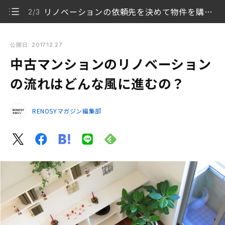
リノベーションの依頼先を決めて物件を購入しよう
2/3
中古マンションのリノベーションの流れはどんな風に進むの？
公開日: 2017.12.27
中古マンションのリノベーション
リノベーションの準備は何から始めるべき？
1/3
の流れはどんな風に進むの？
リノベーションの依頼先を決めて物件を購入しよう
2/3
RENOSYマガジン編集部
いよいよ着工し、引き渡しへ
3/3