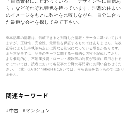
「自然素材にこだわっている」「デザイン性に自信あ
り」などそれぞれ特色を持っています。理想の住まい
のイメージをもとに数社を比較しながら、自分に合っ
た最適な会社を探してみて下さい。
※本記事の情報は、信頼できると判断した情報・データに基づいており
ますが、正確性、完全性、最新性を保証するものではありません。法改
正等により記事執筆時点とは異なる状況になっている場合があります。
また本記事では、記事のテーマに関する一般的な内容を記載しており、
より個別的な、不動産投資・ローン・税制等の制度が読者に適用される
かについては、読者において各記事の分野の専門家にお問い合わせくだ
さい。（株）GA technologiesにおいては、何ら責任を負うものではあり
ません。
関連キーワード
#中古
#マンション