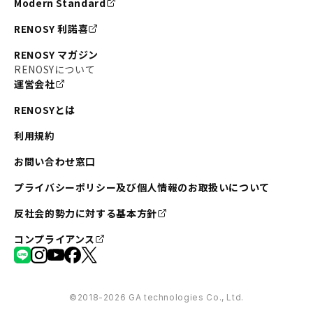
Modern Standard
#不動産投資の始め方
#エリア未来ナビ
#武蔵小杉
RENOSY 利諾喜
#リノベで家ができるまで
#東急目黒線
#JR埼京線
RENOSY マガジン
#日暮里・舎人ライナー
#京成本線
#日暮里
RENOSYについて
運営会社
#東京メトロ千代田線
#東武伊勢崎線
#赤坂
RENOSYとは
#錦糸町
#両国
#東京メトロ南北線
#宅建
利用規約
#大田区
#中央区
#RENOSYルームツアー
#品川区
お問い合わせ窓口
#川崎
#東急池上線
#JR南武線
プライバシーポリシー及び個人情報のお取扱いについて
#東京メトロ丸ノ内線
#オリンピック
反社会的勢力に対する基本方針
#つくばエクスプレス
#恵比寿
#京王井の頭線
コンプライアンス
#東急田園都市線
#広尾
#勝どき
#板橋区
#みなとみらい
#京急本線
#桜木町
#北千住
©︎2018-2026 GA technologies Co., Ltd.