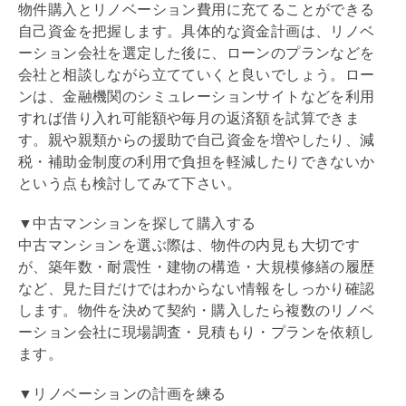
物件購入と
リノベーション
費用に充てることができる
自己資金を把握します。具体的な資金計画は、
リノベ
ーション
会社を選定した後に、ローンのプランなどを
会社と相談しながら立てていくと良いでしょう。ロー
ンは、金融機関のシミュレーションサイトなどを利用
すれば借り入れ可能額や毎月の返済額を試算できま
す。親や親類からの援助で自己資金を増やしたり、減
税・補助金制度の利用で負担を軽減したりできないか
という点も検討してみて下さい。
▼中古マンションを探して購入する
中古マンションを選ぶ際は、物件の
内見
も大切です
が、
築年数
・
耐震
性・建物の構造・大規模修繕の履歴
など、見た目だけではわからない情報をしっかり確認
します。物件を決めて契約・購入したら複数の
リノベ
ーション
会社に現場調査・見積もり・プランを依頼し
ます。
▼リノベーションの計画を練る