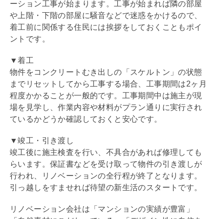
ーション
工事が始まります。工事が始まれば隣の部屋
や上階・下階の部屋に騒音などで迷惑をかけるので、
着工前に関係する住民には挨拶をしておくこともポイ
ントです。
▼着工
物件をコンクリートむき出しの「スケルトン」の状態
までリセットしてから工事する場合、工事期間は2ヶ月
程度かかることが一般的です。工事期間中は施主が現
場を見学し、作業内容や材料がプラン通りに実行され
ているかどうか確認しておくと安心です。
▼竣工・引き渡し
竣工後に施主検査を行い、不具合があれば修理しても
らいます。保証書などを受け取って物件の引き渡しが
行われ、
リノベーション
の全行程が終了となります。
引っ越しをすませれば待望の新生活のスタートです。
リノベーション
会社は「マンションの実績が豊富」