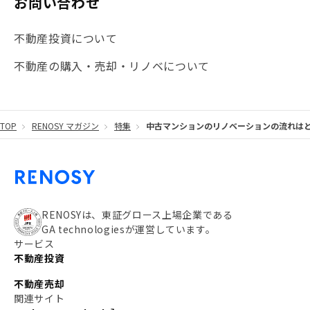
お問い合わせ
#海外不動産投資
#攻めのマンション管理
不動産投資について
#JR湘南新宿ライン
#池袋
#不動産投資の基本
不動産の購入・売却・リノベについて
#20代
#都営浅草線
#東急東横線
#東京メトロ有楽町線
#自己資金
#品川
TOP
RENOSY マガジン
特集
中古マンションのリノベーションの流れは
#都営大江戸線
#都営三田線
#不労所得
#アパート経営
#住人目線の街案内
#私の資産ポートフォリオ
#新宿
#わたしのリノベーションストーリー
#JR横須賀線
RENOSYは、東証グロース上場企業である
GA technologiesが運営しています。
#東京メトロ副都心線
#JR常磐線
サービス
不動産投資
#東京メトロ銀座線
#JR中央線
不動産売却
#東京メトロ半蔵門線
#江東区
#六本木
関連サイト