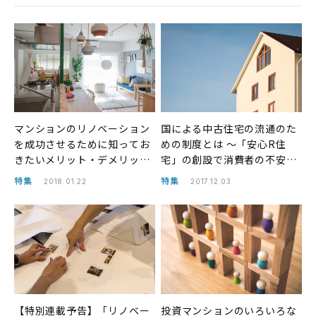
マンションのリノベーション
国による中古住宅の流通のた
を成功させるために知ってお
めの制度とは ～「安心R住
きたいメリット・デメリット
宅」の創設で消費者の不安を
とは？
解消～
特集
特集
2018.01.22
2017.12.03
【特別連載予告】「リノベー
投資マンションのいろいろな