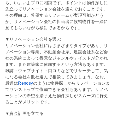
ら、いよいよプロに相談です。ポイントは物件探しに
先立って
リノベーション
会社を選んでおくことです。
その理由は、希望する
リフォーム
が実現可能かどう
か、
リノベーション
会社の担当者に候補物件を一緒に
見てもらいながら検討できるからです。
▼リノベーション会社を選ぶ
リノベーション
会社にはさまざまなタイプがあり、
リ
ノベーション
専業、不動産会社系、建設会社系など会
社の系統によって得意なジャンルやテイストが分かれ
ます。また建築家に依頼するという方法もあります。
雑誌・ウェブサイト・口コミなどでリサーチして、気
になる会社を数社選んで相談してみましょう。なお、
最近は
Renosy
のように物件探しから
リノベーション
ま
でワンストップで依頼できる会社もあります。
リノベ
ーション
の希望を踏まえた物件探しがスムーズに行え
ることがメリットです。
▼資金計画を立てる