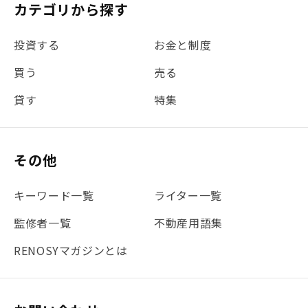
カテゴリから探す
#金利
#経費
#相続
#不動産購入
#相続税
投資する
お金と制度
#REIT
#新型コロナ
#ETF
#固定資産税
買う
売る
#団体信用生命保険
#贈与税
#災害に備える
貸す
特集
#書類
#リスク分散
#リノシーチャンネル
#DIY
#保険
#賃貸管理
#東京
#ワンルーム
#利回り
その他
#不動産投資体験レポ
#FX
#JR山手線
#建物管理
#地震対策
#セミナー
#渋谷
#ふるさと納税
キーワード一覧
ライター一覧
#法人化
#クラウドファンディング
#JR京浜東北線
監修者一覧
不動産用語集
#まとめ
#融資
#目黒
#相続わかるラボ
#横浜
RENOSYマガジンとは
#大阪
#JR総武線
#東京メトロ日比谷線
#手数料
#マイナンバー
#PropTech特集
#港区