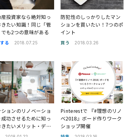
動産投資家なら絶対知っ
防犯性のしっかりしたマン
おきたい知識！同じ「管
ションを買いたい！7つのポ
」でも2つの意味がある
イント
資する
買う
2018.07.25
2018.03.26
ンションのリノベーショ
Pinterestで 『#理想のリノ
を成功させるために知っ
ベ2018』ボード作りワーク
おきたいメリット・デメ
ショップ開催
ットとは？
集
特集
2018.01.22
2018.03.16