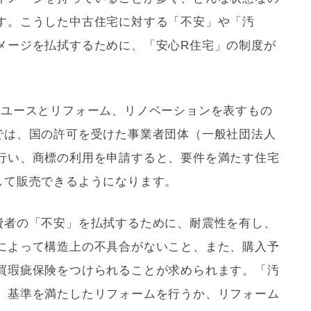
す。こうした中古住宅に対する「不安」や「汚
メージを払拭するために、「安心R住宅」の制度が
リユースと
リフォーム
、
リノベーション
を表すもの
では、国の許可を受けた事業者団体（一般社団法人
行い、商標の利用を申請すると、要件を満たす住宅
して販売できるようになります。
費者の「不安」を払拭するために、
耐震
性を有し、
によって構造上の不具合がないこと、また、購入予
買瑕疵保険をつけられることが求められます。「汚
、基準を満たした
リフォーム
を行うか、
リフォーム