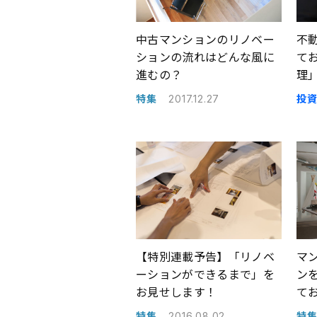
中古マンションのリノベー
不
ションの流れはどんな風に
て
進むの？
理
特集
投
2017.12.27
【特別連載予告】「リノベ
マ
ーションができるまで」を
ン
お見せします！
て
リ
特集
特
2016.08.02