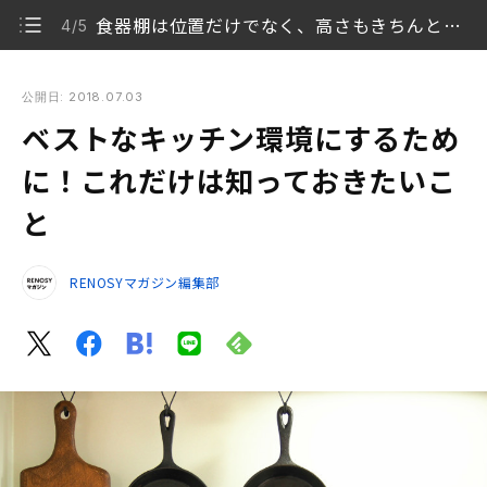
食器棚は位置だけでなく、高さもきちんと考える
4/5
ベストなキッチン環境にするために！これだけは知っておきた
いこと
公開日: 2018.07.03
ベストなキッチン環境にするため
「キッチンは動線が大事」と言われるけれど、動線っ
1/5
てなに？
に！これだけは知っておきたいこ
と
動線は、キッチン周りの4つのゾーンで考えていく
2/5
ワンオペで作業するか、家族で作業するかで「通路
3/5
RENOSYマガジン編集部
幅」を考える
食器棚は位置だけでなく、高さもきちんと考える
4/5
自分の動きをムービー撮影してみると様々な発見が
5/5