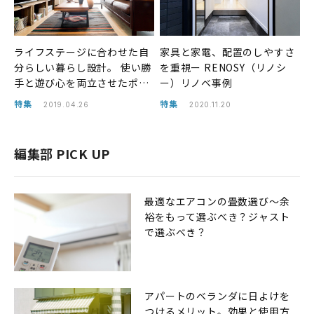
ライフステージに合わせた自
家具と家電、配置のしやすさ
分らしい暮らし設計。 使い勝
を重視ー RENOSY（リノシ
手と遊び心を両立させたポッ
ー）リノベ事例
プな住空間。ー RENOSY（リ
特集
特集
2019.04.26
2020.11.20
ノシー）リノベ事例
編集部 PICK UP
最適なエアコンの畳数選び〜余
裕をもって選ぶべき？ジャスト
で選ぶべき？
アパートのベランダに日よけを
つけるメリット。効果と使用方