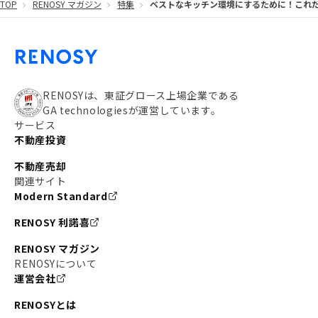
TOP
RENOSY マガジン
特集
ベストなキッチン環境にするために！これ
#都営大江戸線
#都営三田線
#不労所得
#アパート経営
#住人目線の街案内
#私の資産ポートフォリオ
#新宿
#わたしのリノベーションストーリー
#JR横須賀線
RENOSYは、東証グロース上場企業である
GA technologiesが運営しています。
#東京メトロ副都心線
#JR常磐線
サービス
不動産投資
#東京メトロ銀座線
#JR中央線
不動産売却
#東京メトロ半蔵門線
#江東区
#六本木
関連サイト
Modern Standard
#不動産投資の始め方
#エリア未来ナビ
#武蔵小杉
RENOSY 利諾喜
#リノベで家ができるまで
#東急目黒線
#JR埼京線
RENOSY マガジン
#日暮里・舎人ライナー
#京成本線
#日暮里
RENOSYについて
運営会社
#東京メトロ千代田線
#東武伊勢崎線
#赤坂
RENOSYとは