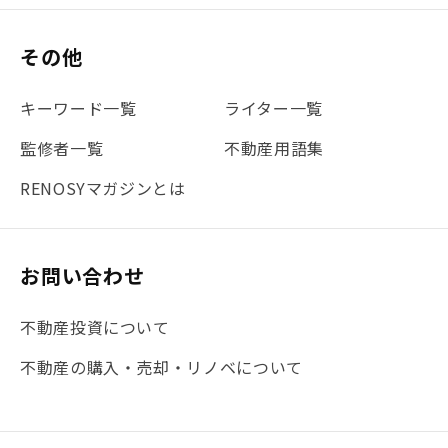
#保険
#賃貸管理
#東京
#ワンルーム
#利回り
その他
#不動産投資体験レポ
#FX
#JR山手線
#建物管理
#地震対策
#セミナー
#渋谷
#ふるさと納税
キーワード一覧
ライター一覧
#法人化
#クラウドファンディング
#JR京浜東北線
監修者一覧
不動産用語集
#まとめ
#融資
#目黒
#相続わかるラボ
#横浜
RENOSYマガジンとは
#大阪
#JR総武線
#東京メトロ日比谷線
#手数料
#マイナンバー
#PropTech特集
#港区
お問い合わせ
#海外不動産投資
#攻めのマンション管理
不動産投資について
#JR湘南新宿ライン
#池袋
#不動産投資の基本
不動産の購入・売却・リノベについて
#20代
#都営浅草線
#東急東横線
#東京メトロ有楽町線
#自己資金
#品川