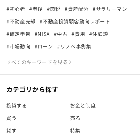
#初心者
#老後
#節税
#資産配分
#サラリーマン
#不動産売却
#不動産投資顧客動向レポート
#確定申告
#NISA
#中古
#費用
#体験談
#市場動向
#ローン
#リノベ事例集
#シミュレーション
#まちの住みやすさ発見！
すべてのキーワードを見る
#リフォーム
#iDeCo
#税理士中井の課税ルール解説
#理想の暮らし
カテゴリから探す
#金利
#経費
#相続
#不動産購入
#相続税
投資する
お金と制度
#REIT
#新型コロナ
#ETF
#固定資産税
買う
売る
#団体信用生命保険
#贈与税
#災害に備える
貸す
特集
#書類
#リスク分散
#リノシーチャンネル
#DIY