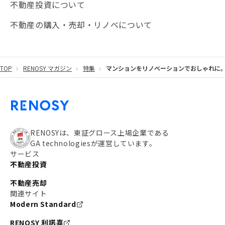
不動産投資について
#JR湘南新宿ライン
#池袋
#不動産投資の基本
不動産の購入・売却・リノベについて
#20代
#都営浅草線
#東急東横線
#東京メトロ有楽町線
#自己資金
#品川
TOP
RENOSY マガジン
特集
マンションをリノベーションでおしゃれに。
#都営大江戸線
#都営三田線
#不労所得
#アパート経営
#住人目線の街案内
#私の資産ポートフォリオ
#新宿
#わたしのリノベーションストーリー
#JR横須賀線
RENOSYは、東証グロース上場企業である
GA technologiesが運営しています。
#東京メトロ副都心線
#JR常磐線
サービス
不動産投資
#東京メトロ銀座線
#JR中央線
不動産売却
#東京メトロ半蔵門線
#江東区
#六本木
関連サイト
Modern Standard
#不動産投資の始め方
#エリア未来ナビ
#武蔵小杉
RENOSY 利諾喜