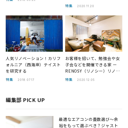
特集
2020.11.20
人気リノベーション！カリフ
お客様を招いて、勉強会や女
ォルニア（西海岸）テイスト
子会などを開催できる家 ー
を研究する
RENOSY（リノシー）リノベ
事例
特集
特集
2018.07.17
2020.12.05
編集部 PICK UP
最適なエアコンの畳数選び〜余
裕をもって選ぶべき？ジャスト