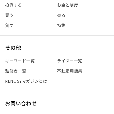
投資する
お金と制度
#REIT
#新型コロナ
#ETF
#固定資産税
買う
売る
#団体信用生命保険
#贈与税
#災害に備える
貸す
特集
#書類
#リスク分散
#リノシーチャンネル
#DIY
#保険
#賃貸管理
#東京
#ワンルーム
#利回り
その他
#不動産投資体験レポ
#FX
#JR山手線
#建物管理
#地震対策
#セミナー
#渋谷
#ふるさと納税
キーワード一覧
ライター一覧
#法人化
#クラウドファンディング
#JR京浜東北線
監修者一覧
不動産用語集
#まとめ
#融資
#目黒
#相続わかるラボ
#横浜
RENOSYマガジンとは
#大阪
#JR総武線
#東京メトロ日比谷線
#手数料
#マイナンバー
#PropTech特集
#港区
お問い合わせ
#海外不動産投資
#攻めのマンション管理