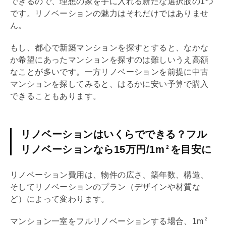
できるので、理想の家を手に入れる新たな選択肢の1つ
です。
リノベーション
の魅力はそれだけではありませ
ん。
もし、都心で新築マンションを探すとすると、なかな
か希望にあったマンションを探すのは難しいうえ高額
なことが多いです。一方
リノベーション
を前提に中古
マンションを探してみると、はるかに安い予算で購入
できることもあります。
リノベーションはいくらでできる？フル
リノベーションなら15万円/1m
を目安に
2
リノベーション
費用は、物件の広さ、
築年数
、構造、
そして
リノベーション
のプラン（デザインや材質な
ど）によって変わります。
マンション一室をフル
リノベーション
する場合、1m
2