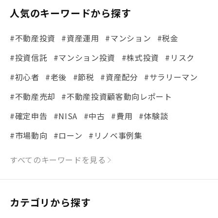
人気のキーワードから探す
#不動産投資
#資産運用
#マンション
#税金
#投資信託
#マンション投資
#株式投資
#リスク
#初心者
#老後
#節税
#資産配分
#サラリーマン
#不動産売却
#不動産投資顧客動向レポート
#確定申告
#NISA
#中古
#費用
#体験談
#市場動向
#ローン
#リノベ事例集
#シミュレーション
#まちの住みやすさ発見！
すべてのキーワードを見る
#リフォーム
#iDeCo
#税理士中井の課税ルール解説
#理想の暮らし
カテゴリから探す
#金利
#経費
#相続
#不動産購入
#相続税