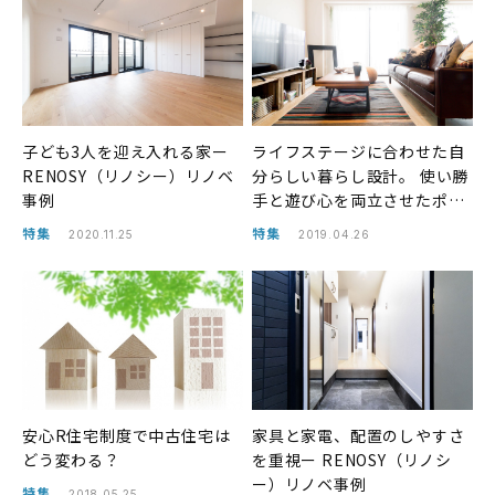
​​​​​​子ども3人を迎え入れる家ー
ライフステージに合わせた自
RENOSY（リノシー）リノベ
分らしい暮らし設計。 使い勝
事例
手と遊び心を両立させたポッ
プな住空間。ー RENOSY（リ
特集
特集
2020.11.25
2019.04.26
ノシー）リノベ事例
安心R住宅制度で中古住宅は
家具と家電、配置のしやすさ
どう変わる？
を重視ー RENOSY（リノシ
ー）リノベ事例
特集
2018.05.25