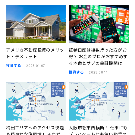
アメリカ不動産投資のメリッ
証券口座は複数持った方がお
ト・デメリット
得？ お金のプロがおすすめす
る本命とサブの金融機関はこ
投資する
2025.01.07
ちら
投資する
2023.08.14
梅田エリアへのアクセス快適
大阪市を東西横断！ 仕事にも
＆穏やかな住環境！ それが
プライベートにも使い勝手の