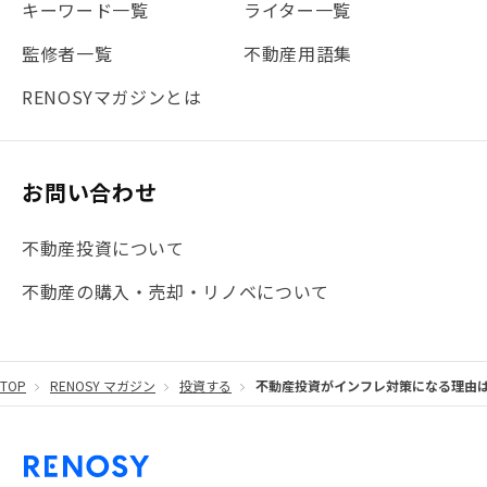
#地震対策
#セミナー
#渋谷
#ふるさと納税
キーワード一覧
ライター一覧
#法人化
#クラウドファンディング
#JR京浜東北線
監修者一覧
不動産用語集
#まとめ
#融資
#目黒
#相続わかるラボ
#横浜
RENOSYマガジンとは
#大阪
#JR総武線
#東京メトロ日比谷線
#手数料
#マイナンバー
#PropTech特集
#港区
お問い合わせ
#海外不動産投資
#攻めのマンション管理
不動産投資について
#JR湘南新宿ライン
#池袋
#不動産投資の基本
不動産の購入・売却・リノベについて
#20代
#都営浅草線
#東急東横線
#東京メトロ有楽町線
#自己資金
#品川
TOP
RENOSY マガジン
投資する
不動産投資がインフレ対策になる理由は
#都営大江戸線
#都営三田線
#不労所得
#アパート経営
#住人目線の街案内
#私の資産ポートフォリオ
#新宿