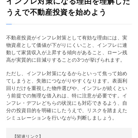
インフレ対策になる理由を理解した
うえで不動産投資を始めよう
不動産投資がインフレ対策として有効な理由には、
実
物資産
として価値が下がりにくいこと、インフレに連
動して家賃収入が上昇する傾向があること、ローン残
高が実質的に目減りすることの3つが挙げられます。
ただし、インフレ対策になるからといって焦って始め
てしまうと、失敗につながりやすくなります。表面
利
回り
だけを重視した物件選びや、インフレが続くとい
う前提での無理な借入れは、特に注意が必要です。イ
ンフレ・デフレどちらの状況にも対応できるよう、自
分の投資目的を明確にしたうえで、リスクを踏まえた
シミュレーションを行いながら判断しましょう。
【関連リンク】