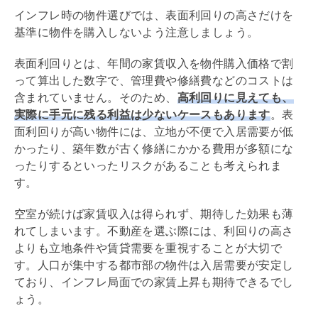
インフレ時の物件選びでは、表面
利回り
の高さだけを
基準に物件を購入しないよう注意しましょう。
表面
利回り
とは、年間の家賃収入を物件購入価格で割
って算出した数字で、
管理費
や修繕費などのコストは
含まれていません。そのため、
高
利回り
に見えても、
実際に手元に残る利益は少ないケースもあります
。表
面
利回り
が高い物件には、立地が不便で入居需要が低
かったり、
築年数
が古く修繕にかかる費用が多額にな
ったりするといったリスクがあることも考えられま
す。
空室が続けば家賃収入は得られず、期待した効果も薄
れてしまいます。不動産を選ぶ際には、
利回り
の高さ
よりも立地条件や賃貸需要を重視することが大切で
す。人口が集中する都市部の物件は入居需要が安定し
ており、インフレ局面での家賃上昇も期待できるでし
ょう。