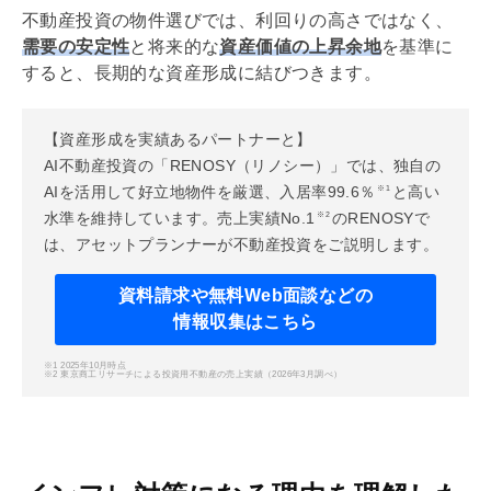
不動産投資の物件選びでは、
利回り
の高さではなく、
需要の安定性
と将来的な
資産価値の上昇余地
を基準に
すると、長期的な資産形成に結びつきます。
【資産形成を実績あるパートナーと】
AI不動産投資の「RENOSY（リノシー）」では、独自の
AIを活用して好立地物件を厳選、入居率99.6％
と高い
※1
水準を維持しています。売上実績No.1
のRENOSYで
※2
は、アセットプランナーが不動産投資をご説明します。
資料請求や無料Web面談などの
情報収集はこちら
※1 2025年10月時点
※2 東京商工リサーチによる投資用不動産の売上実績（2026年3月調べ）