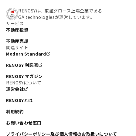
#わたしのリノベーションストーリー
#JR横須賀線
RENOSYは、東証グロース上場企業である
GA technologiesが運営しています。
#東京メトロ副都心線
#JR常磐線
サービス
不動産投資
#東京メトロ銀座線
#JR中央線
不動産売却
#東京メトロ半蔵門線
#江東区
#六本木
関連サイト
Modern Standard
#不動産投資の始め方
#エリア未来ナビ
#武蔵小杉
RENOSY 利諾喜
#リノベで家ができるまで
#東急目黒線
#JR埼京線
RENOSY マガジン
#日暮里・舎人ライナー
#京成本線
#日暮里
RENOSYについて
運営会社
#東京メトロ千代田線
#東武伊勢崎線
#赤坂
RENOSYとは
#錦糸町
#両国
#東京メトロ南北線
#宅建
利用規約
#大田区
#中央区
#RENOSYルームツアー
#品川区
お問い合わせ窓口
#川崎
#東急池上線
#JR南武線
プライバシーポリシー及び個人情報のお取扱いについて