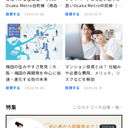
Osaka Metro谷町線（南森
良いOsaka Metro中央線（阿
町、天満橋、谷町四丁目、四
波座、本町、堺筋本町、谷町
投資する
投資する
2024.05.08
2024.05.17
天王寺前夕陽ヶ丘）の良さ｜
四丁目）｜まちの住みやすさ
まちの住みやすさ発見
発見
梅田の住みやすさ発見｜大
マンション投資とは？ 仕組み
阪・梅田の再開発を中心に加
や必要な費用、メリット、リ
速・進化する街の未来
スクなどを解説
投資する
投資する
2024.09.03
2025.05.01
特集
このカテゴリの記事一覧