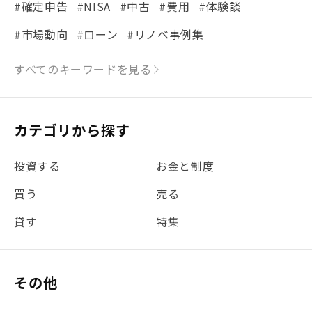
#確定申告
#NISA
#中古
#費用
#体験談
#市場動向
#ローン
#リノベ事例集
#シミュレーション
#まちの住みやすさ発見！
すべてのキーワードを見る
#リフォーム
#iDeCo
#税理士中井の課税ルール解説
#理想の暮らし
カテゴリから探す
#金利
#経費
#相続
#不動産購入
#相続税
投資する
お金と制度
#REIT
#新型コロナ
#ETF
#固定資産税
買う
売る
#団体信用生命保険
#贈与税
#災害に備える
貸す
特集
#書類
#リスク分散
#リノシーチャンネル
#DIY
#保険
#賃貸管理
#東京
#ワンルーム
#利回り
その他
#不動産投資体験レポ
#FX
#JR山手線
#建物管理