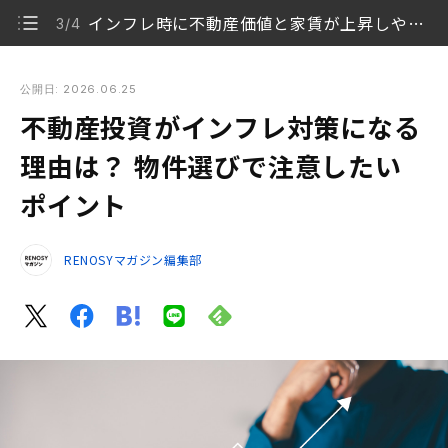
インフレ時に不動産価値と家賃が上昇しやすい物件は？
3/4
不動産投資がインフレ対策になる理由は？ 物件選びで注意した
いポイント
公開日: 2026.06.25
不動産投資がインフレ対策になる
不動産投資がインフレ対策になる3つの理由
1/4
理由は？ 物件選びで注意したい
インフレ時の物件選びで注意したいポイント
2/4
ポイント
インフレ時に不動産価値と家賃が上昇しやすい物件
3/4
は？
RENOSYマガジン編集部
インフレ対策になる理由を理解したうえで不動産投
4/4
資を始めよう