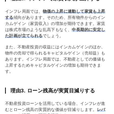
インフレ局面では、
物価の上昇に連動して家賃も上昇
する
傾向があります。そのため、所有物件からの
イン
カムゲイン
（家賃収入）の増加が期待できます。家賃
は株式市場のような乱高下もなく、
中長期的に安定し
た計画が立てられる
でしょう。
また、不動産投資の収益には
インカムゲイン
のほか、
物件の売却で得られる
キャピタルゲイン
（売却益）も
あります。インフレ局面では、不動産としての価値も
上昇するため
キャピタルゲイン
の増加も期待できま
す。
理由3. ローン残高が実質目減りする
不動産投資ローンを活用している場合、インフレが進
むとローン残高の実質的な価値が目減りします。
レバ