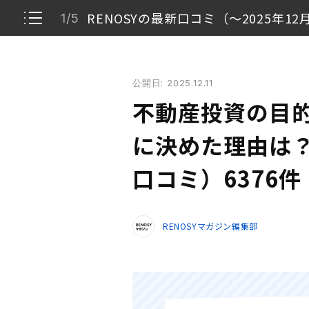
RENOSYの最新口コミ（〜2025年12
1/5
不動産投資の目的やRENOSY（リノシー）に決めた理由
公開日: 2025.12.11
RENOSYの最新口コミ（〜2025年12月）
1/5
不動産投資の目的
「RENOSYの評判・口コミ」とは
2/5
に決めた理由は？
不動産投資の目的（複数回答あり）
口コミ）6376件 
3/5
購入の決め手（複数回答あり）
4/5
RENOSYマガジン編集部
口コミは毎日更新しています
5/5