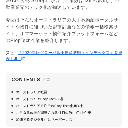
2013年から2019年にかけて企業数は428％増加し、不
動産業界のテック化が加速しています。
今回はそんなオーストラリアの大手不動産ポータルサ
イトや物件に紐づいた
都市計画
などの情報一括検索サ
イト、オフマーケット物件紹介プラットフォームなど
のPropTech企業を紹介します。
参照：
「2020年版グローバル不動産透明度インデックス」を発
表｜JLL
CONTENTS
目次
オーストラリア概要
​​オーストラリアPropTech市場
オーストラリアで注目のPropTech企業3社
さらなる成長が期待される注目のPropTech企業
加速するデジタル化とペーパーレス