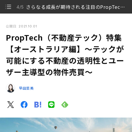
さらなる成長が期待される注目のPropTech企業
4/5
PropTech（不動産テック）特集【オーストラリア編】〜テッ
クが可能にする不動産の透明性とユーザー主導型の物件売買〜
公開日: 2021.10.01
PropTech（不動産テック）特集
オーストラリア概要
1/5
【オーストラリア編】〜テックが
​​オーストラリアPropTech市場
2/5
可能にする不動産の透明性とユー
オーストラリアで注目のPropTech企業3社
3/5
ザー主導型の物件売買〜
さらなる成長が期待される注目のPropTech企業
4/5
早田菜美
加速するデジタル化とペーパーレス
5/5