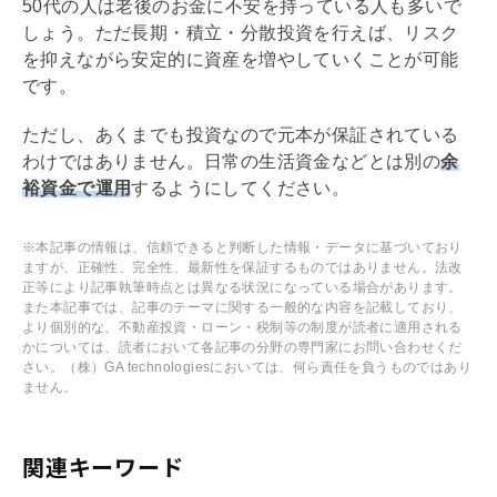
50代の人は老後のお金に不安を持っている人も多いで
しょう。ただ長期・積立・分散投資を行えば、リスク
を抑えながら安定的に資産を増やしていくことが可能
です。
ただし、あくまでも投資なので元本が保証されている
わけではありません。日常の生活資金などとは別の
余
裕資金で運用
するようにしてください。
※本記事の情報は、信頼できると判断した情報・データに基づいており
ますが、正確性、完全性、最新性を保証するものではありません。法改
正等により記事執筆時点とは異なる状況になっている場合があります。
また本記事では、記事のテーマに関する一般的な内容を記載しており、
より個別的な、不動産投資・ローン・税制等の制度が読者に適用される
かについては、読者において各記事の分野の専門家にお問い合わせくだ
さい。（株）GA technologiesにおいては、何ら責任を負うものではあり
ません。
関連キーワード