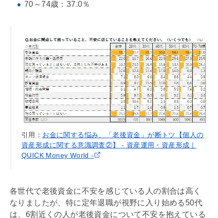
70～74歳：37.0％
引用：
お金に関する悩み、「老後資金」が断トツ【個人の
資産形成に関する意識調査②】 - 資産運用・資産形成｜
QUICK Money World -
各世代で老後資金に不安を感じている人の割合は高く
なりましたが、特に定年退職が視野に入り始める50代
は、6割近くの人が老後資金について不安を抱えている