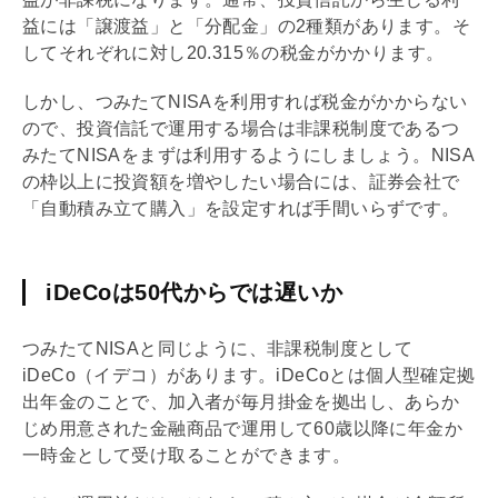
益には「譲渡益」と「分配金」の2種類があります。そ
してそれぞれに対し20.315％の税金がかかります。
しかし、つみたて
NISA
を利用すれば税金がかからない
ので、投資信託で運用する場合は非課税制度であるつ
みたて
NISA
をまずは利用するようにしましょう。
NISA
の枠以上に投資額を増やしたい場合には、証券会社で
「自動積み立て購入」を設定すれば手間いらずです。
iDeCoは50代からでは遅いか
つみたて
NISA
と同じように、非課税制度として
iDeCo
（イデコ）があります。
iDeCo
とは個人型確定拠
出年金のことで、加入者が毎月掛金を拠出し、あらか
じめ用意された金融商品で運用して60歳以降に年金か
一時金として受け取ることができます。