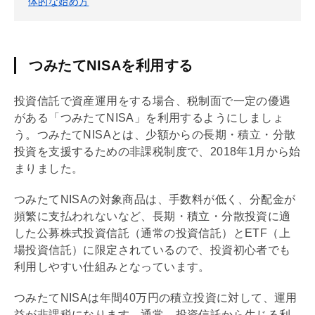
体的な始め方
つみたてNISAを利用する
投資信託で資産運用をする場合、税制面で一定の優遇
がある「つみたて
NISA
」を利用するようにしましょ
う。つみたて
NISA
とは、少額からの長期・積立・分散
投資を支援するための非課税制度で、2018年1月から始
まりました。
つみたて
NISA
の対象商品は、手数料が低く、分配金が
頻繁に支払われないなど、長期・積立・分散投資に適
した公募株式投資信託（通常の投資信託）とETF（上
場投資信託）に限定されているので、投資初心者でも
利用しやすい仕組みとなっています。
つみたて
NISA
は年間40万円の積立投資に対して、運用
益が非課税になります。通常、投資信託から生じる利