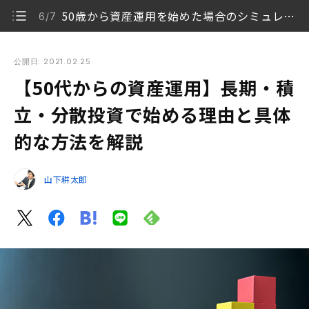
50歳から資産運用を始めた場合のシミュレーション
6/7
【50代からの資産運用】長期・積立・分散投資で始める理由と
具体的な方法を解説
公開日: 2021.02.25
【50代からの資産運用】長期・積
50代のお金に関する悩みは「老後資金」が最多
1/7
立・分散投資で始める理由と具体
50代の金融資産保有額はどのぐらい？
2/7
的な方法を解説
50代からでも資産運用を始め、投資を続ける
3/7
山下耕太郎
投資の基本は長期・積立・分散投資
4/7
人生100年時代を迎え、50代でも長期での運用を心が
5/7
ける
50歳から資産運用を始めた場合のシミュレーション
6/7
50代でも投資の基本は長期・積立・分散
7/7