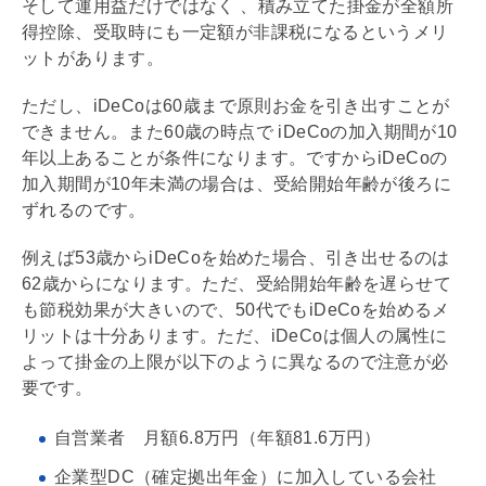
そして運用益だけではなく 、積み立てた掛金が全額所
得控除、受取時にも一定額が非課税になるというメリ
ットがあります。
ただし、
iDeCo
は60歳まで原則お金を引き出すことが
できません。また60歳の時点で
iDeCo
の加入期間が10
年以上あることが条件になります。ですから
iDeCo
の
加入期間が10年未満の場合は、受給開始年齢が後ろに
ずれるのです。
例えば53歳から
iDeCo
を始めた場合、引き出せるのは
62歳からになります。ただ、受給開始年齢を遅らせて
も節税効果が大きいので、50代でも
iDeCo
を始めるメ
リットは十分あります。ただ、
iDeCo
は個人の属性に
よって掛金の上限が以下のように異なるので注意が必
要です。
自営業者 月額6.8万円（年額81.6万円）
企業型DC（確定拠出年金）に加入している会社