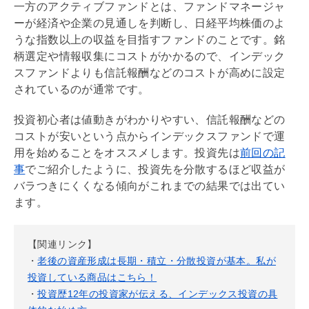
一方のアクティブファンドとは、ファンドマネージャ
ーが経済や企業の見通しを判断し、日経平均株価のよ
うな指数以上の収益を目指すファンドのことです。銘
柄選定や情報収集にコストがかかるので、インデック
スファンドよりも信託報酬などのコストが高めに設定
されているのが通常です。
投資初心者は値動きがわかりやすい、信託報酬などの
コストが安いという点からインデックスファンドで運
用を始めることをオススメします。投資先は
前回の記
事
でご紹介したように、投資先を分散するほど収益が
バラつきにくくなる傾向がこれまでの結果では出てい
ます。
【関連リンク】
・
老後の資産形成は長期・積立・分散投資が基本。私が
投資している商品はこちら！
・
投資歴12年の投資家が伝える、インデックス投資の具