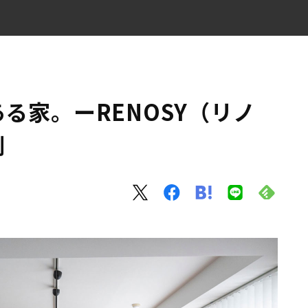
ノベ事例
る家。ーRENOSY（リノ
例