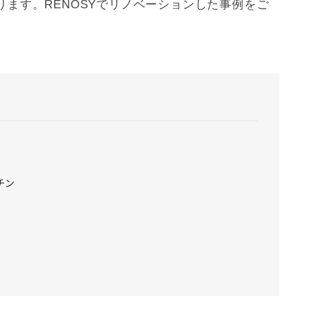
ます。RENOSYで
リノベーション
した事例をご
チン