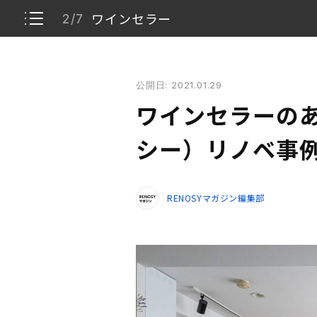
ワインセラー
2/7
ワインセラーのある家。ーRENOSY（リノシー）リ
公開日: 2021.01.29
黒くて四角い箱
1/7
ワインセラーのあ
ワインセラー
2/7
シー）リノベ事
リビング・ダイニング・キッチン
3/7
RENOSYマガジン編集部
寝室
4/7
サニタリー
5/7
物件情報
6/7
間取り
7/7