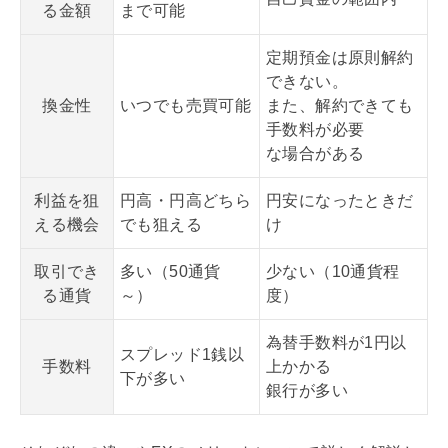
る金額
まで可能
定期預金は原則解約
できない。
換金性
いつでも売買可能
また、解約できても
手数料が必要
な場合がある
利益を狙
円高・円高どちら
円安になったときだ
える機会
でも狙える
け
取引でき
多い（50通貨
少ない（10通貨程
る通貨
～）
度）
為替手数料が1円以
スプレッド1銭以
手数料
上かかる
下が多い
銀行が多い