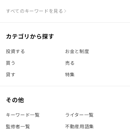
#シミュレーション
#まちの住みやすさ発見！
すべてのキーワードを見る
#リフォーム
#iDeCo
#税理士中井の課税ルール解説
#理想の暮らし
カテゴリから探す
#金利
#経費
#相続
#不動産購入
#相続税
投資する
お金と制度
#REIT
#新型コロナ
#ETF
#固定資産税
買う
売る
#団体信用生命保険
#贈与税
#災害に備える
貸す
特集
#書類
#リスク分散
#リノシーチャンネル
#DIY
#保険
#賃貸管理
#東京
#ワンルーム
#利回り
その他
#不動産投資体験レポ
#FX
#JR山手線
#建物管理
#地震対策
#セミナー
#渋谷
#ふるさと納税
キーワード一覧
ライター一覧
#法人化
#クラウドファンディング
#JR京浜東北線
監修者一覧
不動産用語集