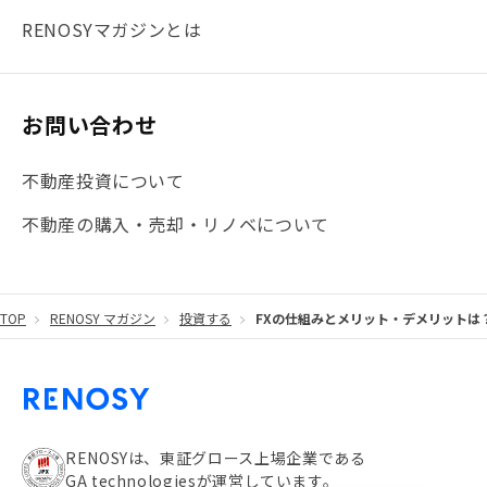
#まとめ
#融資
#目黒
#相続わかるラボ
#横浜
RENOSYマガジンとは
#大阪
#JR総武線
#東京メトロ日比谷線
#手数料
#マイナンバー
#PropTech特集
#港区
お問い合わせ
#海外不動産投資
#攻めのマンション管理
不動産投資について
#JR湘南新宿ライン
#池袋
#不動産投資の基本
不動産の購入・売却・リノベについて
#20代
#都営浅草線
#東急東横線
#東京メトロ有楽町線
#自己資金
#品川
TOP
RENOSY マガジン
投資する
FXの仕組みとメリット・デメリットは
#都営大江戸線
#都営三田線
#不労所得
#アパート経営
#住人目線の街案内
#私の資産ポートフォリオ
#新宿
#わたしのリノベーションストーリー
#JR横須賀線
RENOSYは、東証グロース上場企業である
GA technologiesが運営しています。