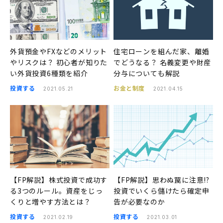
外貨預金やFXなどのメリット
住宅ローンを組んだ家、離婚
やリスクは？ 初心者が知りた
でどうなる？ 名義変更や財産
い外貨投資6種類を紹介
分与についても解説
投資する
お金と制度
2021.05.21
2021.04.15
【FP解説】株式投資で成功す
【FP解説】思わぬ罠に注意!?
る3つのルール。資産をじっ
投資でいくら儲けたら確定申
くりと増やす方法とは？
告が必要なのか
投資する
投資する
2021.02.19
2021.03.01