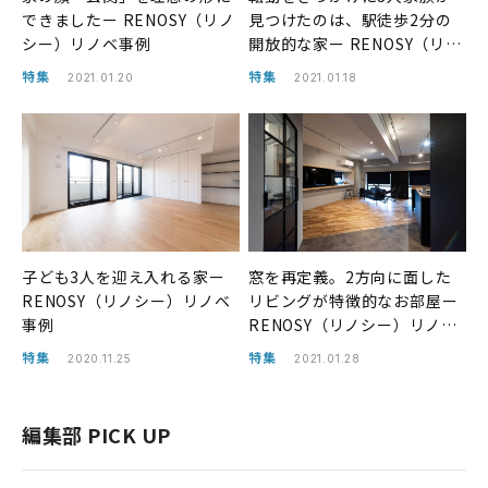
できましたー RENOSY（リノ
見つけたのは、駅徒歩2分の
シー）リノベ事例
開放的な家ー RENOSY（リノ
シー）リノベ事例
特集
特集
2021.01.20
2021.01.18
​​​​​​子ども3人を迎え入れる家ー
窓を再定義。2方向に面した
RENOSY（リノシー）リノベ
リビングが特徴的なお部屋ー
事例
RENOSY（リノシー）リノベ
事例
特集
特集
2020.11.25
2021.01.28
編集部 PICK UP