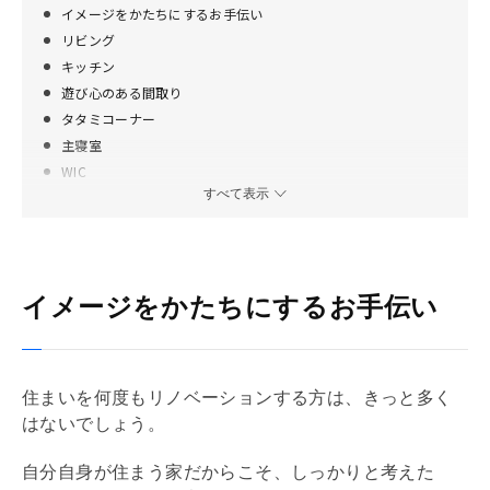
イメージをかたちにするお手伝い
リビング
キッチン
遊び心のある間取り
タタミコーナー
主寝室
WIC
すべて表示
サニタリールーム
アトリエ
かたちになっていく、たのしみ
物件情報
イメージをかたちにするお手伝い
間取り
住まいを何度も
リノベーション
する方は、きっと多く
はないでしょう。
自分自身が住まう家だからこそ、しっかりと考えた