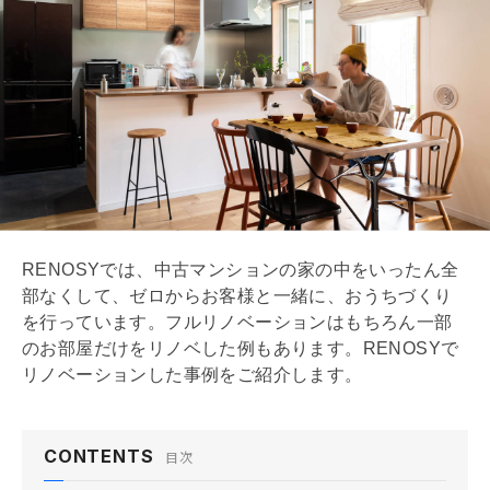
サニタリールーム
8/12
アトリエ
9/12
かたちになっていく、たのしみ
10/12
物件情報
11/12
間取り
12/12
RENOSYでは、中古マンションの家の中をいったん全
部なくして、ゼロからお客様と一緒に、おうちづくり
を行っています。フル
リノベーション
はもちろん一部
のお部屋だけをリノベした例もあります。RENOSYで
リノベーション
した事例をご紹介します。
CONTENTS
目次