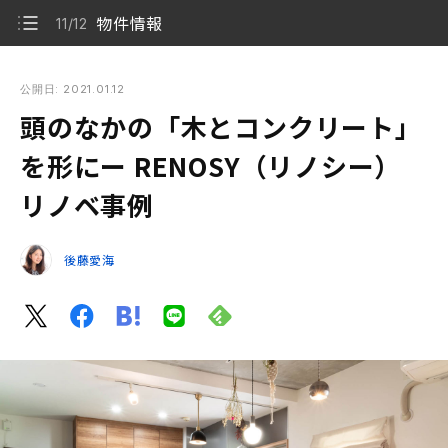
物件情報
11/12
頭のなかの「木とコンクリート」を形にー RENOSY（リノシ
ー）リノベ事例
公開日: 2021.01.12
頭のなかの「木とコンクリート」
イメージをかたちにするお手伝い
1/12
を形にー RENOSY（リノシー）
リビング
2/12
リノベ事例
キッチン
3/12
後藤愛海
遊び心のある間取り
4/12
タタミコーナー
5/12
主寝室
6/12
WIC
7/12