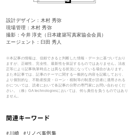
設計デザイン：木村 秀弥
現場管理：木村 秀弥
撮影：今井 淳史（日本建築写真家協会会員）
エージェント：臼田 秀人
※本記事の情報は、信頼できると判断した情報・データに基づいており
ますが、正確性、完全性、最新性を保証するものではありません。法改
正等により記事執筆時点とは異なる状況になっている場合があります。
また本記事では、記事のテーマに関する一般的な内容を記載しており、
より個別的な、不動産投資・ローン・税制等の制度が読者に適用される
かについては、読者において各記事の分野の専門家にお問い合わせくだ
さい。（株）GA technologiesにおいては、何ら責任を負うものではあり
ません。
関連キーワード
#川崎
#リノベ事例集