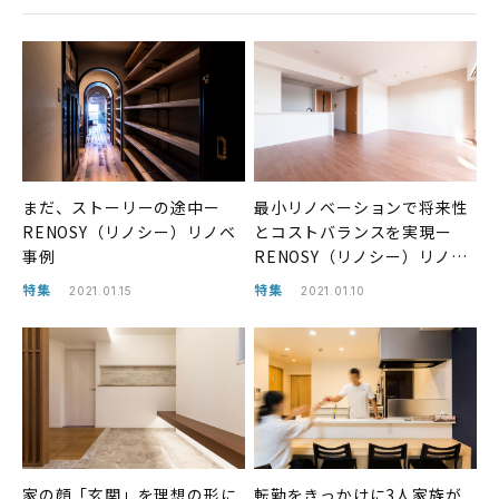
まだ、ストーリーの途中ー
最小リノベーションで将来性
RENOSY（リノシー）リノベ
とコストバランスを実現ー
事例
RENOSY（リノシー）リノベ
事例
特集
特集
2021.01.15
2021.01.10
家の顔「玄関」を理想の形に
転勤をきっかけに3人家族が