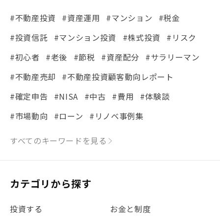
#不動産投資
#資産運用
#マンション
#税金
#投資信託
#マンション投資
#株式投資
#リスク
#初心者
#老後
#節税
#資産配分
#サラリーマン
#不動産売却
#不動産投資顧客動向レポート
#確定申告
#NISA
#中古
#費用
#体験談
#市場動向
#ローン
#リノベ事例集
#シミュレーション
#まちの住みやすさ発見！
すべてのキーワードを見る
#リフォーム
#iDeCo
#税理士中井の課税ルール解説
#理想の暮らし
カテゴリから探す
#金利
#経費
#相続
#不動産購入
#相続税
投資する
お金と制度
#REIT
#新型コロナ
#ETF
#固定資産税