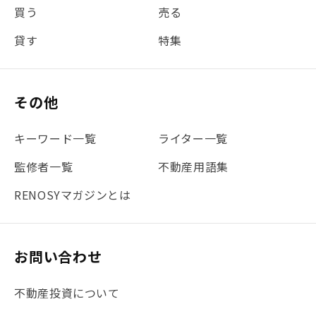
買う
売る
#団体信用生命保険
#贈与税
#災害に備える
貸す
特集
#書類
#リスク分散
#リノシーチャンネル
#DIY
#保険
#賃貸管理
#東京
#ワンルーム
#利回り
その他
#不動産投資体験レポ
#FX
#JR山手線
#建物管理
#地震対策
#セミナー
#渋谷
#ふるさと納税
キーワード一覧
ライター一覧
#法人化
#クラウドファンディング
#JR京浜東北線
監修者一覧
不動産用語集
#まとめ
#融資
#目黒
#相続わかるラボ
#横浜
RENOSYマガジンとは
#大阪
#JR総武線
#東京メトロ日比谷線
#手数料
#マイナンバー
#PropTech特集
#港区
お問い合わせ
#海外不動産投資
#攻めのマンション管理
不動産投資について
#JR湘南新宿ライン
#池袋
#不動産投資の基本