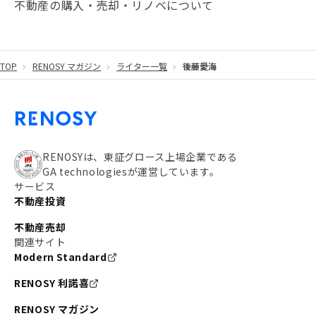
不動産の購入・売却・リノベについて
#20代
#都営浅草線
#東急東横線
#東京メトロ有楽町線
#自己資金
#品川
TOP
RENOSY マガジン
ライター一覧
後藤愛海
#都営大江戸線
#都営三田線
#不労所得
#アパート経営
#住人目線の街案内
#私の資産ポートフォリオ
#新宿
#わたしのリノベーションストーリー
#JR横須賀線
RENOSYは、東証グロース上場企業である
GA technologiesが運営しています。
#東京メトロ副都心線
#JR常磐線
サービス
不動産投資
#東京メトロ銀座線
#JR中央線
不動産売却
#東京メトロ半蔵門線
#江東区
#六本木
関連サイト
Modern Standard
#不動産投資の始め方
#エリア未来ナビ
#武蔵小杉
RENOSY 利諾喜
#リノベで家ができるまで
#東急目黒線
#JR埼京線
RENOSY マガジン