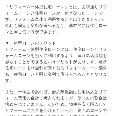
「
リフォーム
一体型
住宅ローン
」とは、文字通り
リフ
ォームローン
と
住宅ローン
が一体となったローンで
す。
リフォーム
単体で利用することはできませんが、
金利も固定と変動が選べるなど、基本的には
住宅ロー
ン
と同じ使い方ができます。
▼一体型ローンのメリット
リフォーム
一体型
住宅ローン
には、
住宅ローン
と
リフ
ォームローン
を別々に利用するより、毎月の返済額を
減らすことができるというメリットがあります。通常
住宅ローン
より金利が高くなる
リフォームローン
部分
も、
住宅ローン
と同じ金利で借りられることとなりま
す。
また、一体型であれば、借入限度額は住宅購入と
リフ
ォーム
費用の合計で考えられますが、使い方の割合は
決められていません。そのため、物件を安く購入して
リフォーム
にお金をかけるといった、別々のローンで