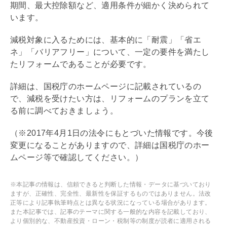
期間、最大控除額など、適用条件が細かく決められて
います。
減税対象に入るためには、基本的に「
耐震
」「省エ
ネ」「バリアフリー」について、一定の要件を満たし
た
リフォーム
であることが必要です。
詳細は、国税庁のホームページに記載されているの
で、減税を受けたい方は、
リフォーム
のプランを立て
る前に調べておきましょう。
（※2017年4月1日の法令にもとづいた情報です。今後
変更になることがありますので、詳細は国税庁のホー
ムページ等で確認してください。）
※本記事の情報は、信頼できると判断した情報・データに基づいており
ますが、正確性、完全性、最新性を保証するものではありません。法改
正等により記事執筆時点とは異なる状況になっている場合があります。
また本記事では、記事のテーマに関する一般的な内容を記載しており、
より個別的な、不動産投資・ローン・税制等の制度が読者に適用される