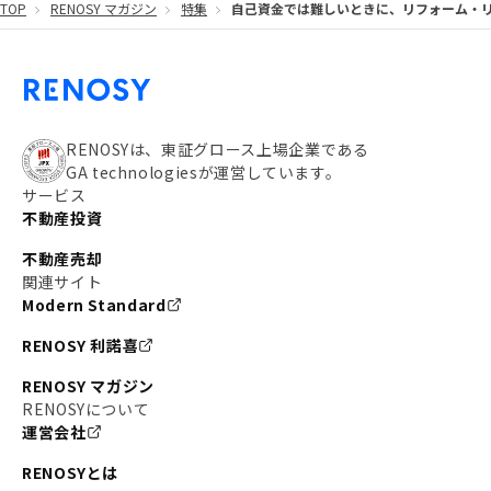
TOP
RENOSY マガジン
特集
自己資金では難しいときに、リフォーム・
#都営大江戸線
#都営三田線
#不労所得
#アパート経営
#住人目線の街案内
#私の資産ポートフォリオ
#新宿
#わたしのリノベーションストーリー
#JR横須賀線
RENOSYは、東証グロース上場企業である
GA technologiesが運営しています。
#東京メトロ副都心線
#JR常磐線
サービス
不動産投資
#東京メトロ銀座線
#JR中央線
不動産売却
#東京メトロ半蔵門線
#江東区
#六本木
関連サイト
Modern Standard
#不動産投資の始め方
#エリア未来ナビ
#武蔵小杉
RENOSY 利諾喜
#リノベで家ができるまで
#東急目黒線
#JR埼京線
RENOSY マガジン
#日暮里・舎人ライナー
#京成本線
#日暮里
RENOSYについて
運営会社
#東京メトロ千代田線
#東武伊勢崎線
#赤坂
RENOSYとは