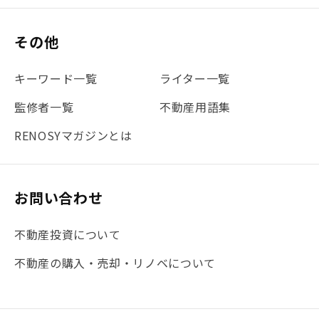
#保険
#賃貸管理
#東京
#ワンルーム
#利回り
その他
#不動産投資体験レポ
#FX
#JR山手線
#建物管理
#地震対策
#セミナー
#渋谷
#ふるさと納税
キーワード一覧
ライター一覧
#法人化
#クラウドファンディング
#JR京浜東北線
監修者一覧
不動産用語集
#まとめ
#融資
#目黒
#相続わかるラボ
#横浜
RENOSYマガジンとは
#大阪
#JR総武線
#東京メトロ日比谷線
#手数料
#マイナンバー
#PropTech特集
#港区
お問い合わせ
#海外不動産投資
#攻めのマンション管理
不動産投資について
#JR湘南新宿ライン
#池袋
#不動産投資の基本
不動産の購入・売却・リノベについて
#20代
#都営浅草線
#東急東横線
#東京メトロ有楽町線
#自己資金
#品川