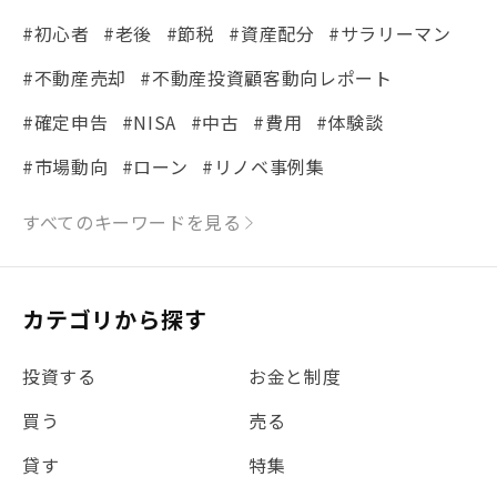
#初心者
#老後
#節税
#資産配分
#サラリーマン
#不動産売却
#不動産投資顧客動向レポート
#確定申告
#NISA
#中古
#費用
#体験談
#市場動向
#ローン
#リノベ事例集
#シミュレーション
#まちの住みやすさ発見！
すべてのキーワードを見る
#リフォーム
#iDeCo
#税理士中井の課税ルール解説
#理想の暮らし
カテゴリから探す
#金利
#経費
#相続
#不動産購入
#相続税
投資する
お金と制度
#REIT
#新型コロナ
#ETF
#固定資産税
買う
売る
#団体信用生命保険
#贈与税
#災害に備える
貸す
特集
#書類
#リスク分散
#リノシーチャンネル
#DIY