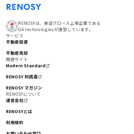
#私の資産ポートフォリオ
#新宿
#わたしのリノベーションストーリー
#JR横須賀線
RENOSYは、東証グロース上場企業である
GA technologiesが運営しています。
#東京メトロ副都心線
#JR常磐線
サービス
不動産投資
#東京メトロ銀座線
#JR中央線
不動産売却
#東京メトロ半蔵門線
#江東区
#六本木
関連サイト
Modern Standard
#不動産投資の始め方
#エリア未来ナビ
#武蔵小杉
RENOSY 利諾喜
#リノベで家ができるまで
#東急目黒線
#JR埼京線
RENOSY マガジン
#日暮里・舎人ライナー
#京成本線
#日暮里
RENOSYについて
運営会社
#東京メトロ千代田線
#東武伊勢崎線
#赤坂
RENOSYとは
#錦糸町
#両国
#東京メトロ南北線
#宅建
利用規約
#大田区
#中央区
#RENOSYルームツアー
#品川区
お問い合わせ窓口