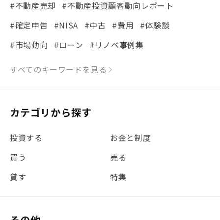
#不動産売却
#不動産投資顧客動向レポート
#確定申告
#NISA
#中古
#費用
#体験談
#市場動向
#ローン
#リノベ事例集
#シミュレーション
#まちの住みやすさ発見！
すべてのキーワードを見る
#リフォーム
#iDeCo
#税理士中井の課税ルール解説
#理想の暮らし
カテゴリから探す
#金利
#経費
#相続
#不動産購入
#相続税
投資する
お金と制度
#REIT
#新型コロナ
#ETF
#固定資産税
買う
売る
#団体信用生命保険
#贈与税
#災害に備える
貸す
特集
#書類
#リスク分散
#リノシーチャンネル
#DIY
#保険
#賃貸管理
#東京
#ワンルーム
#利回り
その他