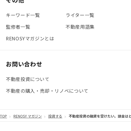
#不動産投資体験レポ
#FX
#JR山手線
#建物管理
#地震対策
#セミナー
#渋谷
#ふるさと納税
キーワード一覧
ライター一覧
#法人化
#クラウドファンディング
#JR京浜東北線
監修者一覧
不動産用語集
#まとめ
#融資
#目黒
#相続わかるラボ
#横浜
RENOSYマガジンとは
#大阪
#JR総武線
#東京メトロ日比谷線
#手数料
#マイナンバー
#PropTech特集
#港区
お問い合わせ
#海外不動産投資
#攻めのマンション管理
不動産投資について
#JR湘南新宿ライン
#池袋
#不動産投資の基本
不動産の購入・売却・リノベについて
#20代
#都営浅草線
#東急東横線
#東京メトロ有楽町線
#自己資金
#品川
TOP
RENOSY マガジン
投資する
不動産投資の融資を受けたい。頭金は
#都営大江戸線
#都営三田線
#不労所得
#アパート経営
#住人目線の街案内