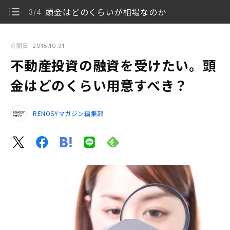
頭金はどのくらいが相場なのか
3/4
不動産投資の融資を受けたい。頭金はどのくらい用意すべき？
公開日: 2018.10.31
不動産投資の融資を受けたい。頭
不動産投資ローンの借入額や審査基準
1/4
金はどのくらい用意すべき？
フルローンのメリット・デメリット
2/4
RENOSYマガジン編集部
頭金はどのくらいが相場なのか
3/4
まとめ
4/4