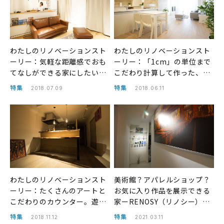
わたしのリノベーションスト
わたしのリノベーションスト
ーリー：気軽な距離感でおも
ーリー：「1cm」の単位まで
てなしができる家にしたい。
こだわり計算して作った、収
フィナンシャルプラン アドバ
納上手なファッショニスタさ
特集
特集
2018.07.09
2018.06.11
イザーさんの部屋
んの部屋
わたしのリノベーションスト
美術館？アパレルショップ？
ーリー：たくさんのアートと
お気に入り作品を展示できる
こだわりのカウンター。遊び
家ーRENOSY（リノシー）リ
心溢れる大人の趣味を楽しむ
ノベ事例
特集
特集
2018.11.12
2021.03.11
部屋