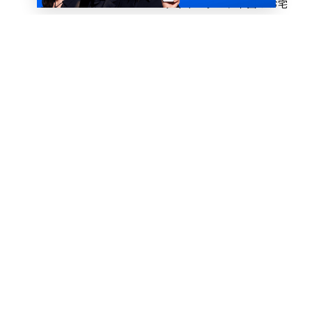
コーディネーター、牟田のお宅
拝見
成約者の投資経験割合が前年比
10pt上昇。RENOSY（リノシ
ー） 不動産投資アニュアルレポ
ート2021年
リノベーションの費用はどのく
らい必要？目安と事例を紹介
台風や地震から住宅を守ろう！
自分で出来る自然災害対策を解
説！