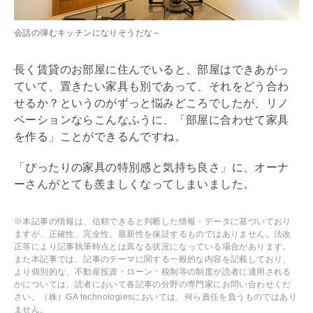
会話の弾むキッチンになりそうだな～
長く賃貸のお部屋に住んでいると、部屋はできあがっ
ていて、置きたい家具も別であって、それをどう合わ
せるか？というのがずっと悩みどころでしたが、
リノ
ベーション
ならこんなふうに、「部屋に合わせて家具
を作る」ことができるんですね。
「ぴったりの家具の特別感と気持ち良さ」に、オーナ
ーさんがとても羨ましくなってしまいました。
※本記事の情報は、信頼できると判断した情報・データに基づいており
ますが、正確性、完全性、最新性を保証するものではありません。法改
正等により記事執筆時点とは異なる状況になっている場合があります。
また本記事では、記事のテーマに関する一般的な内容を記載しており、
より個別的な、不動産投資・ローン・税制等の制度が読者に適用される
かについては、読者において各記事の分野の専門家にお問い合わせくだ
さい。（株）GA technologiesにおいては、何ら責任を負うものではあり
ません。