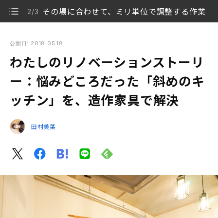
その場に合わせて、ミリ単位で調整する作業
2/3
わたしのリノベーションストーリー：悩みどころだった「斜め
のキッチン」を、造作家具で解決
公開日: 2018.05.18
わたしのリノベーションストーリ
変わった形の部屋は、デッドスペースが生まれがち
1/3
ー：悩みどころだった「斜めのキ
その場に合わせて、ミリ単位で調整する作業
2/3
ッチン」を、造作家具で解決
「ぴったり」の気持ち良さと、特別感
3/3
田村美葉