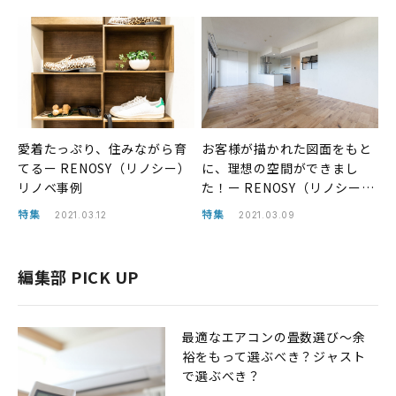
愛着たっぷり、住みながら育
お客様が描かれた図面をもと
てるー RENOSY（リノシー）
に、理想の空間ができまし
リノベ事例
た！ー RENOSY（リノシー）
リノベ事例
特集
特集
2021.03.12
2021.03.09
編集部 PICK UP
最適なエアコンの畳数選び〜余
裕をもって選ぶべき？ジャスト
で選ぶべき？