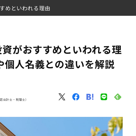
すめといわれる理由
メリットや個人名義との違いを解説
われる理由
投資がおすすめといわれる理
らを選ぶ？
や個人名義との違いを解説
ポイント
始めよう
g 公認会計士・税理士）