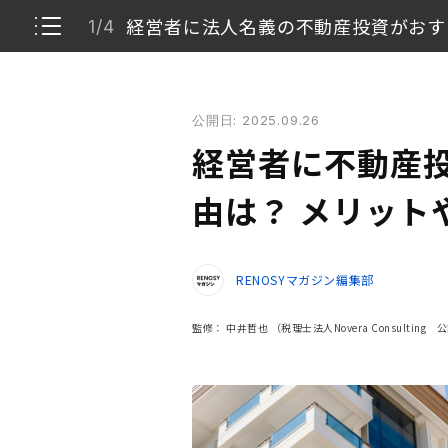
経営者に法人名義の不動産投資がおす
1/4
経営者に不動産投資がおすすめといわれる理由は？ 
公開日: 2025.09.26
経営者に法人名義の不動産投資がおすすめとい
1/4
経営者に不動産
経営者の不動産投資、法人名義・個人名義どち
2/4
由は？ メリット
経営者が不動産投資を事業として始めるときの
3/4
RENOSYマガジン編集部
経営者は事業設計に注意しながら不動産投資を
4/4
監修：
中井哲也
（税理士法人Novera Consultin