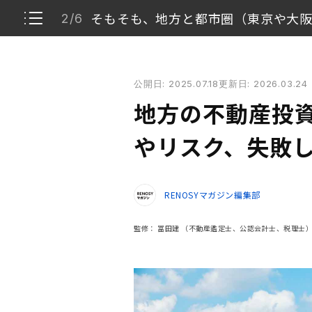
そもそも、地方と都市圏（東京や大
2/6
地方の不動産投資で大切なこと！ メリットやリスク
公開日: 2025.07.18
更新日: 2026.03.24
地方で不動産投資はできる？
1/6
地方の不動産投資
そもそも、地方と都市圏（東京や大阪など）で
2/6
やリスク、失敗
地方で不動産投資を始めるメリット
3/6
RENOSYマガジン編集部
地方の不動産投資を検討する際のポイント
4/6
監修：
冨田建
（不動産鑑定士、公認会計士、税理士
地方で不動産投資を始めるデメリットやリスク
5/6
地方の特徴を理解して不動産投資を始めよう
6/6