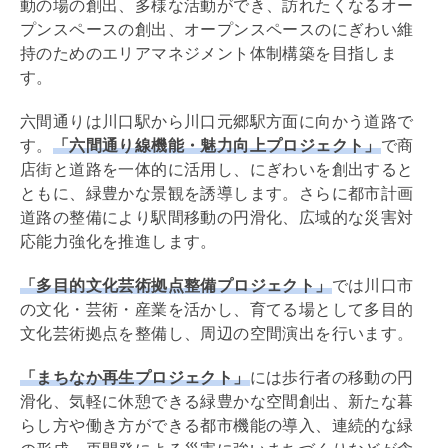
動の場の創出、多様な活動ができ、訪れたくなるオー
プンスペースの創出、オープンスペースのにぎわい維
持のためのエリアマネジメント体制構築を目指しま
す。
六間通りは川口駅から川口元郷駅方面に向かう道路で
す。
「六間通り線機能・魅力向上プロジェクト」
で商
店街と道路を一体的に活用し、にぎわいを創出すると
ともに、緑豊かな景観を誘導します。さらに
都市計画
道路の整備により駅間移動の円滑化、広域的な災害対
応能力強化を推進します。
「多目的文化芸術拠点整備プロジェクト」
では川口市
の文化・芸術・産業を活かし、育てる場として多目的
文化芸術拠点を整備し、周辺の空間演出を行います。
「まちなか再生プロジェクト」
には歩行者の移動の円
滑化、気軽に休憩できる緑豊かな空間創出、新たな暮
らし方や働き方ができる都市機能の導入、連続的な緑