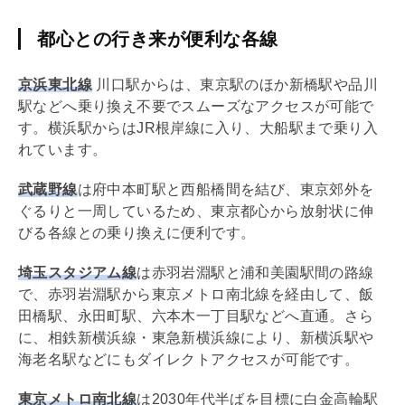
都心との行き来が便利な各線
京浜東北線
川口駅からは、東京駅のほか新橋駅や品川
駅などへ乗り換え不要でスムーズなアクセスが可能で
す。横浜駅からはJR根岸線に入り、大船駅まで乗り入
れています。
武蔵野線
は府中本町駅と西船橋間を結び、東京郊外を
ぐるりと一周しているため、東京都心から放射状に伸
びる各線との乗り換えに便利です。
埼玉スタジアム線
は赤羽岩淵駅と浦和美園駅間の路線
で、赤羽岩淵駅から東京メトロ南北線を経由して、飯
田橋駅、永田町駅、六本木一丁目駅などへ直通。さら
に、相鉄新横浜線・東急新横浜線により、新横浜駅や
海老名駅などにもダイレクトアクセスが可能です。
東京メトロ南北線
は2030年代半ばを目標に白金高輪駅