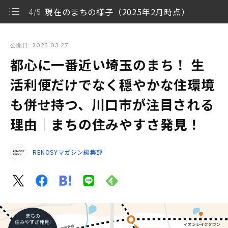
現在のまちの様子（2025年2月時点）
4/5
都心に一番近い埼玉のまち！ 生活利便だけでなく穏やかな住環
境も併せ持つ、川口市が注目される理由｜まちの住みやすさ発
公開日: 2025.03.27
見！
都心に一番近い埼玉のまち！ 生
川口市内から3路線を利用可能
1/5
活利便だけでなく穏やかな住環境
も併せ持つ、川口市が注目される
川口エリアの開発情報
2/5
理由｜まちの住みやすさ発見！
川口エリアの基本情報
3/5
現在のまちの様子（2025年2月時点）
4/5
RENOSYマガジン編集部
生活利便と自然、文化のバランスが取れたまち
5/5