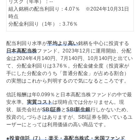
リスク（年率）：--
組入銘柄の配当利回り：4.07％ ※2024年10月31日
時点
分配金利回り（1年）：3.76％
配当
利回り
水準が
平均より高い
銘柄を中心に投資する
日本高配当株
ファンド。2023年12月に運用開始、分配
金は2024年4月140円、7月140円、10月140円と出てい
て、分配金
利回り
は3.76％。分配金健全度（投資家が
手にした分配金のうち「普通分配金」が占める割合）
の実態はこれから判明するので気になるところです。
信託報酬は年0.099％と日本高配当株ファンドの中で最
安水準。
実質コスト
は現時点では分かりません。現
状、販売会社が
SBI証券
と
SBI新生銀
行しかないため、
投資のしづらさはありますが、SBI証券を開いているユ
ーザーにとっては利用価値の高い商品です。
●投資信託（7）：楽天・高配当株式・米国ファンド