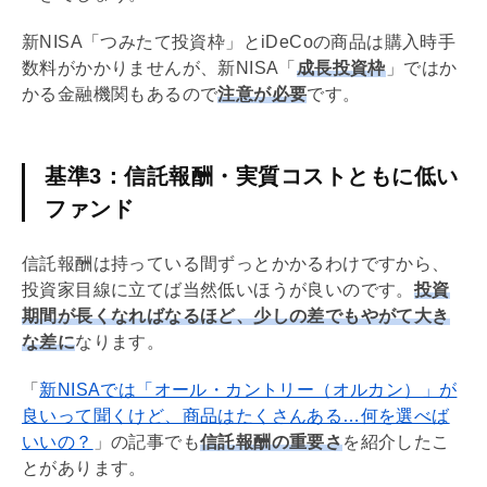
新
NISA
「つみたて投資枠」と
iDeCo
の商品は購入時手
数料がかかりませんが、新
NISA
「
成長投資枠
」ではか
かる金融機関もあるので
注意が必要
です。
基準3：信託報酬・実質コストともに低い
ファンド
信託報酬は持っている間ずっとかかるわけですから、
投資家目線に立てば当然低いほうが良いのです。
投資
期間が長くなればなるほど、少しの差でもやがて大き
な差に
なります。
「
新NISAでは「オール・カントリー（オルカン）」が
良いって聞くけど、商品はたくさんある…何を選べば
いいの？
」の記事でも
信託報酬の重要さ
を紹介したこ
とがあります。