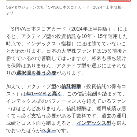
S&Pダウジョーンズ社「SPIVA日本スコアカード（2024年上半期版）」
より
「SPIVA日本スコアカード（2024年上半期版）」によ
ると、アクティブ型の投資信託を10年・15年運用した
時点で、インデックス（指標）にほぼ勝てていないこ
とがわかります。日本の大型株ファンドは15％前後と
勝てているので善戦してはいますが、将来も勝ち続け
る保障はありません。アクティブ型を選ぶにはそれな
りの
選択眼を養う必要
があります。
加えて、アクティブ型の
信託報酬
（投資信託の保有コ
スト）は
年1〜2％と高く
、この信託報酬を踏まえて、
インデックス型のパフォーマンスを超えているファン
ドはほとんどありません。信託報酬は、運用成績が悪
くても必ず支払う必要がある手数料です。過去の運用
成績とコスト面を踏まえると、
インデックス型
を選ん
でおいたほうが
ベター
です。