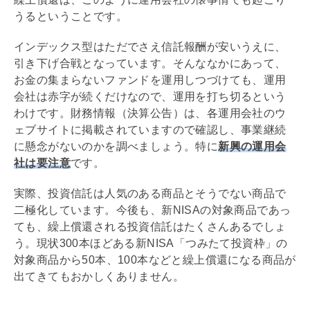
うるということです。
インデックス型はただでさえ信託報酬が安いうえに、
引き下げ合戦となっています。そんななかにあって、
お金の集まらないファンドを運用しつづけても、運用
会社は赤字が続くだけなので、運用を打ち切るという
わけです。財務情報（決算公告）は、各運用会社のウ
ェブサイトに掲載されていますので確認し、事業継続
に懸念がないのかを調べましょう。特に
新興の運用会
社は要注意
です。
実際、投資信託は人気のある商品とそうでない商品で
二極化しています。今後も、新
NISA
の対象商品であっ
ても、繰上償還される投資信託はたくさんあるでしょ
う。現状300本ほどある新
NISA
「つみたて投資枠」の
対象商品から50本、100本などと繰上償還になる商品が
出てきてもおかしくありません。