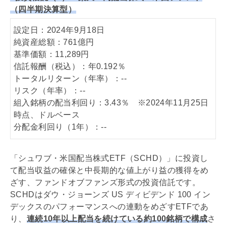
（四半期決算型）
設定日：2024年9月18日
純資産総額：761億円
基準価額：11,289円
信託報酬（税込）：年0.192％
トータルリターン（年率）：--
リスク（年率）：--
組入銘柄の配当利回り：3.43％ ※2024年11月25日
時点、ドルベース
分配金利回り（1年）：--
「シュワブ・米国配当株式ETF（SCHD）」に投資し
て配当収益の確保と中長期的な値上がり益の獲得をめ
ざす、ファンドオブファンズ形式の投資信託です。
SCHDはダウ・ジョーンズ US ディビデンド 100 イン
デックスのパフォーマンスへの連動をめざすETFであ
り、
連続10年以上配当を続けている約100銘柄で構成
さ