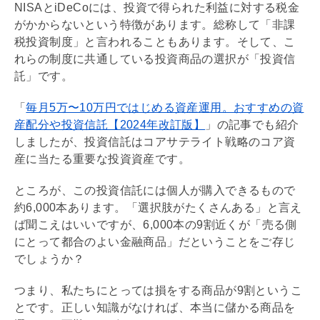
NISA
と
iDeCo
には、投資で得られた利益に対する税金
がかからないという特徴があります。総称して「非課
税投資制度」と言われることもあります。そして、こ
れらの制度に共通している投資商品の選択が「投資信
託」です。
「
毎月5万〜10万円ではじめる資産運用。おすすめの資
産配分や投資信託【2024年改訂版】
」の記事でも紹介
しましたが、投資信託はコアサテライト戦略のコア資
産に当たる重要な投資資産です。
ところが、この投資信託には個人が購入できるもので
約6,000本あります。「選択肢がたくさんある」と言え
ば聞こえはいいですが、6,000本の9割近くが「売る側
にとって都合のよい金融商品」だということをご存じ
でしょうか？
つまり、私たちにとっては損をする商品が9割というこ
とです。正しい知識がなければ、本当に儲かる商品を