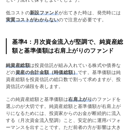
低コストの
新設ファンド
が出てきた時は、発売時には
実質コストがわからない
ので注意が必要です。
基準4：月次資金流入が堅調で、純資産総
額と基準価額は右肩上がりのファンド
純資産総額
は投資信託が組み入れている株式や債券な
どの
資産の合計金額（時価総額）
です。基準価額は純
資産総額を投資信託の総口数で割って求めますが、投
資信託の値段を表します。
この純資産総額と基準価額は
右肩上がり
のファンドを
選ぶのが大切です。純資産総額と基準価額が右肩上が
りになるためには、投資家からのお金が断続的に流入
する（月次資金流入堅調）こと、安定的に運用パフォ
ーマンスを出すことです。ただ前者の方が影響は大き