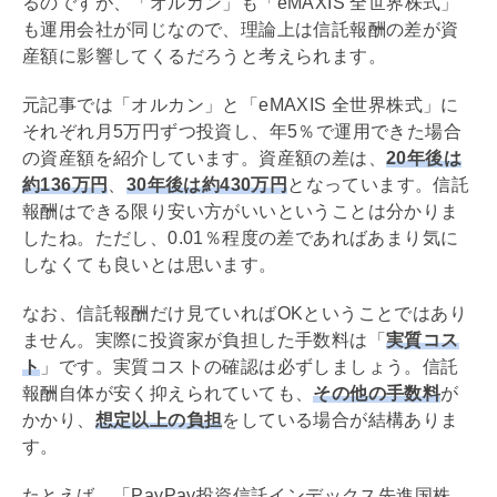
るのですが、「オルカン」も「eMAXIS 全世界株式」
も運用会社が同じなので、理論上は信託報酬の差が資
産額に影響してくるだろうと考えられます。
元記事では「オルカン」と「eMAXIS 全世界株式」に
それぞれ月5万円ずつ投資し、年5％で運用できた場合
の資産額を紹介しています。資産額の差は、
20年後は
約136万円
、
30年後は約430万円
となっています。信託
報酬はできる限り安い方がいいということは分かりま
したね。ただし、0.01％程度の差であればあまり気に
しなくても良いとは思います。
なお、信託報酬だけ見ていればOKということではあり
ません。実際に投資家が負担した手数料は「
実質コス
ト
」です。実質コストの確認は必ずしましょう。信託
報酬自体が安く抑えられていても、
その他の手数料
が
かかり、
想定以上の負担
をしている場合が結構ありま
す。
たとえば、「PayPay投資信託インデックス先進国株