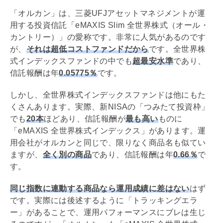
「オルカン」は、三菱UFJ
アセットマネジメント
が運
用する投資信託「eMAXIS Slim 全世界株式（オール・
カントリー）」の愛称です。非常に人気があるのです
が、
それは超低コストファンドだから
です。全世界株
式インデックスファンドの中でも
超最安水準
であり、
信託報酬は年
0.05775％
です。
しかし、全世界株式インデックスファンドは他にもた
くさんあります。実際、新
NISA
の「つみたて投資枠」
でも
20本
ほどあり、信託報酬が
最も高い
ものに
「eMAXIS 全世界株式インデックス」があります。運
用会社がオルカンと同じで、限りなく商品名も似てい
ますが、
全く別の商品
であり、信託報酬は年
0.66％
で
す。
同じ指数に連動する商品なら運用成績に差はない
はず
です。実際には後述するように「トラッキングエラ
ー」があることで、運用パフォーマンスにブレは生じ