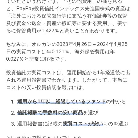
ていたというわけです。「その他費用」の欄を見る
と、PayPay投資信託インデックス先進国株式の資産は
「海外における保管銀行等に支払う有価証券等の保管
及び資金の送金・資産の移転等に要する費用」、要す
るに保管費用が1.422％と高いことがわかります。
ちなみに、オルカンの2023年4月26日～2024年4月25
日の実質コストは年0.131％、海外保管費用は年
0.027％と非常に軽微です。
投資信託の実質コストは、運用開始から1年経過後に出
される運用報告書でわかります。したがって、本当に
コストの安い投資信託を選ぶには、
運用から1年以上経過しているファンド
の中から
信託報酬で手数料の安い商品
を選び
運用報告書に記載の
実質コストが安い
ものを選ぶ
という流れで探すとよいでしょう。