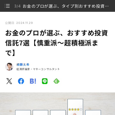
お金のプロが選ぶ、タイプ別おすすめ投資信託
3/4
お金のプロが選ぶ、おすすめ投資信託7選【慎重派〜超積極派
まで】
公開日: 2024.11.29
お金のプロが選ぶ、おすすめ投資
投資信託の9割は損をする？
1/4
信託7選【慎重派〜超積極派ま
本当に儲かる投資信託を選ぶ7つの基準
2/4
で】
お金のプロが選ぶ、タイプ別おすすめ投資信託
3/4
頼藤太希
資産形成に取り組みましょう！
経済評論家・マネーコンサルタント
4/4