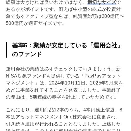
総額は大きければ良いわけではなく、
適切なサイズ
で
あるかがポイントです。例えば中小型の株式が投資対
象であるアクティブ型ならば、純資産総額は200億円〜
500億円が適正サイズです。
基準5：業績が安定している「運用会社」
のファンド
運用会社の業績は必ずチェックしておきましょう。新
NISA
対象ファンドも提供している「PayPay
アセット
マネジメント
」は、2024年10月11日、2025年9月末を
めどに事業を終了することを発表しました。事業終了
の理由は、5期連続の赤字を計上していたためです。
これにより、運用商品12本のうち、4本は繰上償還、8
本は
アセットマネジメント
One株式会社に変更され、
引き続き運用が行われることとなりました。上述した
繰上償還は、このように運用会社の懐事情でも起こり