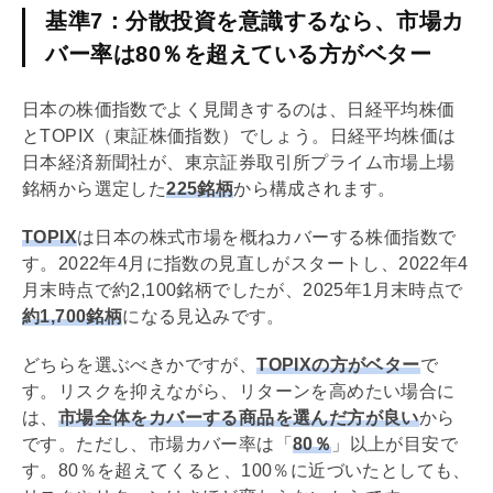
基準7：分散投資を意識するなら、市場カ
バー率は80％を超えている方がベター
日本の株価指数でよく見聞きするのは、日経平均株価
とTOPIX（東証株価指数）でしょう。日経平均株価は
日本経済新聞社が、東京証券取引所プライム市場上場
銘柄から選定した
225銘柄
から構成されます。
TOPIX
は日本の株式市場を概ねカバーする株価指数で
す。2022年4月に指数の見直しがスタートし、2022年4
月末時点で約2,100銘柄でしたが、2025年1月末時点で
約1,700銘柄
になる見込みです。
どちらを選ぶべきかですが、
TOPIXの方がベター
で
す。リスクを抑えながら、リターンを高めたい場合に
は、
市場全体をカバーする商品を選んだ方が良い
から
です。ただし、市場カバー率は「
80％
」以上が目安で
す。80％を超えてくると、100％に近づいたとしても、