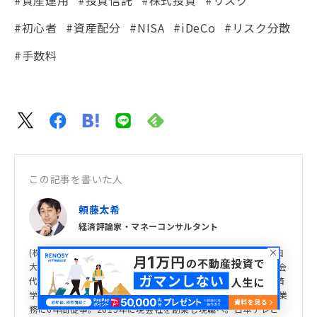
#資産運用
#投資信託
#株式投資
#リスク
#初心者
#資産配分
#NISA
#iDeCo
#リスク分散
#手数料
この記事を書いた人
頼藤太希
経済評論家・マネーコンサルタント
(株)Money＆You代表取締役。中央大学商学部客員講師。早稲田
大学オープンカレッジ講師。ファイナンシャルプランナー三田会
代表。日経CNBCレギュラーコメンテーター。慶應義塾大学経済
学部卒業後、外資系生保のアフラックにて資産運用リスク管理業
務に6年間従事。2015年に現会社を創業し現職へ。日本テレビ