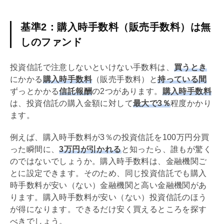
基準2：購入時手数料（販売手数料）は無
しのファンド
投資信託で注意しないといけない手数料は、
買うとき
にかかる
購入時手数料
（販売手数料）と
持っている間
ずっとかかる
信託報酬
の2つがあります。
購入時手数料
は、投資信託の購入金額に対して
最大で3％
程度かかり
ます。
例えば、購入時手数料が3％の投資信託を100万円分買
った瞬間に、
3万円が引かれる
と知ったら、誰もが驚く
のではないでしょうか。購入時手数料は、金融機関ご
とに設定できます。そのため、同じ投資信託でも購入
時手数料が安い（ない）金融機関と高い金融機関があ
ります。購入時手数料が安い（ない）投資信託のほう
が得になります。できるだけ安く買えるところを探す
べきでしょう。