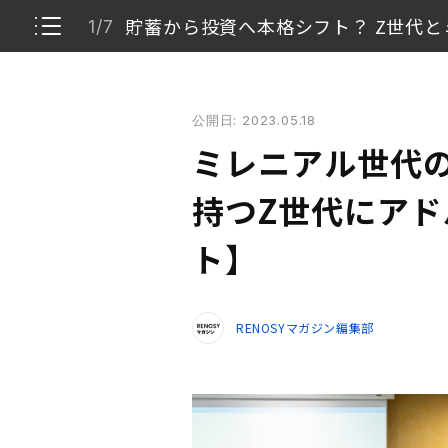
貯蓄から投資へ本格シフト？ Z世代
1/7
ミレニアル世代の投資経験者が将来に不安を持つZ世
公開日: 2023.05.18
貯蓄から投資へ本格シフト？ Z世代とミレニア
1/7
ミレニアル世代
Z世代ならではのお金や資産形成に関する悩み
2/7
持つZ世代にア
ミレニアル世代2人の「投資の師匠」は家族。
ト】
3/7
投資未経験のZ世代に向けたアドバイス
4/7
RENOSYマガジン編集部
資産形成をしてワクワクする老後へ
5/7
各世代から座談会の感想
6/7
投資に前向きなZ世代の誕生！
7/7