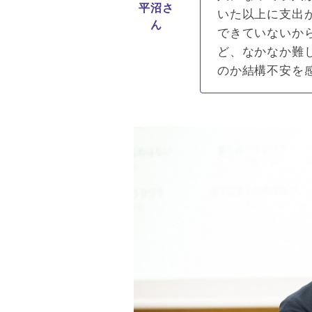
平沼さ
いた以上に支出
ん
できていないか
ど、なかなか難
のか結構不安を