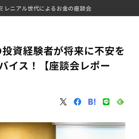
とミレニアル世代によるお金の座談会
代にアドバイス！【座談会レポート】
ル世代によるお金の座談会
の投資経験者が将来に不安を
ドバイス！【座談会レポー
分散投資でリスクヘッジ