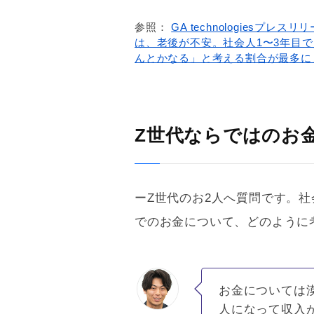
参照：
GA technologies
は、老後が不安。社会人1〜3年目で
んとかなる」と考える割合が最多に」（
Z世代ならではのお
ーZ世代のお2人へ質問です。
でのお金について、どのように
お金については
人になって収入