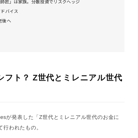
の師匠」は家族。分散投資でリスクヘッジ
アドバイス
老後へ
！
シフト？ Z世代とミレニアル世代
logiesが発表した「Z世代とミレニアル世代のお金に
て行われたもの。