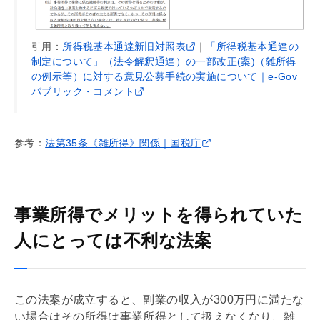
引用：
所得税基本通達新旧対照表
｜
「所得税基本通達の
制定について」（法令解釈通達）の一部改正(案)（雑所得
の例示等）に対する意見公募手続の実施について｜e-Gov
パブリック・コメント
参考：
法第35条《雑所得》関係｜国税庁
事業所得でメリットを得られていた
人にとっては不利な法案
この法案が成立すると、副業の収入が300万円に満たな
い場合はその所得は事業所得として扱えなくなり、雑