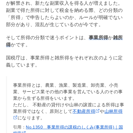
が解禁され、新たな副業収入を得る人が増えました。
副業で得た所得に対して税金を納める際、どの分類の
「所得」で申告したらよいのか、ルールが明確でない
部分があり、混乱が生じているのが今です。
そして所得の分類で迷うポイントは、
事業所得
か
雑所
得
かです。
国税庁は、事業所得と雑所得をそれぞれ次のように定
義しています。
事業所得とは、農業、漁業、製造業、卸売業、小売
業、サービス業その他の事業を営んでいる人のその事
業から生ずる所得をいいます。
ただし、 不動産の貸付けや山林の譲渡による所得は事
業所得ではなく、原則として
不動産所得
や
山林所得
になります。
引用：
No.1350 事業所得の課税のしくみ(事業所得)｜国