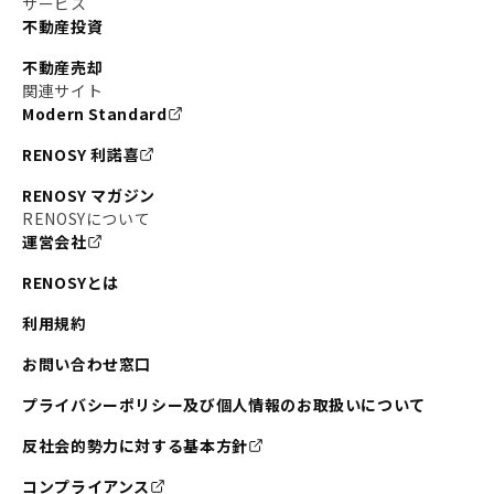
サービス
不動産投資
#東京メトロ銀座線
#JR中央線
不動産売却
#東京メトロ半蔵門線
#江東区
#六本木
関連サイト
Modern Standard
#不動産投資の始め方
#エリア未来ナビ
#武蔵小杉
RENOSY 利諾喜
#リノベで家ができるまで
#東急目黒線
#JR埼京線
RENOSY マガジン
#日暮里・舎人ライナー
#京成本線
#日暮里
RENOSYについて
運営会社
#東京メトロ千代田線
#東武伊勢崎線
#赤坂
RENOSYとは
#錦糸町
#両国
#東京メトロ南北線
#宅建
利用規約
#大田区
#中央区
#RENOSYルームツアー
#品川区
お問い合わせ窓口
#川崎
#東急池上線
#JR南武線
プライバシーポリシー及び個人情報のお取扱いについて
#東京メトロ丸ノ内線
#オリンピック
反社会的勢力に対する基本方針
#つくばエクスプレス
#恵比寿
#京王井の頭線
コンプライアンス