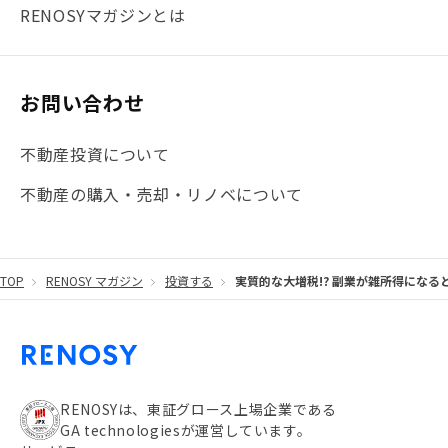
#まとめ
#融資
#目黒
#相続わかるラボ
#横浜
RENOSYマガジンとは
#大阪
#JR総武線
#東京メトロ日比谷線
#手数料
#マイナンバー
#PropTech特集
#港区
お問い合わせ
#海外不動産投資
#攻めのマンション管理
不動産投資について
#JR湘南新宿ライン
#池袋
#不動産投資の基本
不動産の購入・売却・リノベについて
#20代
#都営浅草線
#東急東横線
#東京メトロ有楽町線
#自己資金
#品川
TOP
RENOSY マガジン
投資する
実質的な大増税!? 副業が雑所得にな
#都営大江戸線
#都営三田線
#不労所得
#アパート経営
#住人目線の街案内
#私の資産ポートフォリオ
#新宿
#わたしのリノベーションストーリー
#JR横須賀線
RENOSYは、東証グロース上場企業である
GA technologiesが運営しています。
#東京メトロ副都心線
#JR常磐線