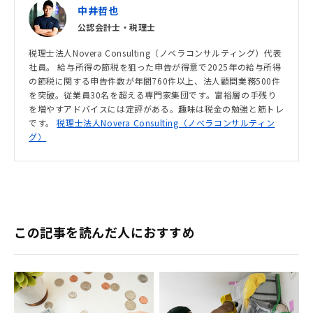
中井哲也
公認会計士・税理士
税理士法人Novera Consulting（ノベラコンサルティング）代表
社員。 給与所得の節税を狙った申告が得意で2025年の給与所得
の節税に関する申告件数が年間760件以上、法人顧問業務500件
を突破。従業員30名を超える専門家集団です。富裕層の手残り
を増やすアドバイスには定評がある。趣味は税金の勉強と筋トレ
です。
税理士法人Novera Consulting（ノベラコンサルティン
グ）
この記事を読んだ人におすすめ