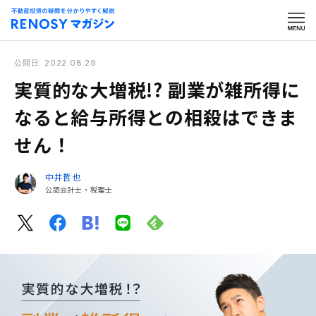
公開日: 2022.08.29
実質的な大増税!? 副業が雑所得に
なると給与所得との相殺はできま
せん！
中井哲也
公認会計士・税理士