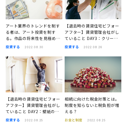
アート業界のトレンドを制す
【退去時の賃貸住宅ビフォー
る者は、アート投資を制す
アフター】賃貸管理会社がし
る。作品の将来性を見極める
ていること DAY3：クリーニ
ポイントとは？
ング
投資する
投資する
2022.08.30
2022.08.26
【退去時の賃貸住宅ビフォー
相続に向けた税金対策とは。
アフター】賃貸管理会社がし
制度を知らないと税負担が増
ていること DAY2：壁紙の張
える？
り替え
投資する
お金と制度
2022.08.25
2022.08.25