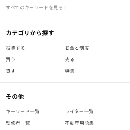
#シミュレーション
#まちの住みやすさ発見！
すべてのキーワードを見る
#リフォーム
#iDeCo
#税理士中井の課税ルール解説
#理想の暮らし
カテゴリから探す
#金利
#経費
#相続
#不動産購入
#相続税
投資する
お金と制度
#REIT
#新型コロナ
#ETF
#固定資産税
買う
売る
#団体信用生命保険
#贈与税
#災害に備える
貸す
特集
#書類
#リスク分散
#リノシーチャンネル
#DIY
#保険
#賃貸管理
#東京
#ワンルーム
#利回り
その他
#不動産投資体験レポ
#FX
#JR山手線
#建物管理
#地震対策
#セミナー
#渋谷
#ふるさと納税
キーワード一覧
ライター一覧
#法人化
#クラウドファンディング
#JR京浜東北線
監修者一覧
不動産用語集