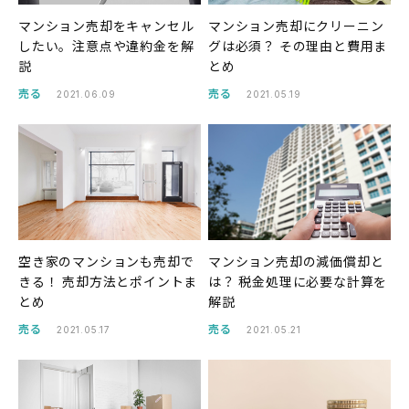
マンション売却をキャンセル
マンション売却にクリーニン
したい。注意点や違約金を解
グは必須？ その理由と費用ま
説
とめ
売る
売る
2021.06.09
2021.05.19
空き家のマンションも売却で
マンション売却の減価償却と
きる！ 売却方法とポイントま
は？ 税金処理に必要な計算を
とめ
解説
売る
売る
2021.05.17
2021.05.21