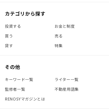
#税理士中井の課税ルール解説
#理想の暮らし
カテゴリから探す
#金利
#経費
#相続
#不動産購入
#相続税
投資する
お金と制度
#REIT
#新型コロナ
#ETF
#固定資産税
買う
売る
#団体信用生命保険
#贈与税
#災害に備える
貸す
特集
#書類
#リスク分散
#リノシーチャンネル
#DIY
#保険
#賃貸管理
#東京
#ワンルーム
#利回り
その他
#不動産投資体験レポ
#FX
#JR山手線
#建物管理
#地震対策
#セミナー
#渋谷
#ふるさと納税
キーワード一覧
ライター一覧
#法人化
#クラウドファンディング
#JR京浜東北線
監修者一覧
不動産用語集
#まとめ
#融資
#目黒
#相続わかるラボ
#横浜
RENOSYマガジンとは
#大阪
#JR総武線
#東京メトロ日比谷線
#手数料