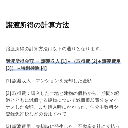
譲渡所得の計算方法
譲渡所得の計算方法は以下の通りとなります。
譲渡所得金額 ＝ 譲渡収入 [1]－（取得費 [2]＋譲渡費用
[3]）－特別控除 [4]
[1] 譲渡収入：マンションを売却した金額
[2] 取得費：購入した土地と建物の価格から、期間の経
過とともに減価する建物について
減価償却
費分をマイ
ナスした金額。また購入時にかかった、
仲介手数料
や
登録免許税
などの費用すべて
[3] 譲渡費用：売却時に発生した、不動産会社に支払う