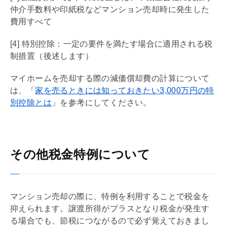
仲介手数料
や
印紙税
などマンション売却時に発生した
費用すべて
[4] 特別控除：一定の要件を満たす場合に適用される税
制措置（後述します）
マイホームを売却する際の
減価償却
費の計算について
は、「
家を売るときには知っておきたい3,000万円の特
別控除とは
」を参考にしてください。
その他税金特例について
マンション売却の際に、特例を利用することで税金を
抑えられます。譲渡所得がプラスとなり税金が発生す
る場合でも、節税につながるので必ず覚えておきまし