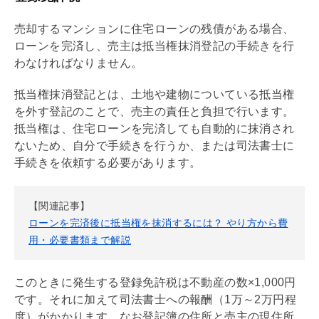
売却するマンションに
住宅ローン
の
残債
がある場合、
ローンを完済し、売主は
抵当権
抹消登記の手続きを行
わなければなりません。
抵当権
抹消登記とは、土地や建物についている
抵当権
を外す登記のことで、売主の責任と負担で行います。
抵当権
は、
住宅ローン
を完済しても自動的に抹消され
ないため、自分で手続きを行うか、または司法書士に
手続きを依頼する必要があります。
【関連記事】
ローンを完済後に抵当権を抹消するには？ やり方から費
用・必要書類まで解説
このときに発生する
登録免許税
は不動産の数×1,000円
です。それに加えて司法書士への報酬（1万～2万円程
度）がかかります。なお登記簿の住所と売主の現住所