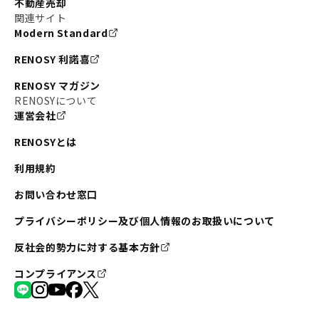
不動産売却
#東京メトロ半蔵門線
#江東区
#六本木
関連サイト
Modern Standard
#不動産投資の始め方
#エリア未来ナビ
#武蔵小杉
RENOSY 利諾喜
#リノベで家ができるまで
#東急目黒線
#JR埼京線
RENOSY マガジン
#日暮里・舎人ライナー
#京成本線
#日暮里
RENOSYについて
運営会社
#東京メトロ千代田線
#東武伊勢崎線
#赤坂
RENOSYとは
#錦糸町
#両国
#東京メトロ南北線
#宅建
利用規約
#大田区
#中央区
#RENOSYルームツアー
#品川区
お問い合わせ窓口
#川崎
#東急池上線
#JR南武線
プライバシーポリシー及び個人情報のお取扱いについて
#東京メトロ丸ノ内線
#オリンピック
反社会的勢力に対する基本方針
#つくばエクスプレス
#恵比寿
#京王井の頭線
コンプライアンス
#東急田園都市線
#広尾
#勝どき
#板橋区