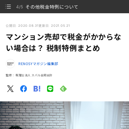
その他税金特例について
4/5
マンション売却で税金がかからない場合は？ 税制特例まとめ
公開日: 2020.08.31
更新日: 2021.05.21
マンション売却で税金がかからな
マンション売却でかかる税金とは
1/5
い場合は？ 税制特例まとめ
マンション売却で税金がかからない場合とは
2/5
RENOSYマガジン編集部
譲渡所得の計算方法
3/5
監修：
税理士法人 スバル合同会計
その他税金特例について
4/5
まとめ
5/5