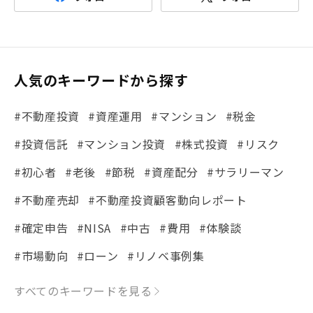
人気のキーワードから探す
#不動産投資
#資産運用
#マンション
#税金
#投資信託
#マンション投資
#株式投資
#リスク
#初心者
#老後
#節税
#資産配分
#サラリーマン
#不動産売却
#不動産投資顧客動向レポート
#確定申告
#NISA
#中古
#費用
#体験談
#市場動向
#ローン
#リノベ事例集
#シミュレーション
#まちの住みやすさ発見！
すべてのキーワードを見る
#リフォーム
#iDeCo