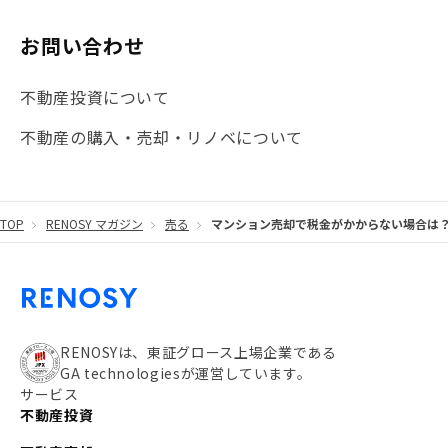
#マイナンバー
#PropTech特集
#港区
お問い合わせ
#海外不動産投資
#攻めのマンション管理
不動産投資について
#JR湘南新宿ライン
#池袋
#不動産投資の基本
不動産の購入・売却・リノベについて
#20代
#都営浅草線
#東急東横線
#東京メトロ有楽町線
#自己資金
#品川
TOP
RENOSY マガジン
売る
マンション売却で税金がかからない場合は？
#都営大江戸線
#都営三田線
#不労所得
#アパート経営
#住人目線の街案内
#私の資産ポートフォリオ
#新宿
#わたしのリノベーションストーリー
#JR横須賀線
RENOSYは、東証グロース上場企業である
GA technologiesが運営しています。
#東京メトロ副都心線
#JR常磐線
サービス
不動産投資
#東京メトロ銀座線
#JR中央線