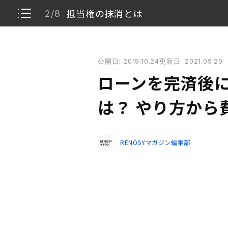
抵当権の抹消とは
2/8
ローンを完済後に抵当権を抹消する手続きは？ やり
公開日: 2019.10.24
更新日: 2021.05.20
抵当権とは
1/8
ローンを完済後
抵当権の抹消とは
2/8
は？ やり方から
抵当権抹消登記をしないとどうなる？
3/8
RENOSYマガジン編集部
抵当権抹消登記手続きのやり方
4/8
抵当権抹消登記にかかる費用
5/8
抵当権抹消登記手続きに必要な書類
6/8
忙しい場合は司法書士へ依頼することもおすす
7/8