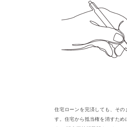
まとめ
8/8
住宅ローン
を完済しても、その
す。住宅から
抵当権
を消すため