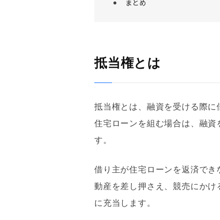
まとめ
抵当権とは
抵当権
とは、融資を受ける際に
住宅ローン
を組む場合は、融資
す。
借り主が
住宅ローン
を返済でき
動産を差し押さえ、
競売
にかけ
に充当します。