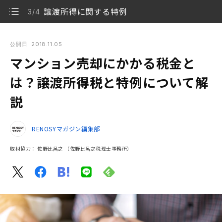
譲渡所得に関する特例
3/4
マンション売却にかかる税金とは？譲渡所得税と特例について
解説
公開日: 2018.11.05
マンション売却にかかる税金と
マンションの売却益とは
1/4
は？譲渡所得税と特例について解
譲渡所得にかかる税金の支払い
2/4
説
譲渡所得に関する特例
3/4
RENOSYマガジン編集部
まとめ
4/4
取材協力：
佐野比呂之
（佐野比呂之税理士事務所）