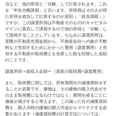
当など、他の所得と「分離」して計算されます。これ
を「申告分離課税」と言います。所得税はその人が得
た所得を総合して計算するのが原則（「総合課税」）
ですが、この譲渡所得は不動産そのものの
キャピタル
ゲイン
に着目して課税するので他の所得と「分離」し
て課税することとしています。ちなみに譲渡所得は、
実際の不動産売買金額から、不動産会社への媒介手数
料など売却するためにかかった費用（譲渡費用）と売
却する不動産の取得費とを合算した額を控除した金額
のことです。
譲渡所得＝総収入金額ー（資産の取得費+譲渡費用）
また、取得費に関しては、所有期間分の
減価償却
をす
ることが必要です。建物は、その建物の購入代金がそ
のまま取得費になるわけではなく、期間を経るごとに
価値が減少すると考えます。この減った分の
減価償却
費を、購入当時の建物の購入代金からマイナスする必
要があります（
減価償却
費の計算方法については、