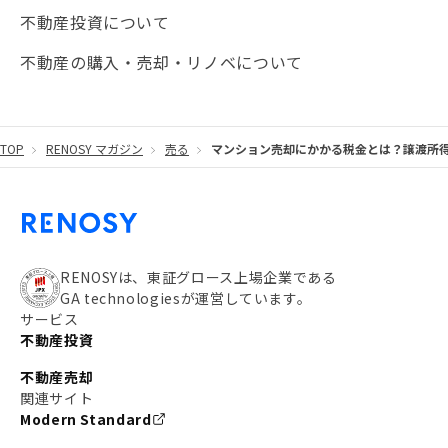
不動産投資について
#JR湘南新宿ライン
#池袋
#不動産投資の基本
不動産の購入・売却・リノベについて
#20代
#都営浅草線
#東急東横線
#東京メトロ有楽町線
#自己資金
#品川
TOP
RENOSY マガジン
売る
マンション売却にかかる税金とは？譲渡所
#都営大江戸線
#都営三田線
#不労所得
#アパート経営
#住人目線の街案内
#私の資産ポートフォリオ
#新宿
#わたしのリノベーションストーリー
#JR横須賀線
RENOSYは、東証グロース上場企業である
GA technologiesが運営しています。
#東京メトロ副都心線
#JR常磐線
サービス
不動産投資
#東京メトロ銀座線
#JR中央線
不動産売却
#東京メトロ半蔵門線
#江東区
#六本木
関連サイト
Modern Standard
#不動産投資の始め方
#エリア未来ナビ
#武蔵小杉