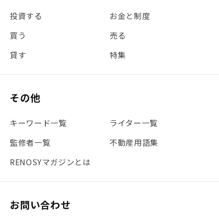
#金利
#経費
#相続
#不動産購入
#相続税
投資する
お金と制度
#REIT
#新型コロナ
#ETF
#固定資産税
買う
売る
#団体信用生命保険
#贈与税
#災害に備える
貸す
特集
#書類
#リスク分散
#リノシーチャンネル
#DIY
#保険
#賃貸管理
#東京
#ワンルーム
#利回り
その他
#不動産投資体験レポ
#FX
#JR山手線
#建物管理
#地震対策
#セミナー
#渋谷
#ふるさと納税
キーワード一覧
ライター一覧
#法人化
#クラウドファンディング
#JR京浜東北線
監修者一覧
不動産用語集
#まとめ
#融資
#目黒
#相続わかるラボ
#横浜
RENOSYマガジンとは
#大阪
#JR総武線
#東京メトロ日比谷線
#手数料
#マイナンバー
#PropTech特集
#港区
お問い合わせ
#海外不動産投資
#攻めのマンション管理