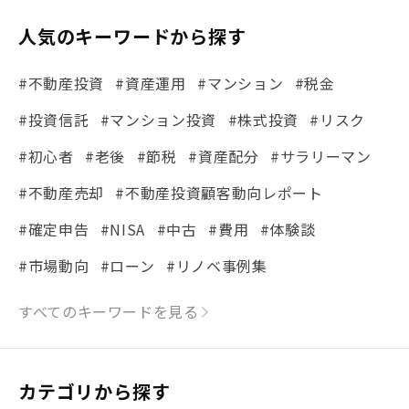
人気のキーワードから探す
#不動産投資
#資産運用
#マンション
#税金
#投資信託
#マンション投資
#株式投資
#リスク
#初心者
#老後
#節税
#資産配分
#サラリーマン
#不動産売却
#不動産投資顧客動向レポート
#確定申告
#NISA
#中古
#費用
#体験談
#市場動向
#ローン
#リノベ事例集
#シミュレーション
#まちの住みやすさ発見！
すべてのキーワードを見る
#リフォーム
#iDeCo
#税理士中井の課税ルール解説
#理想の暮らし
カテゴリから探す