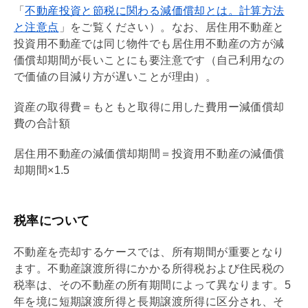
「
不動産投資と節税に関わる減価償却とは。計算方法
と注意点
」をご覧ください）。なお、居住用不動産と
投資用不動産では同じ物件でも居住用不動産の方が
減
価償却
期間が長いことにも要注意です（自己利用なの
で価値の目減り方が遅いことが理由）。
資産の取得費＝もともと取得に用した費用ー
減価償却
費の合計額
居住用不動産の
減価償却
期間＝投資用不動産の
減価償
却
期間×1.5
税率について
不動産を売却するケースでは、所有期間が重要となり
ます。不動産譲渡所得にかかる所得税および住民税の
税率は、その不動産の所有期間によって異なります。5
年を境に短期譲渡所得と長期譲渡所得に区分され、そ