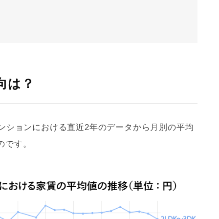
向は？
マンションにおける直近2年のデータから月別の平均
のです。