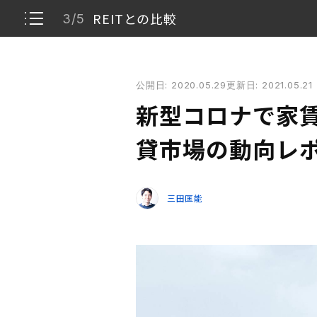
REITとの比較
3/5
新型コロナで家賃はどうなった？ 不動産賃貸市場の
公開日: 2020.05.29
更新日: 2021.05.21
現在までの家賃の動向は？
1/5
新型コロナで家賃
募集件数の動向は？
2/5
貸市場の動向レ
REITとの比較
3/5
三田匡能
過去の経済的ショックと比較
4/5
まとめ
5/5