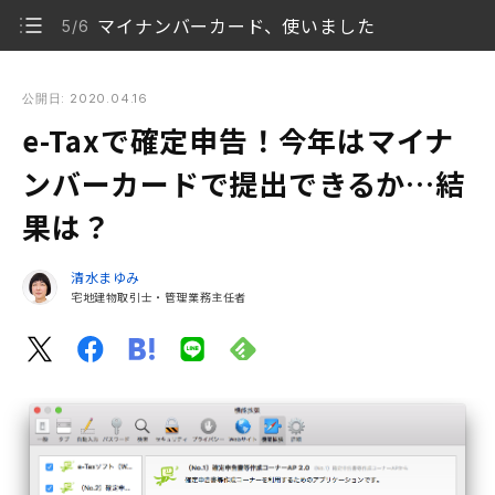
マイナンバーカード、使いました
5/6
e-Taxで確定申告！今年はマイナンバーカードで提出できる
か…結果は？
公開日: 2020.04.16
e-Taxで確定申告！今年はマイナ
いいわけ
1/6
ンバーカードで提出できるか…結
マイナンバーカード方式の推奨環境ではなかった
2/6
果は？
ID・パスワード方式で提出
3/6
清水まゆみ
ふるさと納税はかんたんでした
宅地建物取引士・管理業務主任者
4/6
マイナンバーカード、使いました
5/6
来年はスマホで
6/6