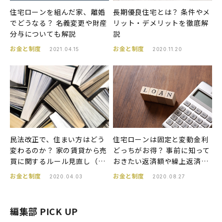
住宅ローンを組んだ家、離婚
長期優良住宅とは？ 条件やメ
でどうなる？ 名義変更や財産
リット・デメリットを徹底解
分与についても解説
説
お金と制度
お金と制度
2021.04.15
2020.11.20
民法改正で、住まい方はどう
住宅ローンは固定と変動金利
変わるのか？ 家の賃貸から売
どっちがお得？ 事前に知って
買に関するルール見直し（パ
おきたい返済額や繰上返済、
ート1）
借り換えなどの注意点
お金と制度
お金と制度
2020.04.03
2020.08.27
編集部 PICK UP