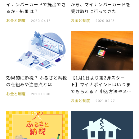
イナンバーカードで提出でき
から、マイナンバーカードを
るか…結果は？
受け取りに行ってきた
お金と制度
お金と制度
2020.04.16
2020.03.13
効果的に節税？ ふるさと納税
【1月1日より第2弾スター
の仕組みや注意点とは
ト】マイナポイントはいつま
でもらえる？ 申込方法やメリ
お金と制度
2020.10.30
ット・デメリットを解説
お金と制度
2021.09.27