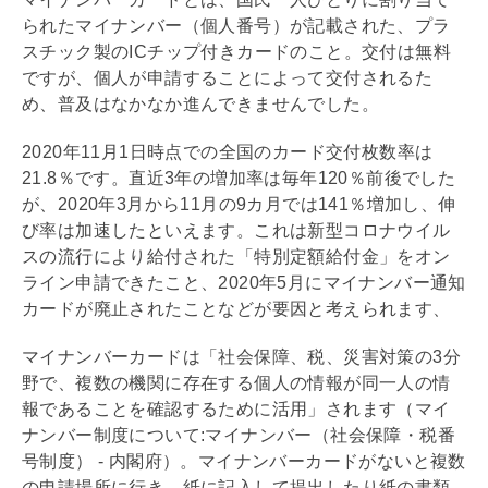
られたマイナンバー（個人番号）が記載された、プラ
スチック製のICチップ付きカードのこと。交付は無料
ですが、個人が申請することによって交付されるた
め、普及はなかなか進んできませんでした。
2020年11月1日時点での全国のカード交付枚数率は
21.8％です。直近3年の増加率は毎年120％前後でした
が、2020年3月から11月の9カ月では141％増加し、伸
び率は加速したといえます。これは新型コロナウイル
スの流行により給付された「特別定額給付金」をオン
ライン申請できたこと、2020年5月にマイナンバー通知
カードが廃止されたことなどが要因と考えられます、
マイナンバーカードは「社会保障、税、災害対策の3分
野で、複数の機関に存在する個人の情報が同一人の情
報であることを確認するために活用」されます（マイ
ナンバー制度について:マイナンバー（社会保障・税番
号制度） - 内閣府）。マイナンバーカードがないと複数
の申請場所に行き、紙に記入して提出したり紙の書類