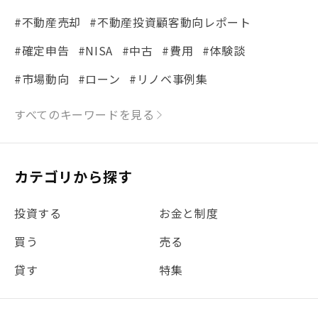
#不動産売却
#不動産投資顧客動向レポート
#確定申告
#NISA
#中古
#費用
#体験談
#市場動向
#ローン
#リノベ事例集
#シミュレーション
#まちの住みやすさ発見！
すべてのキーワードを見る
#リフォーム
#iDeCo
#税理士中井の課税ルール解説
#理想の暮らし
カテゴリから探す
#金利
#経費
#相続
#不動産購入
#相続税
投資する
お金と制度
#REIT
#新型コロナ
#ETF
#固定資産税
買う
売る
#団体信用生命保険
#贈与税
#災害に備える
貸す
特集
#書類
#リスク分散
#リノシーチャンネル
#DIY
#保険
#賃貸管理
#東京
#ワンルーム
#利回り