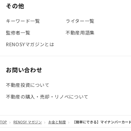
その他
#不動産投資体験レポ
#FX
#JR山手線
#建物管理
#地震対策
#セミナー
#渋谷
#ふるさと納税
キーワード一覧
ライター一覧
#法人化
#クラウドファンディング
#JR京浜東北線
監修者一覧
不動産用語集
#まとめ
#融資
#目黒
#相続わかるラボ
#横浜
RENOSYマガジンとは
#大阪
#JR総武線
#東京メトロ日比谷線
#手数料
#マイナンバー
#PropTech特集
#港区
お問い合わせ
#海外不動産投資
#攻めのマンション管理
不動産投資について
#JR湘南新宿ライン
#池袋
#不動産投資の基本
不動産の購入・売却・リノベについて
#20代
#都営浅草線
#東急東横線
#東京メトロ有楽町線
#自己資金
#品川
TOP
RENOSY マガジン
お金と制度
【簡単にできる】マイナンバーカード
#都営大江戸線
#都営三田線
#不労所得