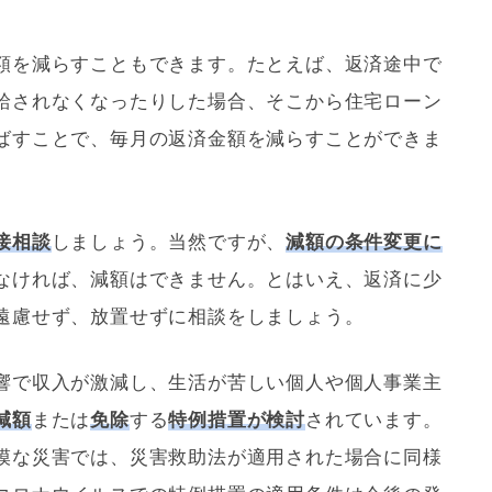
額を減らすこともできます。たとえば、返済途中で
給されなくなったりした場合、そこから
住宅ローン
ばすことで、毎月の返済金額を減らすことができま
接相談
しましょう。当然ですが、
減額の条件変更に
なければ、減額はできません。とはいえ、返済に少
遠慮せず、放置せずに相談をしましょう。
響で収入が激減し、生活が苦しい個人や個人事業主
減額
または
免除
する
特例措置が検討
されています。
模な災害では、災害救助法が適用された場合に同様