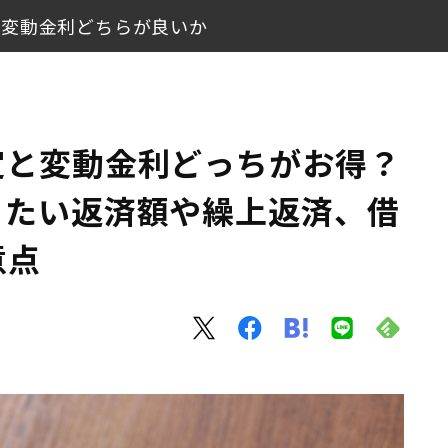
と変動金利どちらが良いか
知っておきたい返済額や繰上返済、借り換えなどの注意点
できる？
定と変動金利どっちがお得？
どちらが良いか
きたい返済額や繰上返済、借
意点