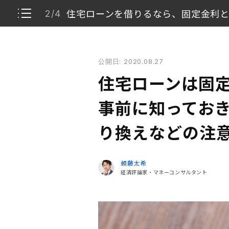
住宅ローンを借りるなら、固定金利
2/4
住宅ローンは固定と変動金利どっちがお得？ 事前に
公開日: 2020.08.27
住宅ローンを組んだあとに、返済金額の増減は
1/4
住宅ローンは固
住宅ローンを借りるなら、固定金利と変動金利
2/4
事前に知ってお
借入金額は年収の5倍までに
り換えなどの注
3/4
返済金額は収入の20%以内が理想
4/4
頼藤太希
経済評論家・マネーコンサルタント