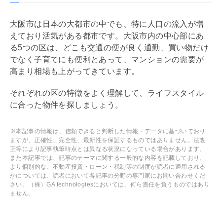
大阪市は日本の大都市の中でも、特に人口の流入が増
えており活気がある都市です。大阪市内の中心部にあ
る5つの区は、どこも交通の便が良く通勤、買い物だけ
でなく子育てにも便利とあって、マンションの需要が
高まり相場も上がってきています。
それぞれの区の特徴をよく理解して、ライフスタイル
に合った物件を探しましょう。
※本記事の情報は、信頼できると判断した情報・データに基づいており
ますが、正確性、完全性、最新性を保証するものではありません。法改
正等により記事執筆時点とは異なる状況になっている場合があります。
また本記事では、記事のテーマに関する一般的な内容を記載しており、
より個別的な、不動産投資・ローン・税制等の制度が読者に適用される
かについては、読者において各記事の分野の専門家にお問い合わせくだ
さい。（株）GA technologiesにおいては、何ら責任を負うものではあり
ません。