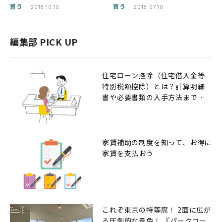
は？
買う
買う
2018.10.10
2018.07.10
編集部 PICK UP
住宅ローン控除（住宅借入金等
特別税額控除）とは？計算明細
書や必要書類の入手方法までの
解説
家賃補助の制度を知って、お得に
家賃を支払おう
これぞ東京の特等席！ 2面に広が
る圧倒的な景色！ 『パークコー