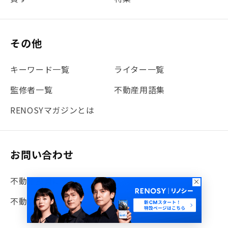
#書類
#リスク分散
#リノシーチャンネル
#DIY
#保険
#賃貸管理
#東京
#ワンルーム
#利回り
その他
#不動産投資体験レポ
#FX
#JR山手線
#建物管理
#地震対策
#セミナー
#渋谷
#ふるさと納税
キーワード一覧
ライター一覧
#法人化
#クラウドファンディング
#JR京浜東北線
監修者一覧
不動産用語集
#まとめ
#融資
#目黒
#相続わかるラボ
#横浜
RENOSYマガジンとは
#大阪
#JR総武線
#東京メトロ日比谷線
#手数料
#マイナンバー
#PropTech特集
#港区
お問い合わせ
#海外不動産投資
#攻めのマンション管理
不動産投資について
#JR湘南新宿ライン
#池袋
#不動産投資の基本
不動産の購入・売却・リノベについて
#20代
#都営浅草線
#東急東横線
#東京メトロ有楽町線
#自己資金
#品川