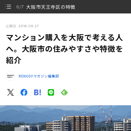
大阪市天王寺区の特徴
6/7
マンション購入を大阪で考える人へ。大阪市の住みやすさや特
徴を紹介
公開日: 2018.08.27
マンション購入を大阪で考える人
大阪府大阪市のマンション事情
1/7
へ。大阪市の住みやすさや特徴を
大阪市北区の特徴
2/7
紹介
大阪市中央区の特徴
3/7
RENOSYマガジン編集部
大阪市西区の特徴
4/7
大阪市福島区の特徴
5/7
大阪市天王寺区の特徴
6/7
まとめ
7/7