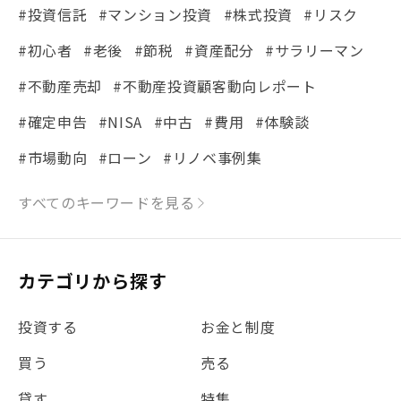
#投資信託
#マンション投資
#株式投資
#リスク
#初心者
#老後
#節税
#資産配分
#サラリーマン
#不動産売却
#不動産投資顧客動向レポート
#確定申告
#NISA
#中古
#費用
#体験談
#市場動向
#ローン
#リノベ事例集
#シミュレーション
#まちの住みやすさ発見！
すべてのキーワードを見る
#リフォーム
#iDeCo
#税理士中井の課税ルール解説
#理想の暮らし
カテゴリから探す
#金利
#経費
#相続
#不動産購入
#相続税
投資する
お金と制度
#REIT
#新型コロナ
#ETF
#固定資産税
買う
売る
#団体信用生命保険
#贈与税
#災害に備える
貸す
特集