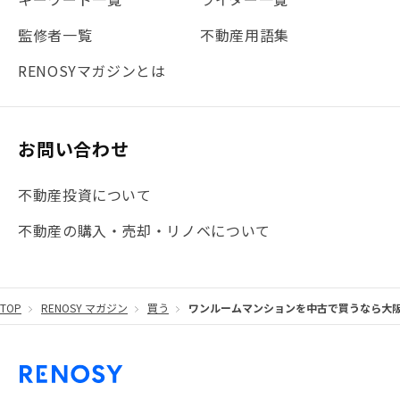
#法人化
#クラウドファンディング
#JR京浜東北線
監修者一覧
不動産用語集
#まとめ
#融資
#目黒
#相続わかるラボ
#横浜
RENOSYマガジンとは
#大阪
#JR総武線
#東京メトロ日比谷線
#手数料
#マイナンバー
#PropTech特集
#港区
お問い合わせ
#海外不動産投資
#攻めのマンション管理
不動産投資について
#JR湘南新宿ライン
#池袋
#不動産投資の基本
不動産の購入・売却・リノベについて
#20代
#都営浅草線
#東急東横線
#東京メトロ有楽町線
#自己資金
#品川
TOP
RENOSY マガジン
買う
ワンルームマンションを中古で買うなら大
#都営大江戸線
#都営三田線
#不労所得
#アパート経営
#住人目線の街案内
#私の資産ポートフォリオ
#新宿