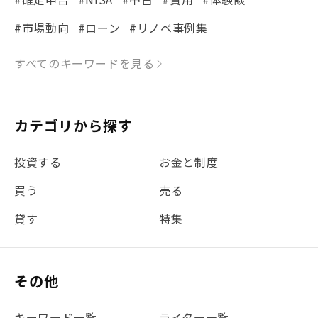
#市場動向
#ローン
#リノベ事例集
#シミュレーション
#まちの住みやすさ発見！
すべてのキーワードを見る
#リフォーム
#iDeCo
#税理士中井の課税ルール解説
#理想の暮らし
カテゴリから探す
#金利
#経費
#相続
#不動産購入
#相続税
投資する
お金と制度
#REIT
#新型コロナ
#ETF
#固定資産税
買う
売る
#団体信用生命保険
#贈与税
#災害に備える
貸す
特集
#書類
#リスク分散
#リノシーチャンネル
#DIY
#保険
#賃貸管理
#東京
#ワンルーム
#利回り
その他
#不動産投資体験レポ
#FX
#JR山手線
#建物管理
#地震対策
#セミナー
#渋谷
#ふるさと納税
キーワード一覧
ライター一覧