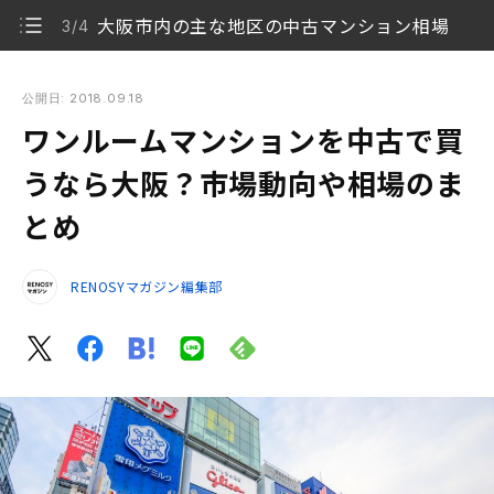
大阪市内の主な地区の中古マンション相場
3/4
ワンルームマンションを中古で買うなら大阪？市場動向や相場
のまとめ
公開日: 2018.09.18
ワンルームマンションを中古で買
大阪の不動産市場
1/4
うなら大阪？市場動向や相場のま
大阪で購入を考えるなら
2/4
とめ
大阪市内の主な地区の中古マンション相場
3/4
RENOSYマガジン編集部
まとめ
4/4