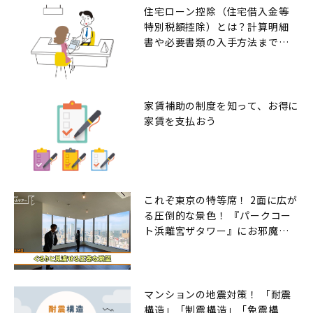
住宅ローン控除（住宅借入金等
特別税額控除）とは？計算明細
書や必要書類の入手方法までの
解説
家賃補助の制度を知って、お得に
家賃を支払おう
これぞ東京の特等席！ 2面に広が
る圧倒的な景色！ 『パークコー
ト浜離宮ザタワー』にお邪魔し
ました
マンションの地震対策！ 「耐震
構造」「制震構造」「免震構