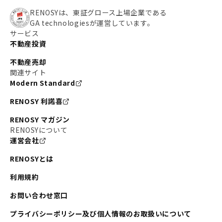
#わたしのリノベーションストーリー
#JR横須賀線
RENOSYは、東証グロース上場企業である
GA technologiesが運営しています。
#東京メトロ副都心線
#JR常磐線
サービス
不動産投資
#東京メトロ銀座線
#JR中央線
不動産売却
#東京メトロ半蔵門線
#江東区
#六本木
関連サイト
Modern Standard
#不動産投資の始め方
#エリア未来ナビ
#武蔵小杉
RENOSY 利諾喜
#リノベで家ができるまで
#東急目黒線
#JR埼京線
RENOSY マガジン
#日暮里・舎人ライナー
#京成本線
#日暮里
RENOSYについて
運営会社
#東京メトロ千代田線
#東武伊勢崎線
#赤坂
RENOSYとは
#錦糸町
#両国
#東京メトロ南北線
#宅建
利用規約
#大田区
#中央区
#RENOSYルームツアー
#品川区
お問い合わせ窓口
#川崎
#東急池上線
#JR南武線
プライバシーポリシー及び個人情報のお取扱いについて