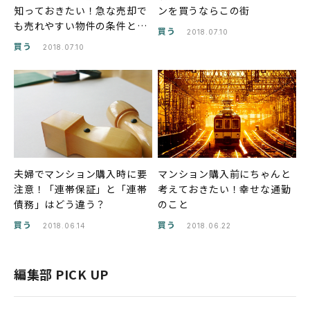
知っておきたい！急な売却で
ンを買うならこの街
も売れやすい物件の条件と
買う
2018.07.10
は？
買う
2018.07.10
夫婦でマンション購入時に要
マンション購入前にちゃんと
注意！「連帯保証」と「連帯
考えておきたい！幸せな通勤
債務」はどう違う？
のこと
買う
買う
2018.06.14
2018.06.22
編集部 PICK UP