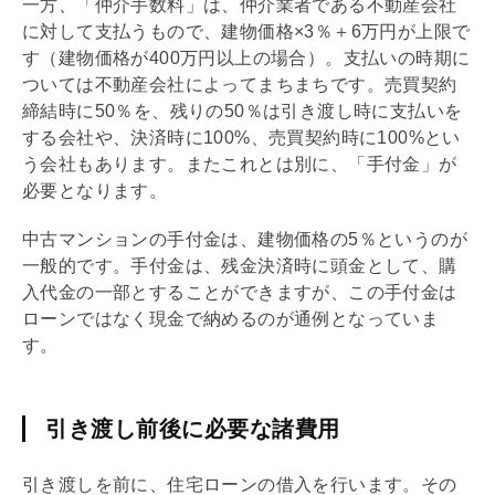
一方、「
仲介手数料
」は、仲介業者である不動産会社
に対して支払うもので、建物価格×3％＋6万円が上限で
す（建物価格が400万円以上の場合）。支払いの時期に
ついては不動産会社によってまちまちです。
売買契約
締結時に50％を、残りの50％は引き渡し時に支払いを
する会社や、決済時に100%、
売買契約
時に100%とい
う会社もあります。またこれとは別に、「
手付
金」が
必要となります。
中古マンションの
手付
金は、建物価格の5％というのが
一般的です。
手付
金は、残金決済時に頭金として、購
入代金の一部とすることができますが、この
手付
金は
ローンではなく現金で納めるのが通例となっていま
す。
引き渡し前後に必要な諸費用
引き渡しを前に、
住宅ローン
の借入を行います。その