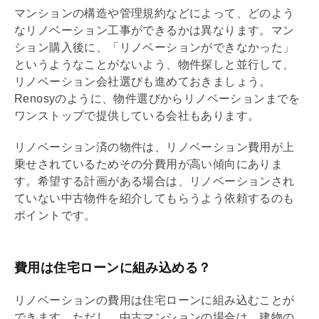
マンションの構造や
管理規約
などによって、どのよう
な
リノベーション
工事ができるかは異なります。マン
ション購入後に、「
リノベーション
ができなかった」
というようなことがないよう、物件探しと並行して、
リノベーション
会社選びも進めておきましょう。
Renosyのように、物件選びから
リノベーション
までを
ワンストップで提供している会社もあります。
リノベーション
済の物件は、
リノベーション
費用が上
乗せされているためその分費用が高い傾向にありま
す。希望する計画がある場合は、
リノベーション
され
ていない中古物件を紹介してもらうよう依頼するのも
ポイントです。
費用は住宅ローンに組み込める？
リノベーション
の費用は
住宅ローン
に組み込むことが
できます。ただし、中古マンションの場合は、建物の