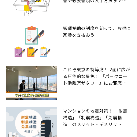
書や必要書類の入手方法までの
解説
家賃補助の制度を知って、お得に
家賃を支払おう
これぞ東京の特等席！ 2面に広が
る圧倒的な景色！ 『パークコー
ト浜離宮ザタワー』にお邪魔し
ました
マンションの地震対策！ 「耐震
構造」「制震構造」「免震構
造」のメリット・デメリット