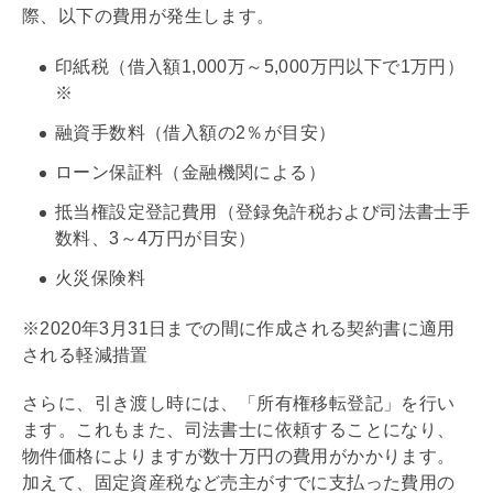
際、以下の費用が発生します。
印紙税
（借入額1,000万～5,000万円以下で1万円）
※
融資手数料（借入額の2％が目安）
ローン保証料（金融機関による）
抵当権
設定登記費用（
登録免許税
および司法書士手
数料、3～4万円が目安）
火災保険料
※2020年3月31日までの間に作成される契約書に適用
される軽減措置
さらに、引き渡し時には、「所有権
移転登記
」を行い
ます。これもまた、司法書士に依頼することになり、
物件価格によりますが数十万円の費用がかかります。
加えて、
固定資産税
など売主がすでに支払った費用の