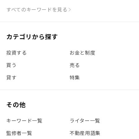
#シミュレーション
#まちの住みやすさ発見！
すべてのキーワードを見る
#リフォーム
#iDeCo
#税理士中井の課税ルール解説
#理想の暮らし
カテゴリから探す
#金利
#経費
#相続
#不動産購入
#相続税
投資する
お金と制度
#REIT
#新型コロナ
#ETF
#固定資産税
買う
売る
#団体信用生命保険
#贈与税
#災害に備える
貸す
特集
#書類
#リスク分散
#リノシーチャンネル
#DIY
#保険
#賃貸管理
#東京
#ワンルーム
#利回り
その他
#不動産投資体験レポ
#FX
#JR山手線
#建物管理
#地震対策
#セミナー
#渋谷
#ふるさと納税
キーワード一覧
ライター一覧
#法人化
#クラウドファンディング
#JR京浜東北線
監修者一覧
不動産用語集