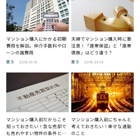
マンション購入にかかる初期
夫婦でマンション購入時に要
費用を解説。仲介手数料やロ
注意！「連帯保証」と「連帯
ーンの諸費用
債務」はどう違う？
買う
買う
2018.10.16
2018.06.14
マンション購入前だからこそ
マンション購入前にちゃんと
知っておきたい！急な売却で
考えておきたい！幸せな通勤
も売れやすい物件の条件と
のこと
は？