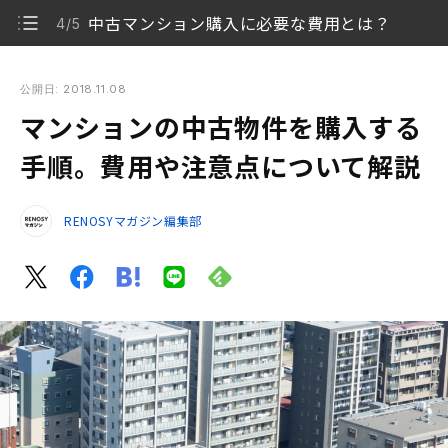
中古マンション購入に必要な費用とは？
4/5
マンションの中古物件を購入する手順。費用や注意点について
解説
公開日: 2018.11.08
マンションの中古物件を購入する
中古マンションを購入する流れ
1/5
手順。費用や注意点について解説
購入を決める前の注意点
2/5
RENOSYマガジン編集部
リノベーションを行う場合の流れ
3/5
中古マンション購入に必要な費用とは？
4/5
まとめ
5/5