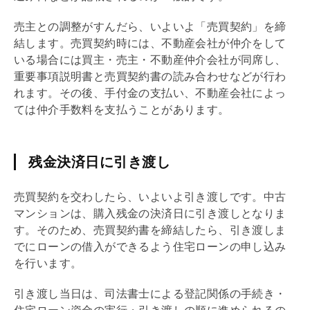
売主との調整がすんだら、いよいよ「
売買契約
」を締
結します。
売買契約
時には、不動産会社が仲介をして
いる場合には買主・売主・不動産仲介会社が同席し、
重要事項説明
書と
売買契約
書の読み合わせなどが行わ
れます。その後、
手付
金の支払い、不動産会社によっ
ては
仲介手数料
を支払うことがあります。
残金決済日に引き渡し
売買契約
を交わしたら、いよいよ引き渡しです。中古
マンションは、購入残金の決済日に引き渡しとなりま
す。そのため、
売買契約
書を締結したら、引き渡しま
でにローンの借入ができるよう
住宅ローン
の申し込み
を行います。
引き渡し当日は、司法書士による登記関係の手続き・