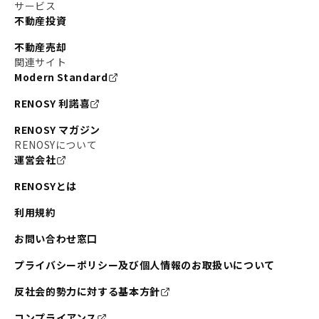
#東京メトロ副都心線
#JR常磐線
サービス
不動産投資
#東京メトロ銀座線
#JR中央線
不動産売却
#東京メトロ半蔵門線
#江東区
#六本木
関連サイト
Modern Standard
#不動産投資の始め方
#エリア未来ナビ
#武蔵小杉
RENOSY 利諾喜
#リノベで家ができるまで
#東急目黒線
#JR埼京線
RENOSY マガジン
#日暮里・舎人ライナー
#京成本線
#日暮里
RENOSYについて
運営会社
#東京メトロ千代田線
#東武伊勢崎線
#赤坂
RENOSYとは
#錦糸町
#両国
#東京メトロ南北線
#宅建
利用規約
#大田区
#中央区
#RENOSYルームツアー
#品川区
お問い合わせ窓口
#川崎
#東急池上線
#JR南武線
プライバシーポリシー及び個人情報のお取扱いについて
#東京メトロ丸ノ内線
#オリンピック
反社会的勢力に対する基本方針
#つくばエクスプレス
#恵比寿
#京王井の頭線
コンプライアンス