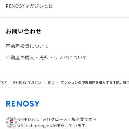
#まとめ
#融資
#目黒
#相続わかるラボ
#横浜
RENOSYマガジンとは
#大阪
#JR総武線
#東京メトロ日比谷線
#手数料
#マイナンバー
#PropTech特集
#港区
お問い合わせ
#海外不動産投資
#攻めのマンション管理
不動産投資について
#JR湘南新宿ライン
#池袋
#不動産投資の基本
不動産の購入・売却・リノベについて
#20代
#都営浅草線
#東急東横線
#東京メトロ有楽町線
#自己資金
#品川
TOP
RENOSY マガジン
買う
マンションの中古物件を購入する手順。費
#都営大江戸線
#都営三田線
#不労所得
#アパート経営
#住人目線の街案内
#私の資産ポートフォリオ
#新宿
#わたしのリノベーションストーリー
#JR横須賀線
RENOSYは、東証グロース上場企業である
GA technologiesが運営しています。