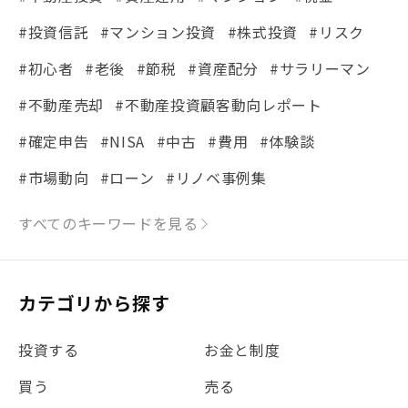
#投資信託
#マンション投資
#株式投資
#リスク
#初心者
#老後
#節税
#資産配分
#サラリーマン
#不動産売却
#不動産投資顧客動向レポート
#確定申告
#NISA
#中古
#費用
#体験談
#市場動向
#ローン
#リノベ事例集
#シミュレーション
#まちの住みやすさ発見！
すべてのキーワードを見る
#リフォーム
#iDeCo
#税理士中井の課税ルール解説
#理想の暮らし
カテゴリから探す
#金利
#経費
#相続
#不動産購入
#相続税
投資する
お金と制度
#REIT
#新型コロナ
#ETF
#固定資産税
買う
売る
#団体信用生命保険
#贈与税
#災害に備える