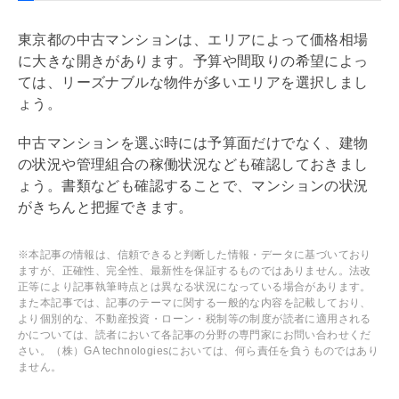
東京都の中古マンションは、エリアによって価格相場
に大きな開きがあります。予算や間取りの希望によっ
ては、リーズナブルな物件が多いエリアを選択しまし
ょう。
中古マンションを選ぶ時には予算面だけでなく、建物
の状況や
管理組合
の稼働状況なども確認しておきまし
ょう。書類なども確認することで、マンションの状況
がきちんと把握できます。
※本記事の情報は、信頼できると判断した情報・データに基づいており
ますが、正確性、完全性、最新性を保証するものではありません。法改
正等により記事執筆時点とは異なる状況になっている場合があります。
また本記事では、記事のテーマに関する一般的な内容を記載しており、
より個別的な、不動産投資・ローン・税制等の制度が読者に適用される
かについては、読者において各記事の分野の専門家にお問い合わせくだ
さい。（株）GA technologiesにおいては、何ら責任を負うものではあり
ません。