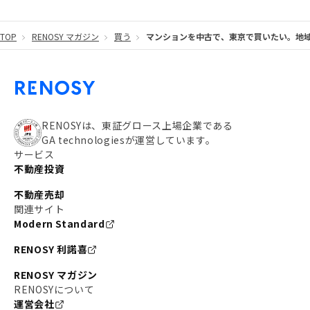
#東京メトロ有楽町線
#自己資金
#品川
TOP
RENOSY マガジン
買う
マンションを中古で、東京で買いたい。地
#都営大江戸線
#都営三田線
#不労所得
#アパート経営
#住人目線の街案内
#私の資産ポートフォリオ
#新宿
#わたしのリノベーションストーリー
#JR横須賀線
RENOSYは、東証グロース上場企業である
GA technologiesが運営しています。
#東京メトロ副都心線
#JR常磐線
サービス
不動産投資
#東京メトロ銀座線
#JR中央線
不動産売却
#東京メトロ半蔵門線
#江東区
#六本木
関連サイト
Modern Standard
#不動産投資の始め方
#エリア未来ナビ
#武蔵小杉
RENOSY 利諾喜
#リノベで家ができるまで
#東急目黒線
#JR埼京線
RENOSY マガジン
#日暮里・舎人ライナー
#京成本線
#日暮里
RENOSYについて
運営会社