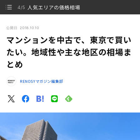
人気エリアの価格相場
4/5
マンションを中古で、東京で買いたい。地域性や主な地区の相
場まとめ
公開日: 2018.10.10
マンションを中古で、東京で買い
中古マンション選びのポイント
1/5
たい。地域性や主な地区の相場ま
東京の地域性
2/5
とめ
東京の不動産市場
3/5
RENOSYマガジン編集部
人気エリアの価格相場
4/5
まとめ
5/5