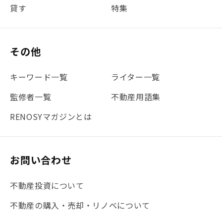
貸す
特集
#書類
#リスク分散
#リノシーチャンネル
#DIY
#保険
#賃貸管理
#東京
#ワンルーム
#利回り
その他
#不動産投資体験レポ
#FX
#JR山手線
#建物管理
#地震対策
#セミナー
#渋谷
#ふるさと納税
キーワード一覧
ライター一覧
#法人化
#クラウドファンディング
#JR京浜東北線
監修者一覧
不動産用語集
#まとめ
#融資
#目黒
#相続わかるラボ
#横浜
RENOSYマガジンとは
#大阪
#JR総武線
#東京メトロ日比谷線
#手数料
#マイナンバー
#PropTech特集
#港区
お問い合わせ
#海外不動産投資
#攻めのマンション管理
不動産投資について
#JR湘南新宿ライン
#池袋
#不動産投資の基本
不動産の購入・売却・リノベについて
#20代
#都営浅草線
#東急東横線