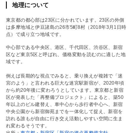
地理について
東京都の都心部は23区に分かれています。23区の外側
は多摩地域と伊豆諸島の26市5町8村（2018年3月1日時
点）で成り立つ地域です。
中心部である中央区、港区、千代田区、渋谷区、新宿
区など東京5区と呼ばれ、価格変動を読むのに適した地
域です。
例えば長期的な視点でみると、乗り換えが複雑で「迷
宮のよう」と言われる巨大な迷宮駅新宿が、2020年頃
から約20年後に変わろうとしています。東京都と新宿
区が発表した「再整備プロジェクト」によると、築50
年以上のビル建替え、車中心から歩行者中心へ、新宿
中央公園から新宿御苑までを一体化して捉え、新宿を
訪れる誰もが自由に行き交え活動しやすい空間に生ま
れ変わるそうです。
出所：
東京都・新宿区「新宿の拠点再整備方針