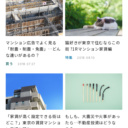
マンション広告でよく見る
猫好きが東京で住むならこの
「耐震・制震・免震」…どん
街 ?1Rマンション家賃編
な違いがあるの？
特集
2018.08.10
買う
2018.07.27
「家賃が高く設定できる街は
もしも、大震災や火事があっ
どこ？」東京の賃貸マンショ
たら…不動産投資はどうな