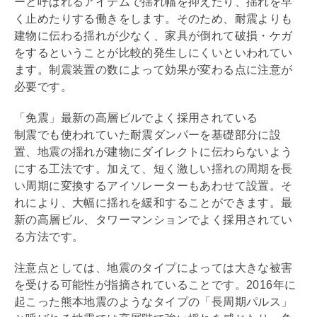
ーと呼ばれるアイテムで揺れ幅を抑えたり、揺れを早
く止めたりする働きをします。そのため、
耐震
よりも
建物に伝わる揺れが少なく、家具が倒れて破損・ケガ
をするということが比較的発生しにくいといわれてい
ます。
制震
装置の数によって効果が変わる点に注意が
必要です。
「免震」最新の高層ビルでよく採用されている
制震
でも使われていた
耐震
ダンパーを
基礎
部分に設
置、地震の揺れが建物にダイレクトに伝わらないよう
にする工法です。加えて、短く激しい揺れの周期を長
い周期に変換するアイソレーターもあわせて設置。そ
れにより、大幅に揺れを緩和することができます。最
新の高層ビル、タワーマンションでよく採用されてい
る方法です。
注意点としては、地震のタイプによっては大きな被害
を受ける可能性が指摘されていることです。2016年に
起こった熊本地震のようなタイプの「長周期パルス」