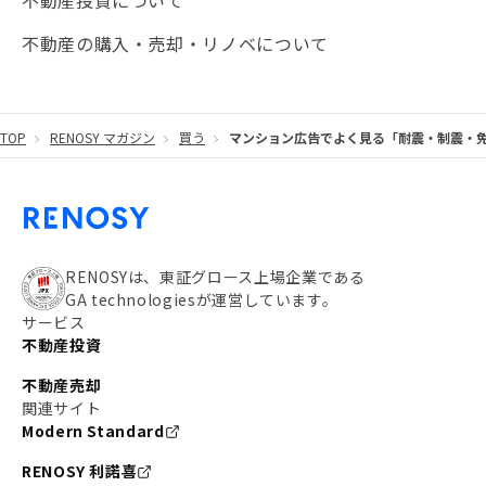
不動産投資について
#JR湘南新宿ライン
#池袋
#不動産投資の基本
不動産の購入・売却・リノベについて
#20代
#都営浅草線
#東急東横線
#東京メトロ有楽町線
#自己資金
#品川
TOP
RENOSY マガジン
買う
マンション広告でよく見る「耐震・制震・
#都営大江戸線
#都営三田線
#不労所得
#アパート経営
#住人目線の街案内
#私の資産ポートフォリオ
#新宿
#わたしのリノベーションストーリー
#JR横須賀線
RENOSYは、東証グロース上場企業である
GA technologiesが運営しています。
#東京メトロ副都心線
#JR常磐線
サービス
不動産投資
#東京メトロ銀座線
#JR中央線
不動産売却
#東京メトロ半蔵門線
#江東区
#六本木
関連サイト
Modern Standard
#不動産投資の始め方
#エリア未来ナビ
#武蔵小杉
RENOSY 利諾喜