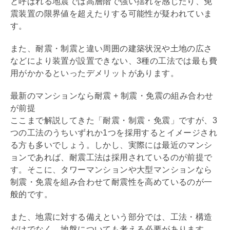
と呼ばれる地震では高層階で強い揺れを感じたり、
免
震
装置の限界値を超えたりする可能性が疑われていま
す。
また、
耐震
・
制震
と違い周囲の建築状況や土地の広さ
などにより装置が設置できない、3種の工法では最も費
用がかかるといったデメリットがあります。
最新のマンションなら耐震 + 制震・免震の組み合わせ
が前提
ここまで解説してきた「
耐震
・
制震
・
免震
」ですが、3
つの工法のうちいずれか1つを採用するとイメージされ
る方も多いでしょう。しかし、実際には最近のマンシ
ョンであれば、
耐震
工法は採用されているのが前提で
す。そこに、タワーマンションや大型マンションなら
制震
・
免震
を組み合わせて
耐震
性を高めているのが一
般的です。
また、地震に対する備えという部分では、工法・構造
だけでなく、地盤についても考える必要があります。