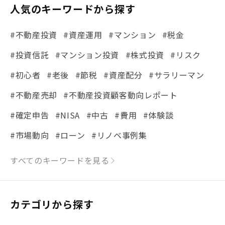
人気のキーワードから探す
#不動産投資
#資産運用
#マンション
#税金
#投資信託
#マンション投資
#株式投資
#リスク
#初心者
#老後
#節税
#資産配分
#サラリーマン
#不動産売却
#不動産投資顧客動向レポート
#確定申告
#NISA
#中古
#費用
#体験談
#市場動向
#ローン
#リノベ事例集
#シミュレーション
#まちの住みやすさ発見！
すべてのキーワードを見る
#リフォーム
#iDeCo
#税理士中井の課税ルール解説
#理想の暮らし
カテゴリから探す
#金利
#経費
#相続
#不動産購入
#相続税