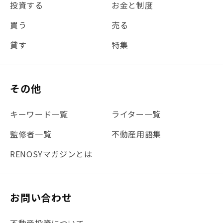
投資する
お金と制度
#REIT
#新型コロナ
#ETF
#固定資産税
買う
売る
#団体信用生命保険
#贈与税
#災害に備える
貸す
特集
#書類
#リスク分散
#リノシーチャンネル
#DIY
#保険
#賃貸管理
#東京
#ワンルーム
#利回り
その他
#不動産投資体験レポ
#FX
#JR山手線
#建物管理
#地震対策
#セミナー
#渋谷
#ふるさと納税
キーワード一覧
ライター一覧
#法人化
#クラウドファンディング
#JR京浜東北線
監修者一覧
不動産用語集
#まとめ
#融資
#目黒
#相続わかるラボ
#横浜
RENOSYマガジンとは
#大阪
#JR総武線
#東京メトロ日比谷線
#手数料
#マイナンバー
#PropTech特集
#港区
お問い合わせ
#海外不動産投資
#攻めのマンション管理