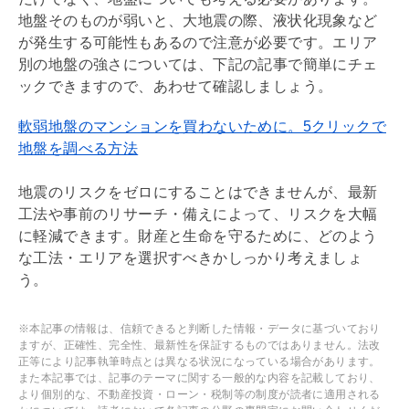
地盤そのものが弱いと、大地震の際、
液状化
現象など
が発生する可能性もあるので注意が必要です。エリア
別の地盤の強さについては、下記の記事で簡単にチェ
ックできますので、あわせて確認しましょう。
軟弱地盤のマンションを買わないために。5クリックで
地盤を調べる方法
地震のリスクをゼロにすることはできませんが、最新
工法や事前のリサーチ・備えによって、リスクを大幅
に軽減できます。財産と生命を守るために、どのよう
な工法・エリアを選択すべきかしっかり考えましょ
う。
※本記事の情報は、信頼できると判断した情報・データに基づいており
ますが、正確性、完全性、最新性を保証するものではありません。法改
正等により記事執筆時点とは異なる状況になっている場合があります。
また本記事では、記事のテーマに関する一般的な内容を記載しており、
より個別的な、不動産投資・ローン・税制等の制度が読者に適用される