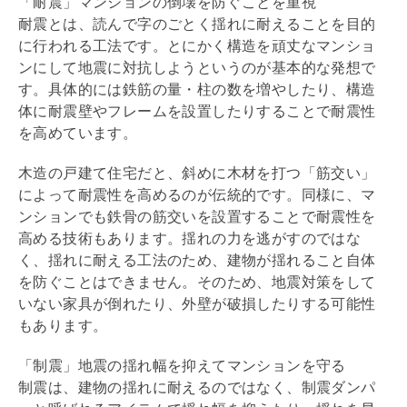
「耐震」マンションの倒壊を防ぐことを重視
耐震
とは、読んで字のごとく揺れに耐えることを目的
に行われる工法です。とにかく構造を頑丈なマンショ
ンにして地震に対抗しようというのが基本的な発想で
す。具体的には鉄筋の量・柱の数を増やしたり、構造
体に
耐震
壁やフレームを設置したりすることで
耐震
性
を高めています。
木造の戸建て住宅だと、斜めに木材を打つ「
筋交い
」
によって
耐震
性を高めるのが伝統的です。同様に、マ
ンションでも鉄骨の
筋交い
を設置することで
耐震
性を
高める技術もあります。揺れの力を逃がすのではな
く、揺れに耐える工法のため、建物が揺れること自体
を防ぐことはできません。そのため、地震対策をして
いない家具が倒れたり、外壁が破損したりする可能性
もあります。
「制震」地震の揺れ幅を抑えてマンションを守る
制震
は、建物の揺れに耐えるのではなく、
制震
ダンパ