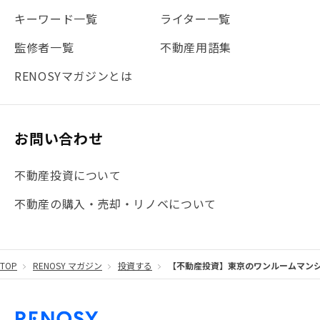
#地震対策
#セミナー
#渋谷
#ふるさと納税
キーワード一覧
ライター一覧
#法人化
#クラウドファンディング
#JR京浜東北線
監修者一覧
不動産用語集
#まとめ
#融資
#目黒
#相続わかるラボ
#横浜
RENOSYマガジンとは
#大阪
#JR総武線
#東京メトロ日比谷線
#手数料
#マイナンバー
#PropTech特集
#港区
お問い合わせ
#海外不動産投資
#攻めのマンション管理
不動産投資について
#JR湘南新宿ライン
#池袋
#不動産投資の基本
不動産の購入・売却・リノベについて
#20代
#都営浅草線
#東急東横線
#東京メトロ有楽町線
#自己資金
#品川
TOP
RENOSY マガジン
投資する
【不動産投資】東京のワンルームマン
#都営大江戸線
#都営三田線
#不労所得
#アパート経営
#住人目線の街案内