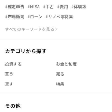
#確定申告
#NISA
#中古
#費用
#体験談
#市場動向
#ローン
#リノベ事例集
#シミュレーション
#まちの住みやすさ発見！
すべてのキーワードを見る
#リフォーム
#iDeCo
#税理士中井の課税ルール解説
#理想の暮らし
カテゴリから探す
#金利
#経費
#相続
#不動産購入
#相続税
投資する
お金と制度
#REIT
#新型コロナ
#ETF
#固定資産税
買う
売る
#団体信用生命保険
#贈与税
#災害に備える
貸す
特集
#書類
#リスク分散
#リノシーチャンネル
#DIY
#保険
#賃貸管理
#東京
#ワンルーム
#利回り
その他
#不動産投資体験レポ
#FX
#JR山手線
#建物管理