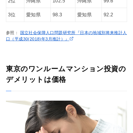
2位
沖縄県
102.5
沖縄県
99.6
3位
愛知県
98.3
愛知県
92.2
参照：
国立社会保障人口問題研究所『日本の地域別将来推計人
口（平成30(2018)年3月推計）』
東京のワンルームマンション投資の
デメリットは価格