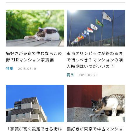
猫好きが東京で住むならこの
東京オリンピックが終わるま
街 ?1Rマンション家賃編
で待つべき？マンションの購
入時期はいつがいいの？
特集
2018.08.10
買う
2016.09.28
「家賃が高く設定できる街は
猫好きが東京で中古マンショ