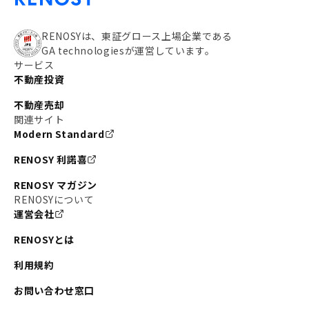
#私の資産ポートフォリオ
#新宿
#わたしのリノベーションストーリー
#JR横須賀線
RENOSYは、東証グロース上場企業である
GA technologiesが運営しています。
#東京メトロ副都心線
#JR常磐線
サービス
不動産投資
#東京メトロ銀座線
#JR中央線
不動産売却
#東京メトロ半蔵門線
#江東区
#六本木
関連サイト
Modern Standard
#不動産投資の始め方
#エリア未来ナビ
#武蔵小杉
RENOSY 利諾喜
#リノベで家ができるまで
#東急目黒線
#JR埼京線
RENOSY マガジン
#日暮里・舎人ライナー
#京成本線
#日暮里
RENOSYについて
運営会社
#東京メトロ千代田線
#東武伊勢崎線
#赤坂
RENOSYとは
#錦糸町
#両国
#東京メトロ南北線
#宅建
利用規約
#大田区
#中央区
#RENOSYルームツアー
#品川区
お問い合わせ窓口