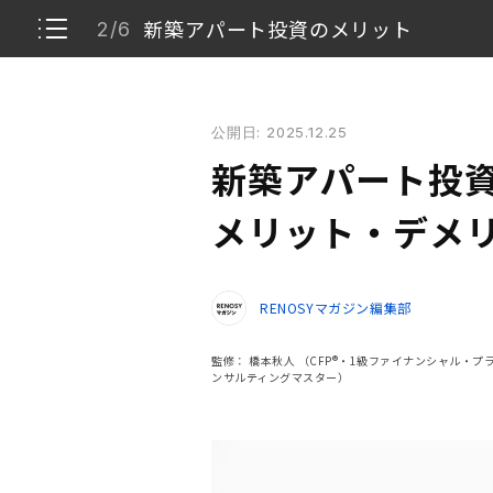
新築アパート投資のメリット
2/6
新築アパート投資の基本的な知識｜仕組みやメリッ
公開日: 2025.12.25
新築アパート投資で収益を得る仕組み
1/6
新築アパート投
新築アパート投資のメリット
2/6
メリット・デメ
新築アパート投資のデメリット
3/6
RENOSYマガジン編集部
新築アパート投資にかかる予算の例と目安
4/6
監修：
橋本秋人
（CFP®・1級ファイナンシャル・
新築アパート投資を始める準備
ンサルティングマスター）
5/6
基礎知識を身につけ、不動産投資会社に新築ア
6/6