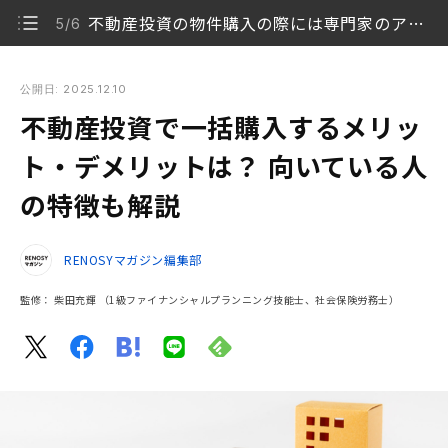
不動産投資の物件購入の際には専門家のアドバイスを受けることが大切
5/6
不動産投資で一括購入するメリット・デメリットは？ 向いてい
る人の特徴も解説
公開日: 2025.12.10
不動産投資で一括購入するメリッ
不動産投資で物件を一括購入するメリット
1/6
ト・デメリットは？ 向いている人
不動産投資で物件を一括購入するデメリット
2/6
の特徴も解説
不動産投資で一括購入に向いている人の特徴
3/6
RENOSYマガジン編集部
不動産投資で一括購入とローン利用、どちらを選ぶべ
4/6
きか？
監修：
柴田充輝
（1級ファイナンシャルプランニング技能士、社会保険労務士）
不動産投資の物件購入の際には専門家のアドバイスを
5/6
受けることが大切
不動産投資の一括購入は実績豊富な不動産投資会社
6/6
への相談がおすすめ