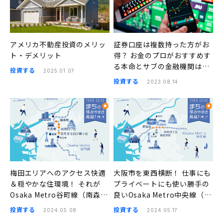
アメリカ不動産投資のメリッ
証券口座は複数持った方がお
ト・デメリット
得？ お金のプロがおすすめす
る本命とサブの金融機関はこ
投資する
2025.01.07
ちら
投資する
2023.08.14
梅田エリアへのアクセス快適
大阪市を東西横断！ 仕事にも
＆穏やかな住環境！ それが
プライベートにも使い勝手の
Osaka Metro谷町線（南森
良いOsaka Metro中央線（阿
町、天満橋、谷町四丁目、四
波座、本町、堺筋本町、谷町
投資する
投資する
2024.05.08
2024.05.17
天王寺前夕陽ヶ丘）の良さ｜
四丁目）｜まちの住みやすさ