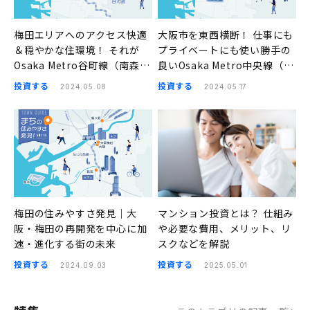
梅田エリアへのアクセス快適
大阪市を東西横断！ 仕事にも
＆穏やかな住環境！ それが
プライベートにも使い勝手の
Osaka Metro谷町線（南森
良いOsaka Metro中央線（阿
町、天満橋、谷町四丁目、四
波座、本町、堺筋本町、谷町
投資する
投資する
2024.05.08
2024.05.17
天王寺前夕陽ヶ丘）の良さ｜
四丁目）｜まちの住みやすさ
まちの住みやすさ発見
発見
梅田の住みやすさ発見｜大
マンション投資とは？ 仕組み
阪・梅田の再開発を中心に加
や必要な費用、メリット、リ
速・進化する街の未来
スクなどを解説
投資する
投資する
2024.09.03
2025.05.01