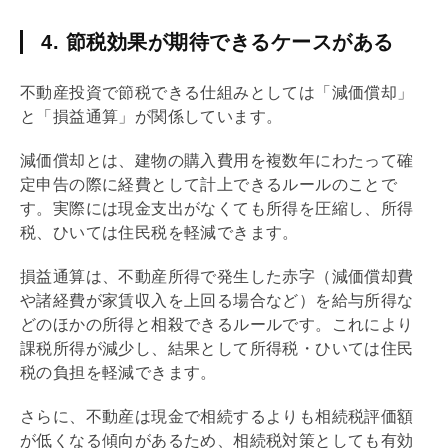
4. 節税効果が期待できるケースがある
不動産投資で節税できる仕組みとしては「
減価償却
」
と「損益通算」が関係しています。
減価償却
とは、建物の購入費用を複数年にわたって確
定申告の際に経費として計上できるルールのことで
す。実際には現金支出がなくても所得を圧縮し、所得
税、ひいては住民税を軽減できます。
損益通算は、不動産所得で発生した赤字（
減価償却
費
や諸経費が家賃収入を上回る場合など）を給与所得な
どのほかの所得と相殺できるルールです。これにより
課税所得が減少し、結果として所得税・ひいては住民
税の負担を軽減できます。
さらに、不動産は現金で相続するよりも
相続税
評価額
が低くなる傾向があるため、
相続税
対策としても有効