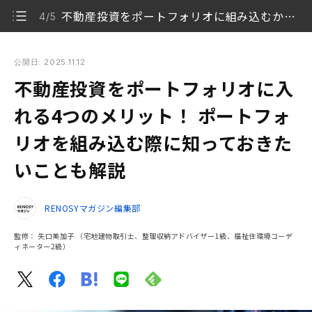
不動産投資をポートフォリオに組み込むか悩んだ際の相談先
4/5
不動産投資をポートフォリオに入れる4つのメリット！ ポート
フォリオを組み込む際に知っておきたいことも解説
公開日: 2025.11.12
不動産投資をポートフォリオに入
ポートフォリオとは
1/5
れる4つのメリット！ ポートフォ
不動産投資をポートフォリオに入れる4つのメリット
2/5
リオを組み込む際に知っておきた
不動産投資をポートフォリオに組み込む際に知ってお
いことも解説
3/5
きたいこと
不動産投資をポートフォリオに組み込むか悩んだ際の
RENOSYマガジン編集部
4/5
相談先
監修：
矢口美加子
（宅地建物取引士、整理収納アドバイザー1級、福祉住環境コーデ
ィネーター2級）
不動産投資をポートフォリオに組み込む際は専門家に
5/5
相談しよう